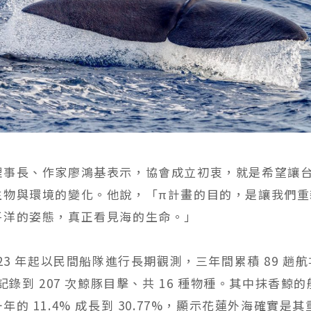
理事長、作家廖鴻基表示，協會成立初衷，就是希望讓
生物與環境的變化。他說，「π計畫的目的，是讓我們重
平洋的姿態，真正看見海的生命。」
023 年起以民間船隊進行長期觀測，三年間累積 89 趟航
，記錄到 207 次鯨豚目擊、共 16 種物種。其中抹香鯨
年的 11.4% 成長到 30.77%，顯示花蓮外海確實是