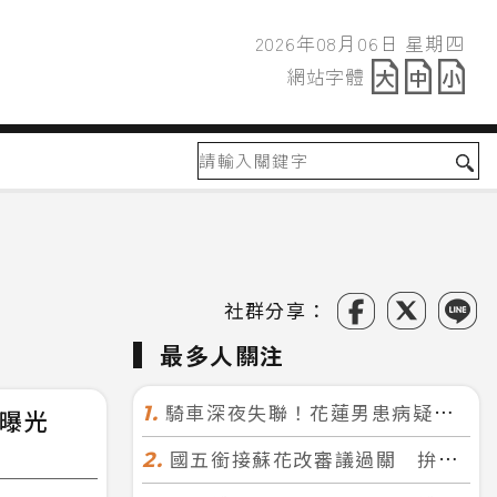
2026年08月06日 星期四
2026年08月06日
網站字體
網站字體
社群分享：
最多人關注
騎車深夜失聯！花蓮男患病疑迷途 警徒步百米急尋救回一命
1.
果曝光
國五銜接蘇花改審議過關 拚明年七月前開工！台北花蓮2小時生活圈成形
2.