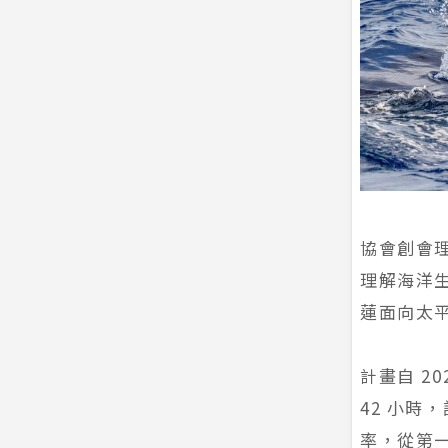
協會創會
理解海洋
蓮面向太
計畫自 2
42 小時
率，從第一