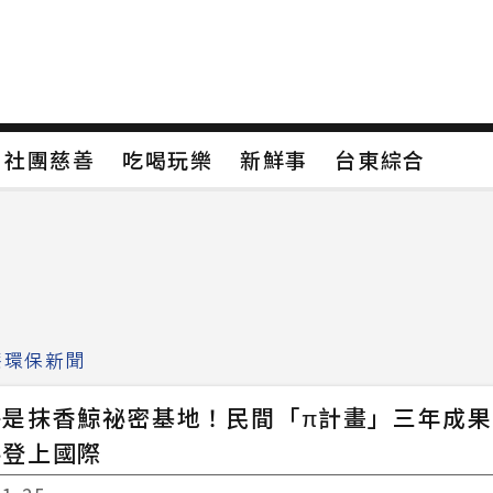
保
社團慈善
吃喝玩樂
新鮮事
台東綜合
保
社團慈善
吃喝玩樂
新鮮事
台東綜合
類4
新聞分類5
新聞分類6
新聞分類7
療環保新聞
海是抹香鯨祕密基地！民間「π計畫」三年成
料登上國際