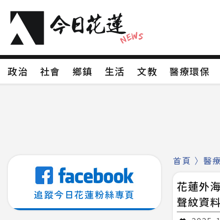
政治
社會
鄉鎮
生活
文教
醫療環
政治
社會
鄉鎮
生活
文教
醫療環
新聞分類1
新聞分類2
新聞分類3
新聞分
新聞分類8
首頁
〉
醫
花蓮外
追蹤今日花蓮粉絲專頁
聲紋資