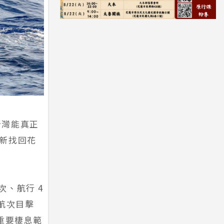
台灣能真正
新找回花
次、航行 4
的航次目擊
其重要棲息範