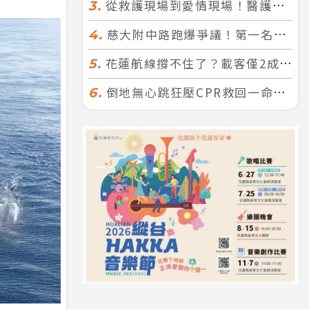
從救護現場到愛情現場！醫護×消防浪漫聯誼 32人配對成功5對
3.
慈大附中路跑爆爭議！第一名遭拔又改並列 家長怒：難以接受
4.
花蓮航線撐不住了？載客僅2成、年虧7000萬 華信喊：真的快飛不下去
5.
倒地無心跳狂壓CPR救回一命！警手傷撕裂仍不放手 竟救到藝人何篤霖哥哥
6.