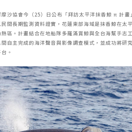
摩沙協會今（25）日公布「拜訪太平洋抹香鯨 π 計畫
以民間長期監測資料證實，花蓮東部海域是抹香鯨在太
動熱區。計畫結合在地船隊多羅滿賞鯨與全台海幫手志
民間自主完成的海洋聲音與影像調查模式，並成功將研
平台。