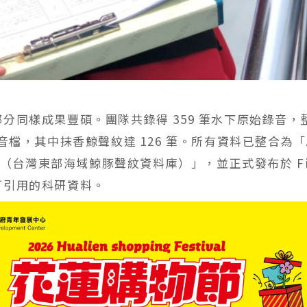
分同樣成果豐碩。團隊共錄得 359 筆水下原始錄音，整
用音檔，其中抹香鯨聲紋達 126 筆。所有資料已整合為「A
ase（台灣東部海域鯨豚聲紋資料庫）」，並正式發布於 Fig
可引用的科研資料。