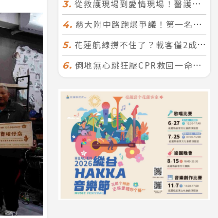
從救護現場到愛情現場！醫護×消防浪漫聯誼 32人配對成功5對
3.
慈大附中路跑爆爭議！第一名遭拔又改並列 家長怒：難以接受
4.
花蓮航線撐不住了？載客僅2成、年虧7000萬 華信喊：真的快飛不下去
5.
倒地無心跳狂壓CPR救回一命！警手傷撕裂仍不放手 竟救到藝人何篤霖哥哥
6.