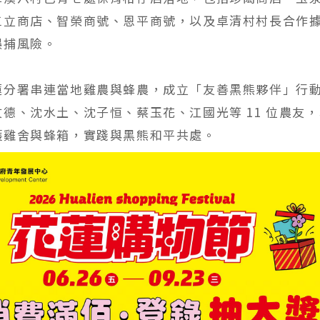
三立商店、智榮商號、恩平商號，以及卓清村村長合作
誤捕風險。
蓮分署串連當地雞農與蜂農，成立「友善黑熊夥伴」行
德、沈水土、沈子恒、蔡玉花、江國光等 11 位農友
護雞舍與蜂箱，實踐與黑熊和平共處。