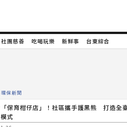
保
社團慈善
吃喝玩樂
新鮮事
台東綜合
保
社團慈善
吃喝玩樂
新鮮事
台東綜合
類4
新聞分類5
新聞分類6
新聞分類7
療環保新聞
動「保育柑仔店」！社區攜手護黑熊 打造全
存模式