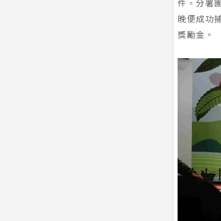
件。分署
晚便成功
獎勵金。