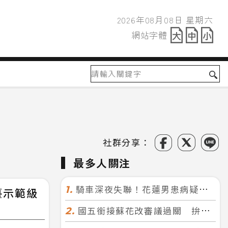
2026年08月08日 星期六
2026年08月08日
網站字體
網站字體
社群分享：
最多人關注
騎車深夜失聯！花蓮男患病疑迷途 警徒步百米急尋救回一命
1.
臺示範級
國五銜接蘇花改審議過關 拚明年七月前開工！台北花蓮2小時生活圈成形
2.