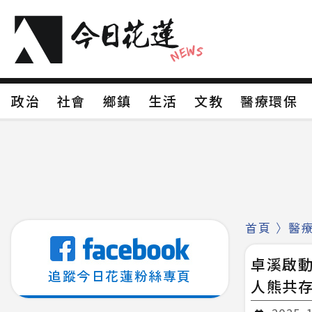
政治
社會
鄉鎮
生活
文教
醫療環
政治
社會
鄉鎮
生活
文教
醫療環
新聞分類1
新聞分類2
新聞分類3
新聞分
新聞分類8
首頁
〉
醫
卓溪啟
追蹤今日花蓮粉絲專頁
人熊共