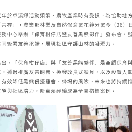
近年於卓溪鄉活動頻繁，農牧產業時有受損。為協助地
「共存」，農業部林業及自然保育署花蓮分署今（26）
服務中心舉辦「保育柑仔店暨友善黑熊夥伴」發布會，
共同簽署友善承諾，展現社區守護山林的凝聚力。
指出，「保育柑仔店」與「友善黑熊夥伴」是兼顧保育
式，透過推廣友善飼養、換發改良式獵具，以及設置人
，有效降低黑熊侵擾雞舍、蜂場的風險。未來也將持續
宣導與社區培力，盼卓溪經驗成為全臺指標案例。