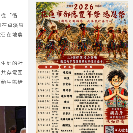
方從「衝
日在卓溪原
號召在地農
與生計的社
熊共存電圍
推動生態給