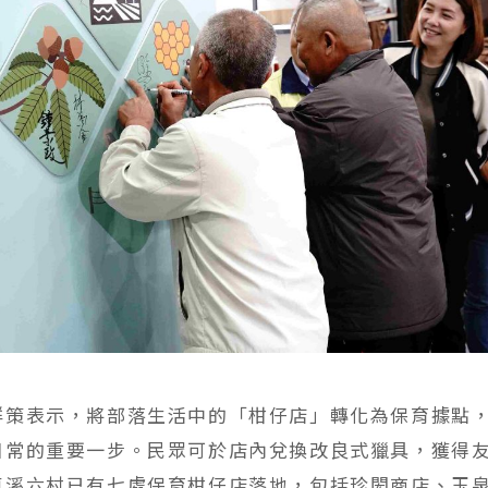
群策表示，將部落生活中的「柑仔店」轉化為保育據點
日常的重要一步。民眾可於店內兌換改良式獵具，獲得
卓溪六村已有七處保育柑仔店落地，包括珍閎商店、玉