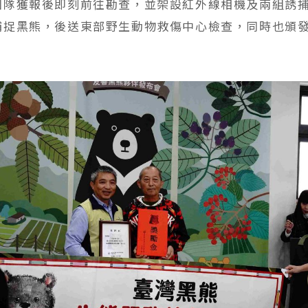
團隊獲報後即刻前往勘查，並架設紅外線相機及兩組誘
捕捉黑熊，後送東部野生動物救傷中心檢查，同時也頒