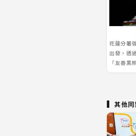
花蓮分署
出發，透
「友善黑
其他同