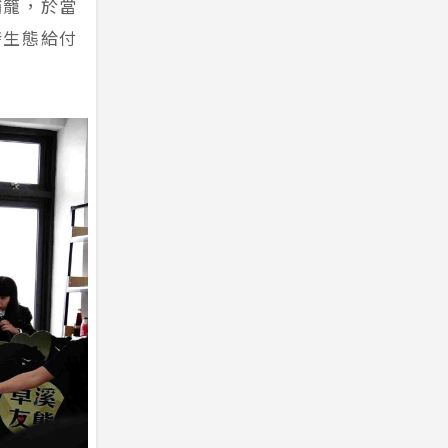
捕籠，於當
發生態給付