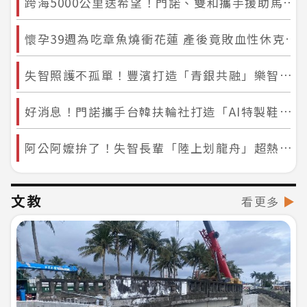
跨海5000公里送希望！門諾、雙和攜手援助馬紹爾 不只送義肢更把醫療技術留下
懷孕39週為吃章魚燒衝花蓮 產後竟敗血性休克昏迷 門諾搶命救回母女幸福
失智照護不孤單！豐濱打造「青銀共融」樂智據點 國中生陪伴長輩延緩退化
好消息！門諾攜手台韓扶輪社打造「AI特製鞋工作站」 花蓮病友免再奔波西部
阿公阿嬤拚了！失智長輩「陸上划龍舟」超熱血 金牌國手陪戰嗨喊：再玩一次
文教
看更多
▶