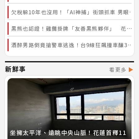
欠稅躲10年也沒用！「AI神捕」街頭抓車 男眼睜睜愛車被拖急繳2萬贖回
黑熊也認證！雞攤掛牌「友善黑熊夥伴」 花蓮林保署推人熊共存新模式
酒醉男路倒竟搶警車逃逸！台9線狂飆撞車釀3傷 警分局認了：深切檢討
新鮮事
看更多
▶
坐擁太平洋、遠眺中央山脈！花蓮首釋11