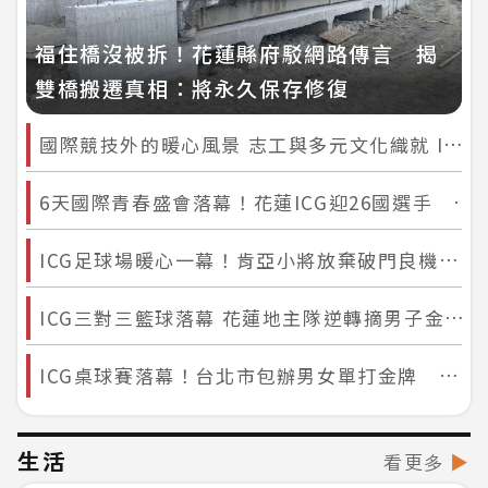
福住橋沒被拆！花蓮縣府駁網路傳言 揭
雙橋搬遷真相：將永久保存修復
國際競技外的暖心風景 志工與多元文化織就 ICG 精彩花絮
6天國際青春盛會落幕！花蓮ICG迎26國選手 運動串起跨國友誼
ICG足球場暖心一幕！肯亞小將放棄破門良機 蹲地幫對手綁鞋帶全場鼓掌
ICG三對三籃球落幕 花蓮地主隊逆轉摘男子金牌 台南女將力退花蓮封后
ICG桌球賽落幕！台北市包辦男女單打金牌 花蓮地主好手奪第四名
生活
看更多
▶