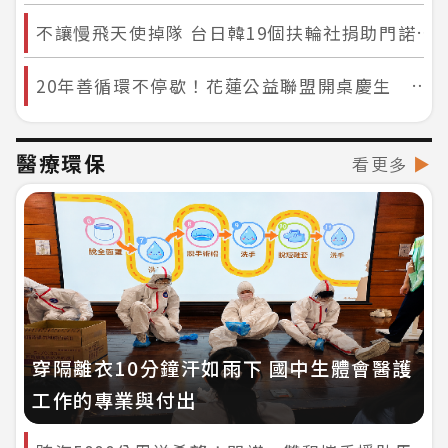
不讓慢飛天使掉隊 台日韓19個扶輪社捐助門諾早療
20年善循環不停歇！花蓮公益聯盟開桌慶生 魔術師暖陪弱勢童超感人
醫療環保
看更多
▶
穿隔離衣10分鐘汗如雨下 國中生體會醫護
工作的專業與付出