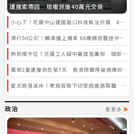
遭搜索帶回 檢複訊後40萬元交保
小心了！花蓮中山建國路口科技執法升級 8月起專抓「這個違規」
滑行50公尺！轎車撞上機車 66歲婦送醫途中一度OHCA搶救保命
熱到撐不住？花蓮工人疑中暑墜落鷹架 頭部重創急送醫
萬榮2童遭撞命危第7天 慈濟跨團隊搶救傳好消息：男童甦醒了
愛犬跌落溪床！老翁冒險下切受困進退兩難 警消聯手救回人狗平安團圓
政治
看更多
▶