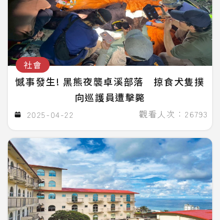
社會
憾事發生! 黑熊夜襲卓溪部落 掠食犬隻撲
向巡護員遭擊斃
觀看人次：26793
2025-04-22