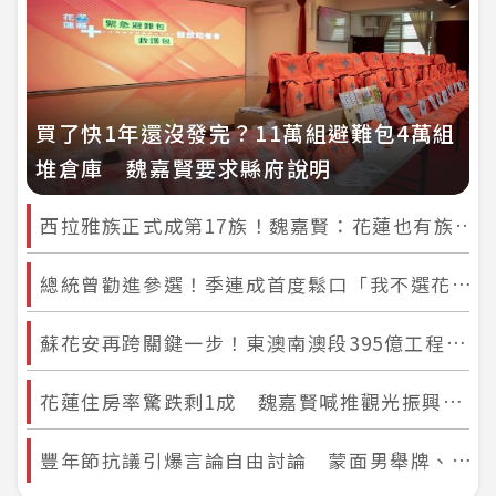
買了快1年還沒發完？11萬組避難包4萬組
堆倉庫 魏嘉賢要求縣府說明
西拉雅族正式成第17族！魏嘉賢：花蓮也有族人 盼文化保存不再被忽視
總統曾勸進參選！季連成首度鬆口「我不選花蓮縣長」 盼下一任首長要懂防災救災
蘇花安再跨關鍵一步！東澳南澳段395億工程過審 拚121年打造安全回家路
花蓮住房率驚跌剩1成 魏嘉賢喊推觀光振興方案、建旅遊保障機制救產業
豐年節抗議引爆言論自由討論 蒙面男舉牌、攜佩刀遭警依法帶離