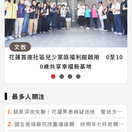
文教
花蓮首座社區兒少家庭福利館啟用 0至10
0歲共享幸福新基地
●
●
●
●
最多人關注
騎車深夜失聯！花蓮男患病疑迷途 警徒步百米急尋救回一命
1.
國五銜接蘇花改審議過關 拚明年七月前開工！台北花蓮2小時生活圈成形
2.