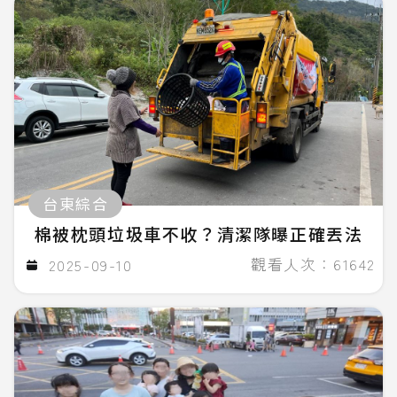
台東綜合
棉被枕頭垃圾車不收？清潔隊曝正確丟法
觀看人次：61642
2025-09-10