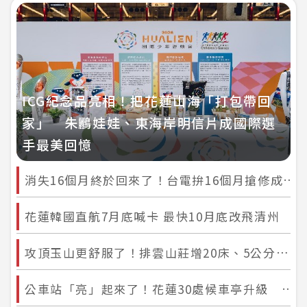
ICG紀念品亮相！把花蓮山海「打包帶回
家」 朱鸝娃娃、東海岸明信片成國際選
手最美回憶
消失16個月終於回來了！台電拚16個月搶修成功 「蒂芙尼藍」夢幻秘境再現
花蓮韓國直航7月底喊卡 最快10月底改飛清州
攻頂玉山更舒服了！排雲山莊增20床、5公分記憶床墊上線 中籤率也提高
公車站「亮」起來了！花蓮30處候車亭升級 夜間辨識度大提升