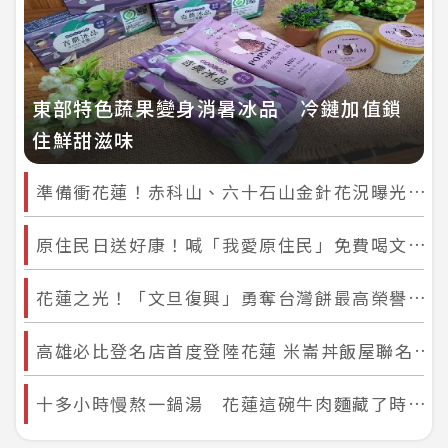
東部特色蔬果變身消暑冰品 冷鏈加值鎖
住鮮甜滋味
準備衝花蓮！赤科山、六十石山金針花況曝光 賞花前先看這件事
原住民日送好康！喊「我愛原住民」免費喝文旦冰沙 拍照打卡再送麻糬
花蓮之光！「文旦復興」勇奪台灣餅最高榮譽 「洄瀾薯道」雙雙獲獎稱霸東台灣
高雄必比登名店首度登陸花蓮 米崙丼飯屋聯名「弘記肉燥飯舖」 150元爽吃海陸便當
十多小時慢熬一鍋湯 花蓮這碗牛肉麵藏了時間魔法 疫情轉型拚出人氣美食