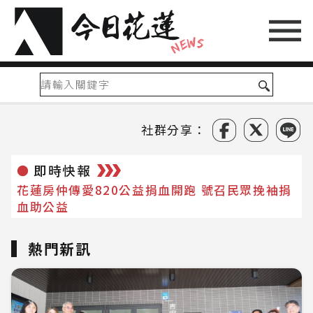
社群分享：
即時快報
●
花蓮房仲傳愛820公益捐血開跑 號召民眾挽袖捐
血助公益
熱門新訊