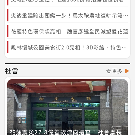
災後重建跨出關鍵一步！馬太鞍農地復耕示範啟動 受災農友重拾耕作信心
花蓮特色環保袋亮相 魏嘉彥邀全民減塑愛花蓮
鳳林慢城公園美食街2.0亮相！3D彩繪、特色帆布全面升級 打造最新打卡美食據點
社會
看更多
▶
花蓮震災27.8億善款流向遭查！社會處長