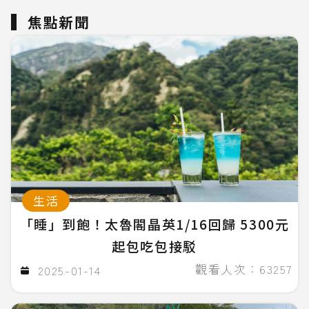
焦點新聞
生活
「睡」到飽！太魯閣晶英1/16回歸 5300元
起包吃包接駁
觀看人次：63257
2025-01-14