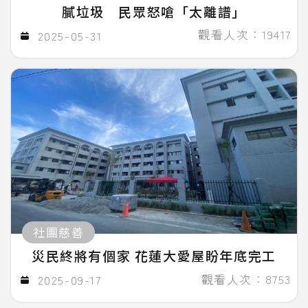
膩垃圾 民眾怒嗆「太離譜」
觀看人次：19417
2025-05-31
社團慈善
災民終將有個家 花蓮大愛屋盼年底完工
觀看人次：8753
2025-09-17