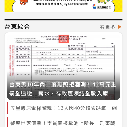
台東綜合
看更多
▶
台東男10年內二度無照拒酒測！42萬元重
罰全追繳 薪水、存款遭凍結全數入庫
五星飯店電梯驚魂！13人悶40分鐘險缺氧 網酸：五星只有價格？
警察世家傳承！李貫豪接掌池上所長 刑事戰將回歸關山「守護鄉里」