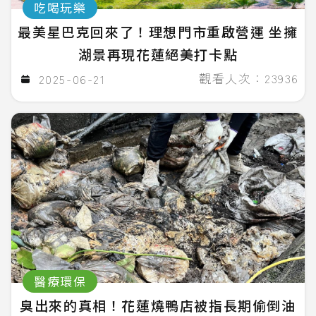
吃喝玩樂
最美星巴克回來了！理想門市重啟營運 坐擁
湖景再現花蓮絕美打卡點
觀看人次：23936
2025-06-21
醫療環保
臭出來的真相！花蓮燒鴨店被指長期偷倒油