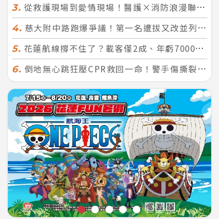
從救護現場到愛情現場！醫護×消防浪漫聯誼 32人配對成功5對
3.
慈大附中路跑爆爭議！第一名遭拔又改並列 家長怒：難以接受
4.
花蓮航線撐不住了？載客僅2成、年虧7000萬 華信喊：真的快飛不下去
5.
倒地無心跳狂壓CPR救回一命！警手傷撕裂仍不放手 竟救到藝人何篤霖哥哥
6.
●
●
●
●
●