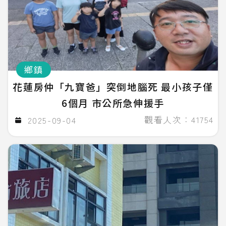
鄉鎮
花蓮房仲「九寶爸」突倒地腦死 最小孩子僅
6個月 市公所急伸援手
觀看人次：41754
2025-09-04