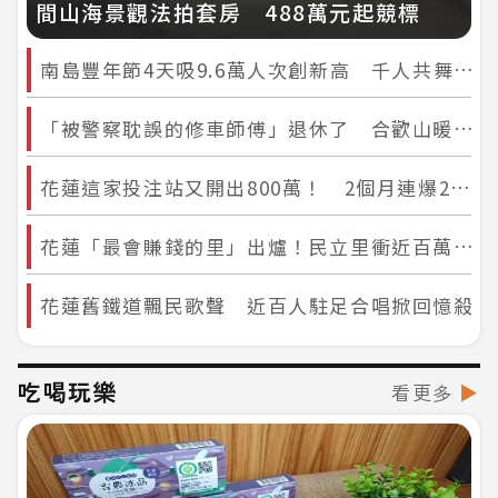
間山海景觀法拍套房 488萬元起競標
南島豐年節4天吸9.6萬人次創新高 千人共舞畫句點
「被警察耽誤的修車師傅」退休了 合歡山暖警賴彼得40年守護山路
花蓮這家投注站又開出800萬！ 2個月連爆2次今彩539頭獎 彩迷搶沾財神喜氣
花蓮「最會賺錢的里」出爐！民立里衝近百萬奪冠 內行改看「這數據」：這裡才是真高薪
花蓮舊鐵道飄民歌聲 近百人駐足合唱掀回憶殺
吃喝玩樂
看更多
▶