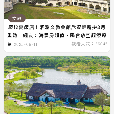
文教
廢校變飯店！洄瀾文教會館斥資翻新拚8月
重啟 網友：海景房超值、陽台放空超療癒
觀看人次：26045
2025-06-11