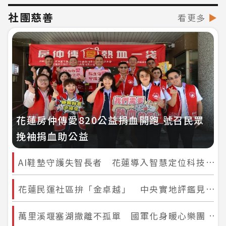
社團慈善
看更多
▶
花蓮房仲傳愛820公益捐血開跑 號召民眾
挽袖捐血助公益
AI鞋墊守護失智長者 花蓮導入智慧定位科技降低走失風險
花蓮民運社區拚「金卓越」 中央實地評鑑見證深耕成果 打造全齡照顧幸福社區
萬里溪堰塞湖撤離不孤單 國軍化身暖心樂團 用歌聲陪伴鄉親度過警戒期