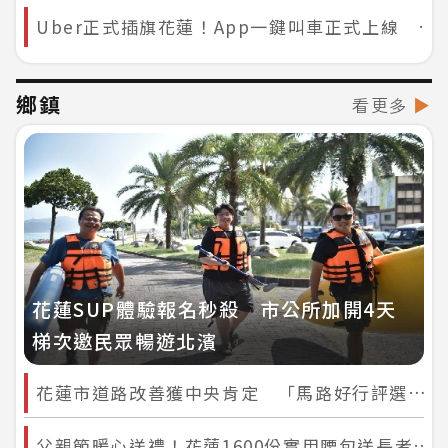
Uber正式插旗花蓮！App一鍵叫車正式上線 旅客、在地人移動更方便
鄉鎮
看更多
▶
花蓮SUP體驗報名秒殺 市公所加開4天
梯次邀民眾暢遊北濱
花蓮市道路改善獲中央肯定 「馬路好行評選」勇奪1優良、1佳作
父親節暖心送禮！花蓮1600份實用腰包送長者 阿公阿嬤人人有份