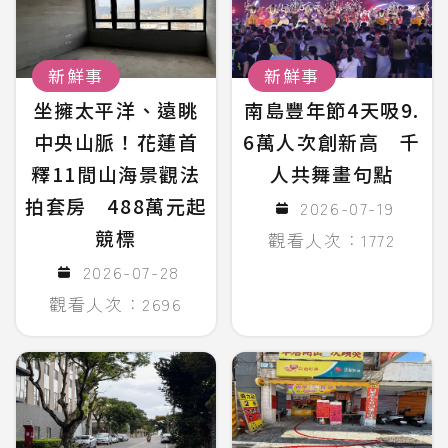
新鮮事
新鮮事
坐擁太平洋、遠眺
南島豐年節4天吸9.
中央山脈！花蓮首
6萬人次創新高 千
釋11間山海景觀法
人共舞畫句點
拍套房 488萬元起
2026-07-19
競標
觀看人次：1772
2026-07-28
觀看人次：2696