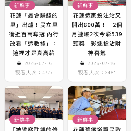
新鮮事
新鮮事
花蓮「最會賺錢的
花蓮這家投注站又
里」出爐！民立里
開出800萬！ 2個
衝近百萬奪冠 內行
月連爆2次今彩539
改看「這數據」：
頭獎 彩迷搶沾財
這裡才是真高薪
神喜氣
2026-07-16
2026-07-16
觀看人次：4777
觀看人次：3481
新鮮事
新鮮事
「被警察耽誤的修
花蓮舊鐵道飄民歌