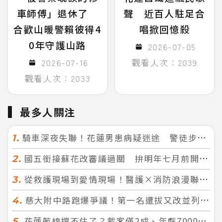
車師傅」退休了
聲 近百人駐足合
合歡山暖警賴彼得4
唱掀回憶殺
0年守護山路
2026-07-05
2026-07-16
觀看人次：2039
觀看人次：2033
最多人關注
騎車深夜失聯！花蓮男患病疑迷途 警徒步百米急尋救回一命
1.
國五銜接蘇花改審議過關 拚明年七月前開工！台北花蓮2小時生活圈成形
2.
從救護現場到愛情現場！醫護×消防浪漫聯誼 32人配對成功5對
3.
慈大附中路跑爆爭議！第一名遭拔又改並列 家長怒：難以接受
4.
花蓮航線撐不住了？載客僅2成、年虧7000萬 華信喊：真的快飛不下去
5.