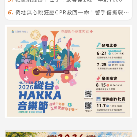
倒地無心跳狂壓CPR救回一命！警手傷撕裂仍不放手 竟救到藝人何篤霖哥哥
6.