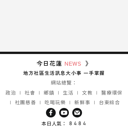
今日花蓮
NEWS
》
地方社區生活訊息大小事 一手掌握
網站總覽：
政治
∣
社會
∣
鄉鎮
∣
生活
∣
文教
∣
醫療環保
∣
社團慈善
∣
吃喝玩樂
∣
新鮮事
∣
台東綜合
本日人氣：