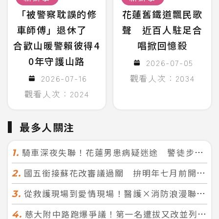
「被警察耽誤的修
花蓮舊鐵道飄民歌
車師傅」退休了
聲 近百人駐足合
合歡山暖警賴彼得4
唱掀回憶殺
0年守護山路
2026-07-05
2026-07-16
觀看人次：2034
觀看人次：2024
最多人關注
騎車深夜失聯！花蓮男患病疑迷途 警徒步百米急尋救回一命
1.
國五銜接蘇花改審議過關 拚明年七月前開工！台北花蓮2小時生活圈成形
2.
從救護現場到愛情現場！醫護×消防浪漫聯誼 32人配對成功5對
3.
慈大附中路跑爆爭議！第一名遭拔又改並列 家長怒：難以接受
4.