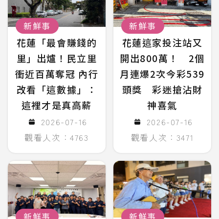
新鮮事
新鮮事
花蓮「最會賺錢的
花蓮這家投注站又
里」出爐！民立里
開出800萬！ 2個
衝近百萬奪冠 內行
月連爆2次今彩539
改看「這數據」：
頭獎 彩迷搶沾財
這裡才是真高薪
神喜氣
2026-07-16
2026-07-16
觀看人次：4763
觀看人次：3471
新鮮事
新鮮事