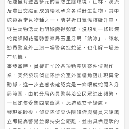
花蓮擁有豐富多元的自然生態環境，山林、溪流
及農田交織而成的棲地孕育各種野生動物，其中
蛇類為常見物種之一。隨著近日氣溫持續升高，
野生動物活動也明顯變得頻繁，沒想到一條眼鏡
蛇竟誤闖花蓮縣警察局玉里分局「納涼」，讓執
勤員警意外上演一場警察捉蛇記，也化解一場潛
在危機。
事發當時，員警正忙於各項勤務與案件偵辦作
業，突然發現偵查隊辦公室外圍牆角落出現異常
動靜，進一步查看後確認竟是一條眼鏡蛇闖入分
局範圍。由於分局內員警與洽公民眾進出頻繁，
一旦蛇隻受驚四處竄逃，恐造成安全疑慮。
發現蛇蹤後，偵查隊偵查佐陳暐傑與警員宋銘鎮
立即提高警覺並保持安全距離，並由具備經驗的