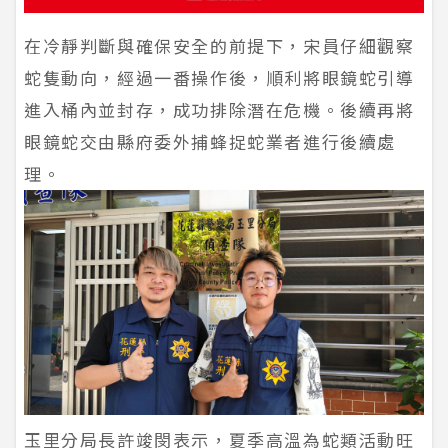
在冷靜判斷與確保安全的前提下，宋員仔細觀察
蛇隻動向，經過一番操作後，順利將眼鏡蛇引導
進入桶內並封存，成功排除潛在危機。後續再將
眼鏡蛇交由縣府委外捕蜂捉蛇業者進行後續處
理。
玉里分局長許竣閔表示，夏季高溫為蛇類活動旺