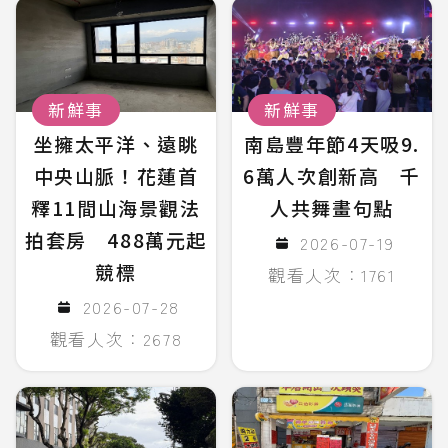
新鮮事
新鮮事
坐擁太平洋、遠眺
南島豐年節4天吸9.
中央山脈！花蓮首
6萬人次創新高 千
釋11間山海景觀法
人共舞畫句點
拍套房 488萬元起
2026-07-19
競標
觀看人次：1761
2026-07-28
觀看人次：2678