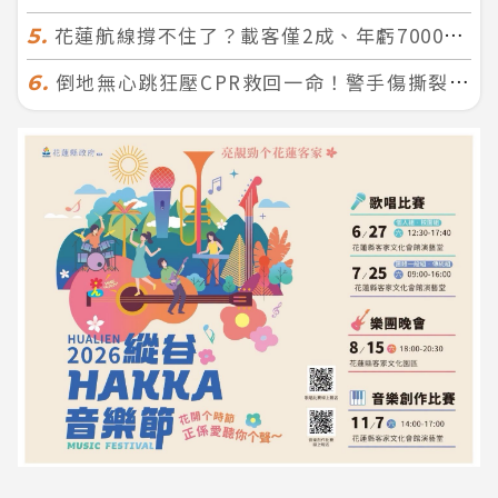
花蓮航線撐不住了？載客僅2成、年虧7000萬 華信喊：真的快飛不下去
5.
倒地無心跳狂壓CPR救回一命！警手傷撕裂仍不放手 竟救到藝人何篤霖哥哥
6.