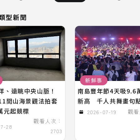
類型新聞
新鮮事
洋、遠眺中央山脈！
南島豐年節4天吸9.6
11間山海景觀法拍套
新高 千人共舞畫句
8萬元起競標
觀看
2026-07-19
觀看人次：
07-28
2703