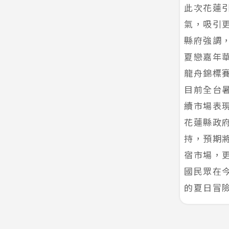
此次花蓮
氣，吸引
縣府強調，
夏戀嘉年
龍舟錦標
目前全台
續市場表
花蓮縣政
持，預期
宿市場，
國民眾在
的夏日冒