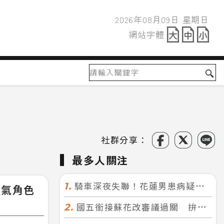
2026年08月09日 星期日
2026年08月09日
網站字體
網站字體
社群分享：
最多人關注
騎車深夜失聯！花蓮男患病疑迷途 警徒步百米急尋救回一命
1.
人氣角色
國五銜接蘇花改審議過關 拚明年七月前開工！台北花蓮2小時生活圈成形
2.