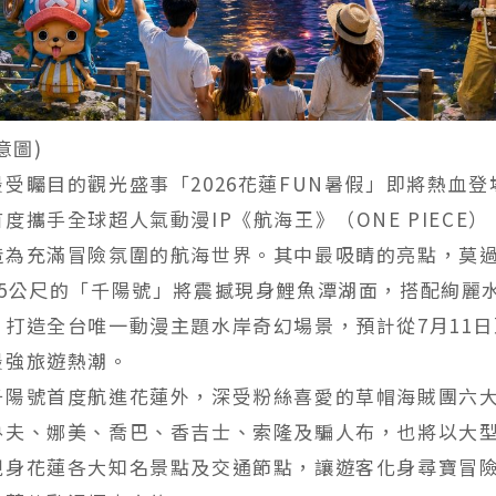
意圖)
受矚目的觀光盛事「2026花蓮FUN暑假」即將熱血
度攜手全球超人氣動漫IP《航海王》（ONE PIECE
造為充滿冒險氛圍的航海世界。其中最吸睛的亮點，莫
15公尺的「千陽號」將震撼現身鯉魚潭湖面，搭配絢麗
打造全台唯一動漫主題水岸奇幻場景，預計從7月11日至
最強旅遊熱潮。
千陽號首度航進花蓮外，深受粉絲喜愛的草帽海賊團六
魯夫、娜美、喬巴、香吉士、索隆及騙人布，也將以大
現身花蓮各大知名景點及交通節點，讓遊客化身尋寶冒