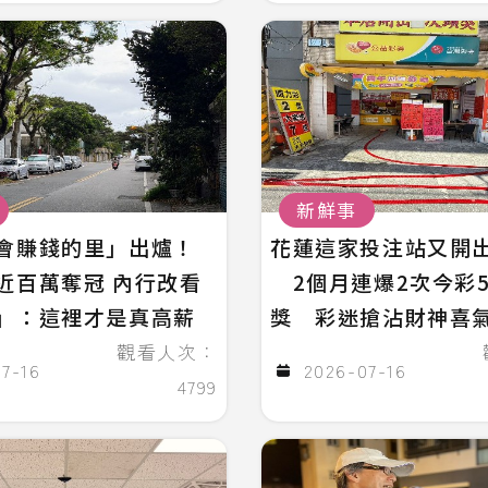
新鮮事
會賺錢的里」出爐！
花蓮這家投注站又開出
近百萬奪冠 內行改看
2個月連爆2次今彩5
」：這裡才是真高薪
獎 彩迷搶沾財神喜
觀看人次：
7-16
2026-07-16
4799