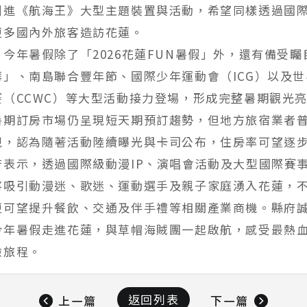
引進《航海王》大型主題裝置與活動，希望同樣透過國際
更多國內外旅客造訪花蓮。
今年暑假除了「2026花蓮FUN暑假」外，還有備受
華」、南島聯合豐年節、國際少年運動會（ICG）以及
賽（CCWC）等大型活動接力登場，形成完整暑期觀光
暑期訂房市場仍呈現短天期預訂趨勢，但地方旅宿業者
現，認為隨著活動陸續曝光與卡司公布，住房率可望逐
府表示，透過國際級動漫IP、演唱會活動及大型國際賽
將吸引動漫迷、歌迷、運動選手及親子家庭湧入花蓮，
更可望提升餐飲、交通及伴手禮等相關產業商機。縣府
今年暑假走進花蓮，與草帽海賊團一起啟航，感受最熱
險旅程。
返回列表
上一篇
下一篇