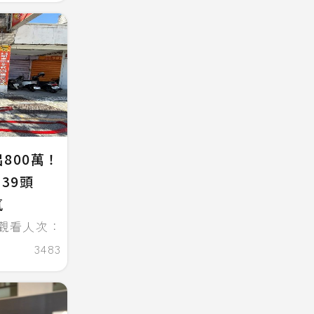
800萬！
39頭
氣
觀看人次：
3483