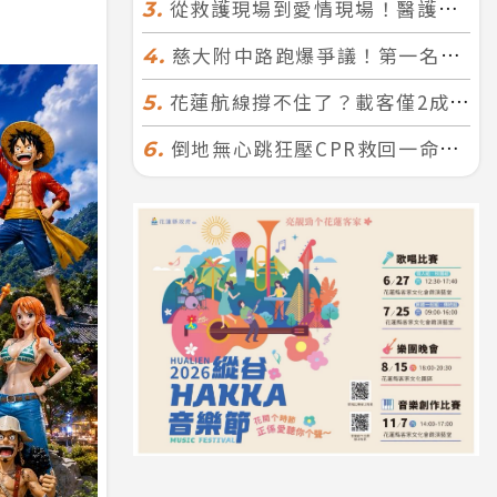
從救護現場到愛情現場！醫護×消防浪漫聯誼 32人配對成功5對
3.
慈大附中路跑爆爭議！第一名遭拔又改並列 家長怒：難以接受
4.
花蓮航線撐不住了？載客僅2成、年虧7000萬 華信喊：真的快飛不下去
5.
倒地無心跳狂壓CPR救回一命！警手傷撕裂仍不放手 竟救到藝人何篤霖哥哥
6.