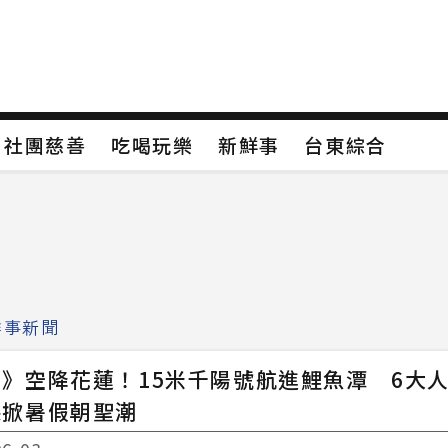
保
社團慈善
吃喝玩樂
新鮮事
台東綜合
保
社團慈善
吃喝玩樂
新鮮事
台東綜合
類4
新聞分類5
新聞分類6
新聞分類7
鮮事新聞
》空降花蓮！15米千陽號航進鯉魚潭 6大
縣掀暑假朝聖潮