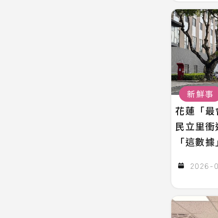
新鮮事
花蓮「最
民立里衝
「這數據
2026-0