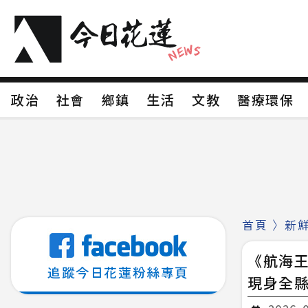
政治
社會
鄉鎮
生活
文教
醫療環
政治
社會
鄉鎮
生活
文教
醫療環
新聞分類1
新聞分類2
新聞分類3
新聞分
新聞分類8
首頁
〉
新
《航海王
追蹤今日花蓮粉絲專頁
現身全