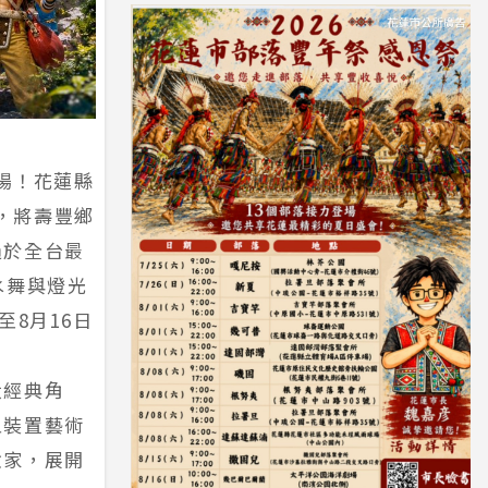
登場！花蓮縣
），將壽豐鄉
過於全台最
水舞與燈光
8月16日
大經典角
型裝置藝術
險家，展開