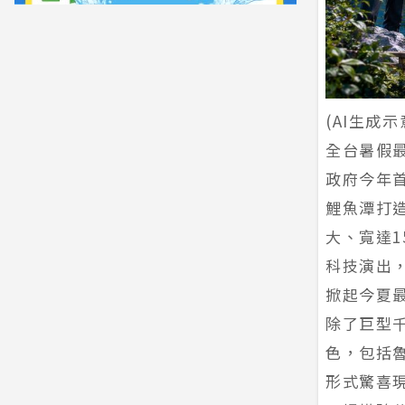
(AI生成示
全台暑假最
政府今年首
鯉魚潭打
大、寬達
科技演出，
掀起今夏
除了巨型
色，包括
形式驚喜