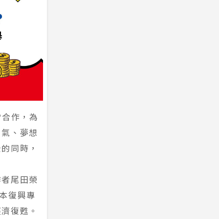
P合作，為
勇氣、夢想
景的同時，
作者尾田榮
熊本復興專
經濟復甦。