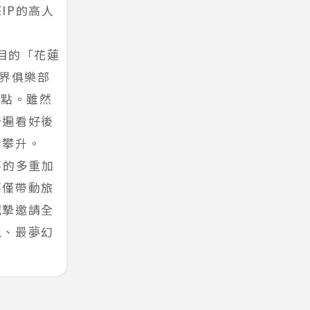
IP的高人
矚目的「花蓮
世界俱樂部
亮點。雖然
普遍看好後
步攀升。
事的多重加
不僅帶動旅
誠摯邀請全
血、最夢幻