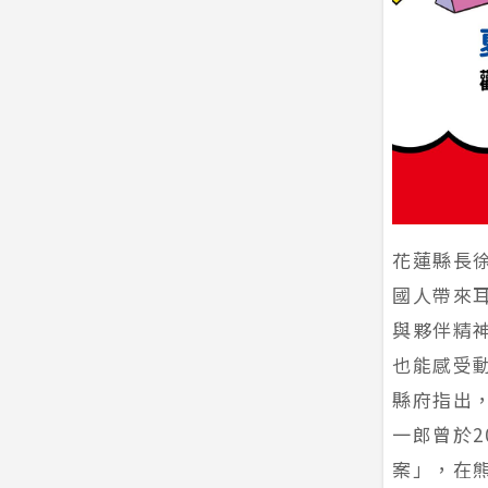
花蓮縣長
國人帶來
與夥伴精
也能感受
縣府指出
一郎曾於2
案」，在