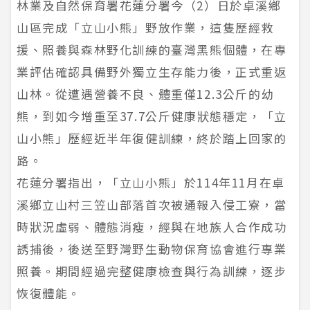
林業及自然保育署花蓮分署今（2）日於卓溪鄉
山區完成「立山小熊」野放作業，這隻歷經救
援、照養與森林野化訓練的臺灣黑熊個體，在專
業評估確認具備野外獨立生存能力後，正式重返
山林。從遭遇營養不良、體重僅12.3公斤的幼
熊，到如今增重至37.7公斤健康狀態穩定，「立
山小熊」歷經近半年復健訓練，終於踏上回家的
路。
花蓮分署指出，「立山小熊」於114年11月在卓
溪鄉立山村三笠山部落首次被通報入侵工寮，當
時狀況虛弱、體態消瘦，經與在地族人合作成功
誘捕後，後送至野灣野生動物保育協會進行專業
照養。期間經過完整健康檢查與行為訓練，逐步
恢復體能。