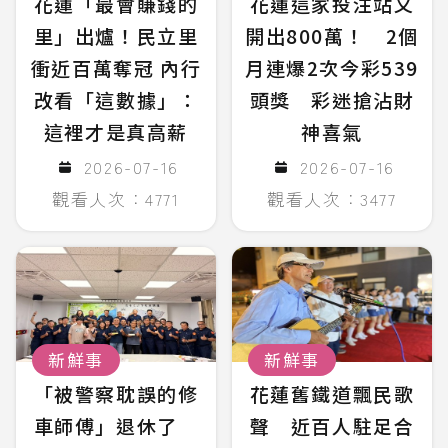
花蓮「最會賺錢的
花蓮這家投注站又
里」出爐！民立里
開出800萬！ 2個
衝近百萬奪冠 內行
月連爆2次今彩539
改看「這數據」：
頭獎 彩迷搶沾財
這裡才是真高薪
神喜氣
2026-07-16
2026-07-16
觀看人次：4771
觀看人次：3477
新鮮事
新鮮事
「被警察耽誤的修
花蓮舊鐵道飄民歌
車師傅」退休了
聲 近百人駐足合