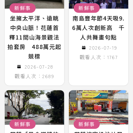
新鮮事
新鮮事
坐擁太平洋、遠眺
南島豐年節4天吸9.
中央山脈！花蓮首
6萬人次創新高 千
釋11間山海景觀法
人共舞畫句點
拍套房 488萬元起
2026-07-19
競標
觀看人次：1767
2026-07-28
觀看人次：2689
新鮮事
新鮮事