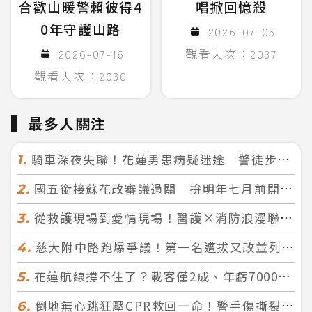
合歡山暖警賴彼得4
唱掀回憶殺
0年守護山路
2026-07-05
2026-07-16
觀看人次：2037
觀看人次：2030
最多人關注
騎車深夜失聯！花蓮男患病疑迷途 警徒步百米急尋救回一命
1.
國五銜接蘇花改審議過關 拚明年七月前開工！台北花蓮2小時生活圈成形
2.
從救護現場到愛情現場！醫護×消防浪漫聯誼 32人配對成功5對
3.
慈大附中路跑爆爭議！第一名遭拔又改並列 家長怒：難以接受
4.
花蓮航線撐不住了？載客僅2成、年虧7000萬 華信喊：真的快飛不下去
5.
倒地無心跳狂壓CPR救回一命！警手傷撕裂仍不放手 竟救到藝人何篤霖哥哥
6.