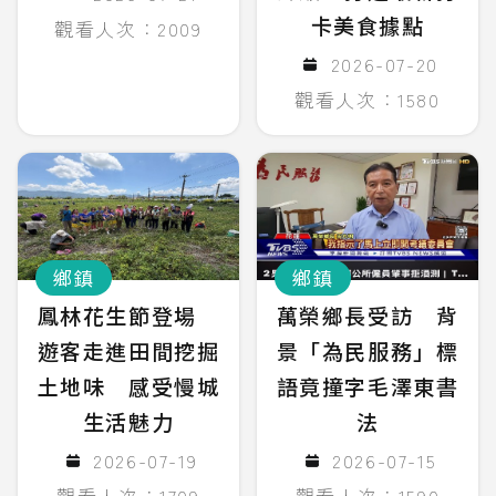
卡美食據點
觀看人次：2009
2026-07-20
觀看人次：1580
鄉鎮
鄉鎮
鳳林花生節登場
萬榮鄉長受訪 背
遊客走進田間挖掘
景「為民服務」標
土地味 感受慢城
語竟撞字毛澤東書
生活魅力
法
2026-07-19
2026-07-15
觀看人次：1709
觀看人次：1590