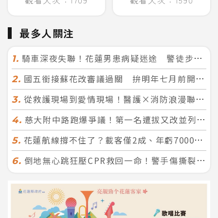
最多人關注
騎車深夜失聯！花蓮男患病疑迷途 警徒步百米急尋救回一命
1.
國五銜接蘇花改審議過關 拚明年七月前開工！台北花蓮2小時生活圈成形
2.
從救護現場到愛情現場！醫護×消防浪漫聯誼 32人配對成功5對
3.
慈大附中路跑爆爭議！第一名遭拔又改並列 家長怒：難以接受
4.
花蓮航線撐不住了？載客僅2成、年虧7000萬 華信喊：真的快飛不下去
5.
倒地無心跳狂壓CPR救回一命！警手傷撕裂仍不放手 竟救到藝人何篤霖哥哥
6.