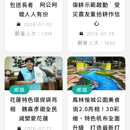
包送長者 阿公阿
復耕示範啟動 受
嬤人人有份
災農友重拾耕作信
心
2026-07-30
觀看人次：1399
2026-07-28
觀看人次：1430
鄉鎮
鄉鎮
花蓮特色環保袋亮
鳳林慢城公園美食
相 魏嘉彥邀全民
街2.0亮相！3D彩
減塑愛花蓮
繪、特色帆布全面
升級 打造最新打
2026-07-21