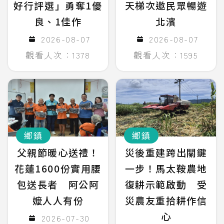
好行評選」勇奪1優
天梯次邀民眾暢遊
良、1佳作
北濱
2026-08-07
2026-08-07
觀看人次：1378
觀看人次：1595
鄉鎮
鄉鎮
父親節暖心送禮！
災後重建跨出關鍵
花蓮1600份實用腰
一步！馬太鞍農地
包送長者 阿公阿
復耕示範啟動 受
嬤人人有份
災農友重拾耕作信
心
2026-07-30