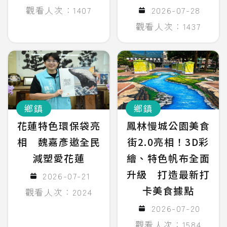
觀看人次：1407
2026-07-28
觀看人次：1437
鄉鎮
鄉鎮
花蓮特色環保袋亮
鳳林慢城公園美食
相 魏嘉彥邀全民
街2.0亮相！3D彩
減塑愛花蓮
繪、特色帆布全面
升級 打造最新打
2026-07-21
卡美食據點
觀看人次：2024
2026-07-20
觀看人次：1584