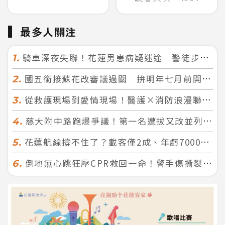
最多人關注
騎車深夜失聯！花蓮男患病疑迷途 警徒步百米急尋救回一命
1.
國五銜接蘇花改審議過關 拚明年七月前開工！台北花蓮2小時生活圈成形
2.
從救護現場到愛情現場！醫護×消防浪漫聯誼 32人配對成功5對
3.
慈大附中路跑爆爭議！第一名遭拔又改並列 家長怒：難以接受
4.
花蓮航線撐不住了？載客僅2成、年虧7000萬 華信喊：真的快飛不下去
5.
倒地無心跳狂壓CPR救回一命！警手傷撕裂仍不放手 竟救到藝人何篤霖哥哥
6.