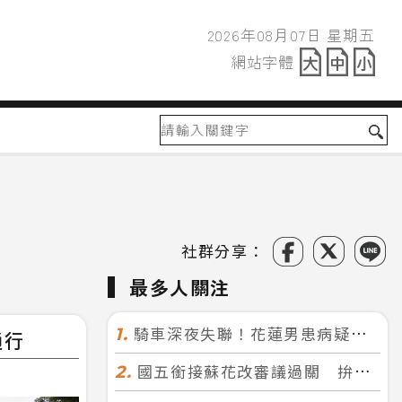
2026年08月07日 星期五
2026年08月07日
網站字體
網站字體
社群分享：
最多人關注
騎車深夜失聯！花蓮男患病疑迷途 警徒步百米急尋救回一命
1.
通行
國五銜接蘇花改審議過關 拚明年七月前開工！台北花蓮2小時生活圈成形
2.