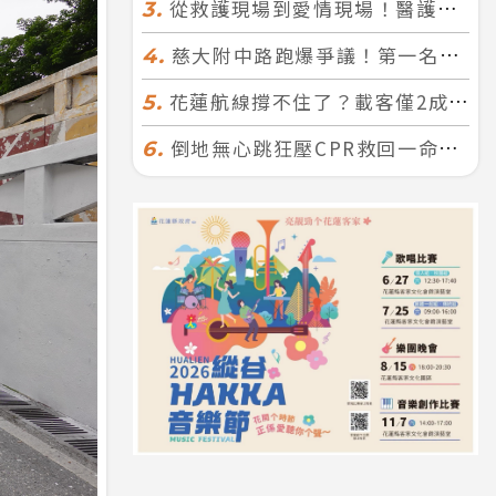
從救護現場到愛情現場！醫護×消防浪漫聯誼 32人配對成功5對
3.
慈大附中路跑爆爭議！第一名遭拔又改並列 家長怒：難以接受
4.
花蓮航線撐不住了？載客僅2成、年虧7000萬 華信喊：真的快飛不下去
5.
倒地無心跳狂壓CPR救回一命！警手傷撕裂仍不放手 竟救到藝人何篤霖哥哥
6.