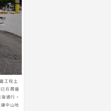
捷鑫工程土
間已在周邊
恢復通行。
，讓中山地