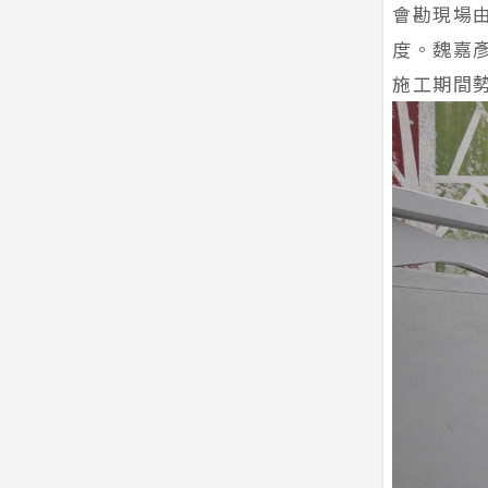
會勘現場
度。魏嘉
施工期間