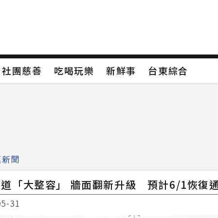
保
社團慈善
吃喝玩樂
新鮮事
台東綜合
保
社團慈善
吃喝玩樂
新鮮事
台東綜合
類4
新聞分類5
新聞分類6
新聞分類7
鎮新聞
道「大整容」 牆面翻新升級 預計6/1恢復
05-31