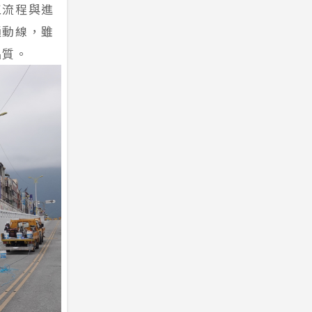
工流程與進
通動線，雖
品質。