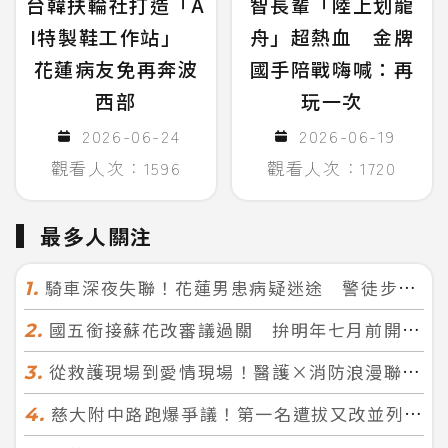
台韓扶輪社打造「A
智長輩「陸上划龍
I特製鞋工作站」
舟」超熱血 金牌
花蓮病友免再奔波
國手陪戰嗨喊：再
西部
玩一次
2026-06-24
2026-06-19
觀看人次：1596
觀看人次：1720
最多人關注
騎車深夜失聯！花蓮男患病疑迷途 警徒步百米急尋救回一命
1.
國五銜接蘇花改審議過關 拚明年七月前開工！台北花蓮2小時生活圈成形
2.
從救護現場到愛情現場！醫護×消防浪漫聯誼 32人配對成功5對
3.
慈大附中路跑爆爭議！第一名遭拔又改並列 家長怒：難以接受
4.