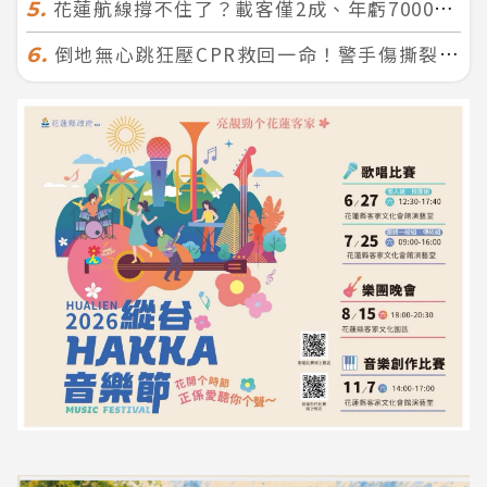
花蓮航線撐不住了？載客僅2成、年虧7000萬 華信喊：真的快飛不下去
5.
倒地無心跳狂壓CPR救回一命！警手傷撕裂仍不放手 竟救到藝人何篤霖哥哥
6.