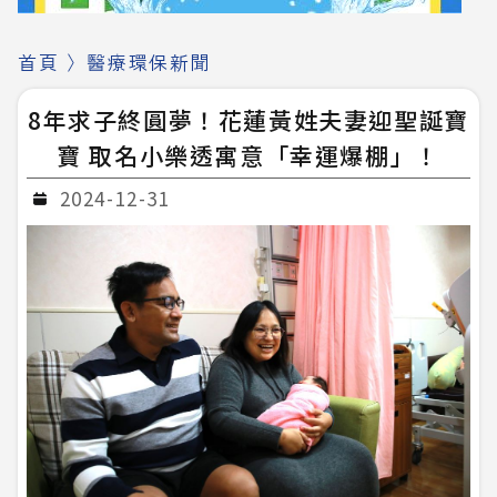
首頁
〉
醫療環保新聞
8年求子終圓夢！花蓮黃姓夫妻迎聖誕寶
寶 取名小樂透寓意「幸運爆棚」！
2024-12-31