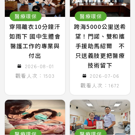
醫療環保
醫療環保
穿隔離衣10分鐘汗
跨海5000公里送希
如雨下 國中生體會
望！門諾、雙和攜
醫護工作的專業與
手援助馬紹爾 不
付出
只送義肢更把醫療
技術留下
2026-08-01
觀看人次：1503
2026-07-06
觀看人次：1672
醫療環保
醫療環保