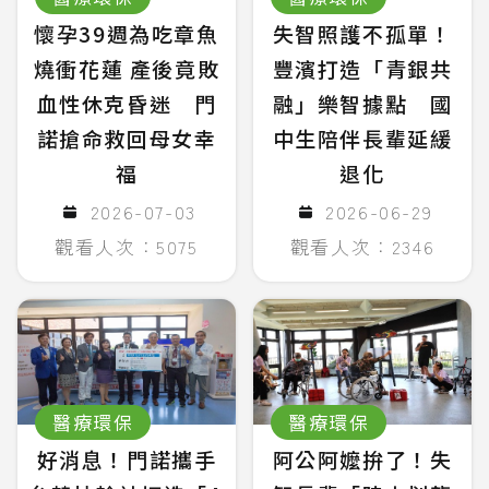
懷孕39週為吃章魚
失智照護不孤單！
燒衝花蓮 產後竟敗
豐濱打造「青銀共
血性休克昏迷 門
融」樂智據點 國
諾搶命救回母女幸
中生陪伴長輩延緩
福
退化
2026-07-03
2026-06-29
觀看人次：5075
觀看人次：2346
醫療環保
醫療環保
好消息！門諾攜手
阿公阿嬤拚了！失