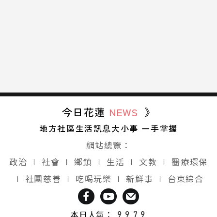
今日花蓮
NEWS
》
地方社區生活訊息大小事 一手掌握
網站總覽：
政治
∣
社會
∣
鄉鎮
∣
生活
∣
文教
∣
醫療環保
∣
社團慈善
∣
吃喝玩樂
∣
新鮮事
∣
台東綜合
本日人氣：