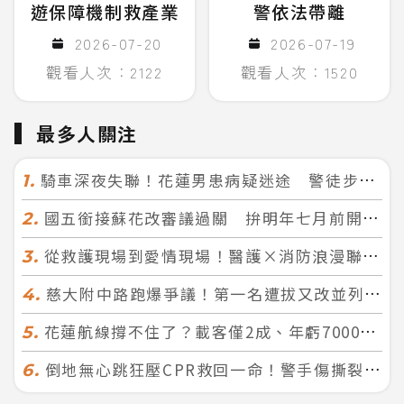
遊保障機制救產業
警依法帶離
2026-07-20
2026-07-19
觀看人次：2122
觀看人次：1520
最多人關注
騎車深夜失聯！花蓮男患病疑迷途 警徒步百米急尋救回一命
1.
國五銜接蘇花改審議過關 拚明年七月前開工！台北花蓮2小時生活圈成形
2.
從救護現場到愛情現場！醫護×消防浪漫聯誼 32人配對成功5對
3.
慈大附中路跑爆爭議！第一名遭拔又改並列 家長怒：難以接受
4.
花蓮航線撐不住了？載客僅2成、年虧7000萬 華信喊：真的快飛不下去
5.
倒地無心跳狂壓CPR救回一命！警手傷撕裂仍不放手 竟救到藝人何篤霖哥哥
6.