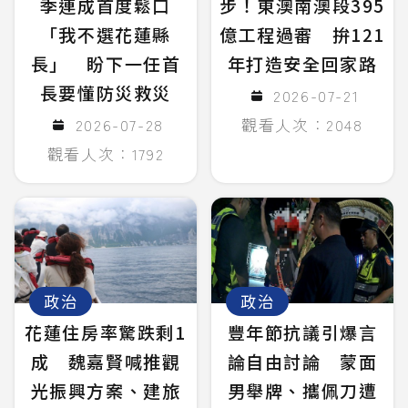
季連成首度鬆口
步！東澳南澳段395
「我不選花蓮縣
億工程過審 拚121
長」 盼下一任首
年打造安全回家路
長要懂防災救災
2026-07-21
2026-07-28
觀看人次：2048
觀看人次：1792
政治
政治
花蓮住房率驚跌剩1
豐年節抗議引爆言
成 魏嘉賢喊推觀
論自由討論 蒙面
光振興方案、建旅
男舉牌、攜佩刀遭