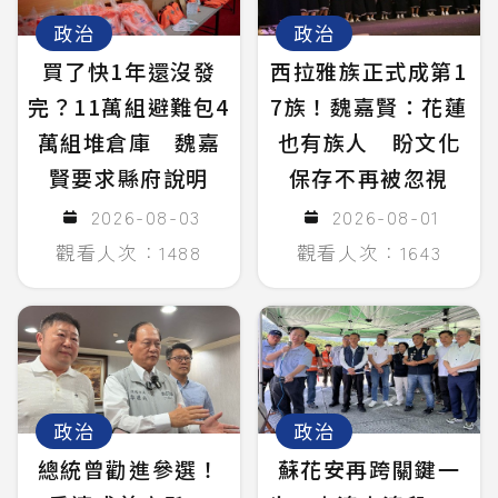
政治
政治
買了快1年還沒發
西拉雅族正式成第1
完？11萬組避難包4
7族！魏嘉賢：花蓮
萬組堆倉庫 魏嘉
也有族人 盼文化
賢要求縣府說明
保存不再被忽視
2026-08-03
2026-08-01
觀看人次：1488
觀看人次：1643
政治
政治
總統曾勸進參選！
蘇花安再跨關鍵一