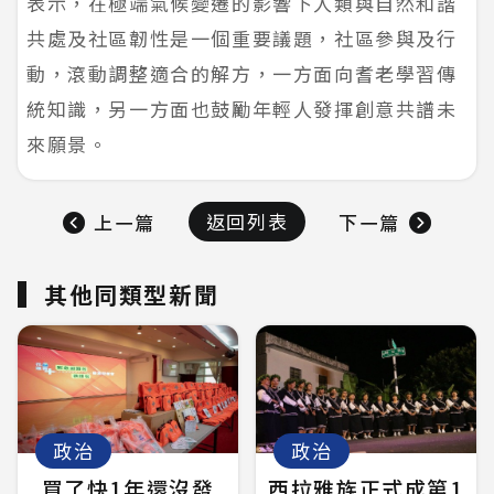
表示，在極端氣候變遷的影響下人類與自然和諧
共處及社區韌性是一個重要議題，社區參與及行
動，滾動調整適合的解方，一方面向耆老學習傳
統知識，另一方面也鼓勵年輕人發揮創意共譜未
來願景。
返回列表
上一篇
下一篇
其他同類型新聞
政治
政治
買了快1年還沒發
西拉雅族正式成第1