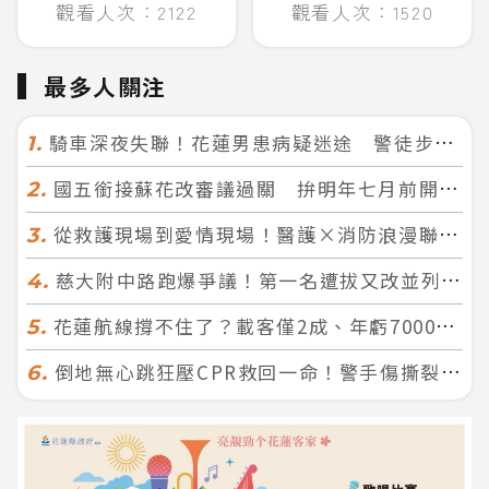
觀看人次：2122
觀看人次：1520
最多人關注
騎車深夜失聯！花蓮男患病疑迷途 警徒步百米急尋救回一命
1.
國五銜接蘇花改審議過關 拚明年七月前開工！台北花蓮2小時生活圈成形
2.
從救護現場到愛情現場！醫護×消防浪漫聯誼 32人配對成功5對
3.
慈大附中路跑爆爭議！第一名遭拔又改並列 家長怒：難以接受
4.
花蓮航線撐不住了？載客僅2成、年虧7000萬 華信喊：真的快飛不下去
5.
倒地無心跳狂壓CPR救回一命！警手傷撕裂仍不放手 竟救到藝人何篤霖哥哥
6.