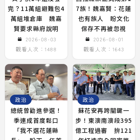
完？11萬組避難包4
7族！魏嘉賢：花蓮
萬組堆倉庫 魏嘉
也有族人 盼文化
賢要求縣府說明
保存不再被忽視
2026-08-03
2026-08-01
觀看人次：1488
觀看人次：1643
政治
政治
總統曾勸進參選！
蘇花安再跨關鍵一
季連成首度鬆口
步！東澳南澳段395
「我不選花蓮縣
億工程過審 拚121