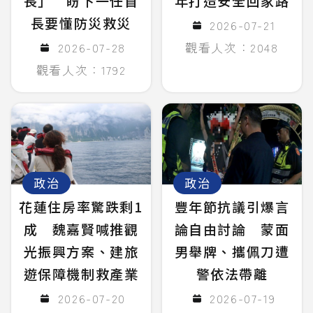
長」 盼下一任首
年打造安全回家路
長要懂防災救災
2026-07-21
2026-07-28
觀看人次：2048
觀看人次：1792
政治
政治
花蓮住房率驚跌剩1
豐年節抗議引爆言
成 魏嘉賢喊推觀
論自由討論 蒙面
光振興方案、建旅
男舉牌、攜佩刀遭
遊保障機制救產業
警依法帶離
2026-07-20
2026-07-19