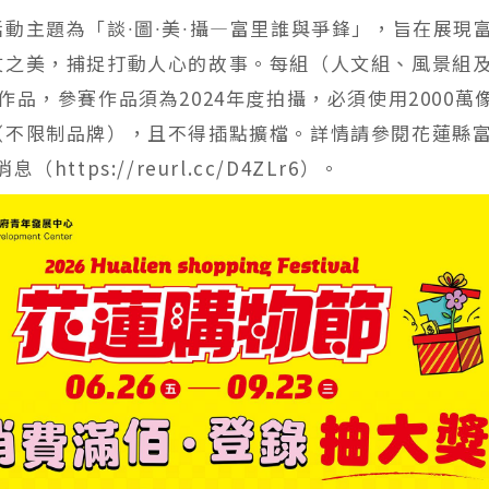
動主題為「談∙圖∙美∙攝—富里誰與爭鋒」，旨在展現
文之美，捕捉打動人心的故事。每組（人文組、風景組
作品，參賽作品須為2024年度拍攝，必須使用2000萬
（不限制品牌），且不得插點擴檔。詳情請參閱花蓮縣
（https://reurl.cc/D4ZLr6）。