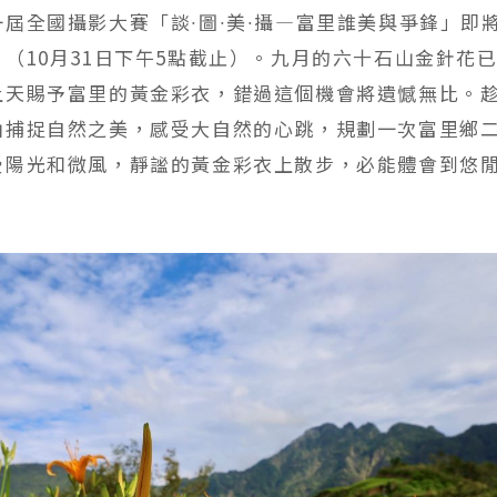
屆全國攝影大賽「談∙圖∙美∙攝—富里誰美與爭鋒」即
（10月31日下午5點截止）。九月的六十石山金針花
上天賜予富里的黃金彩衣，錯過這個機會將遺憾無比。
山捕捉自然之美，感受大自然的心跳，規劃一次富里鄉
受陽光和微風，靜謐的黃金彩衣上散步，必能體會到悠