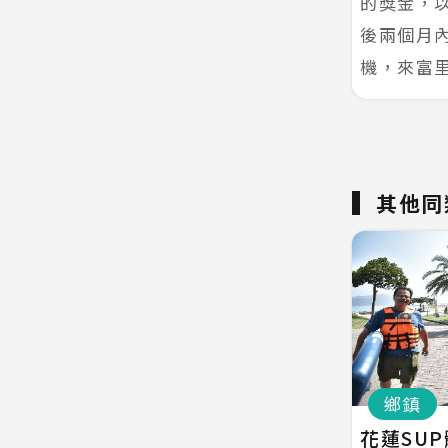
的獎金，
後兩個月
機，來富
其他同
鄉鎮
花蓮SU