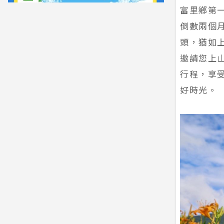
富里鄉第一
倒數兩個月
頭，猶如
邀請您上
行程，享
好時光。