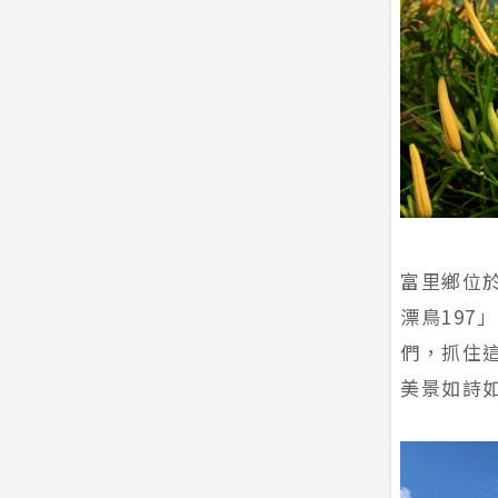
富里鄉位
漂鳥19
們，抓住
美景如詩