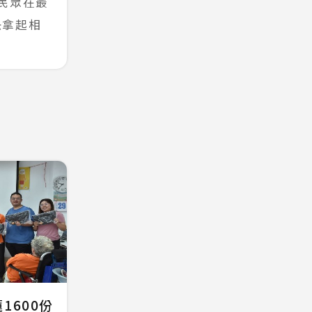
民眾在最
快拿起相
1600份