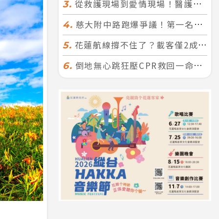
從救護現場到愛情現場！醫護×消防浪漫聯誼 32人配對成功5對
3.
慈大附中路跑爆爭議！第一名遭拔又改並列 家長怒：難以接受
4.
花蓮航線撐不住了？載客僅2成、年虧7000萬 華信喊：真的快飛不下去
5.
倒地無心跳狂壓CPR救回一命！警手傷撕裂仍不放手 竟救到藝人何篤霖哥哥
6.