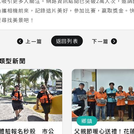
以吸引更多人關注。網路資訊點閱已突破2萬人次，邀請
內攜相機前來，記錄這片美好，參加比賽，贏取獎金。
里尋找美景吧！
返回列表
上一篇
下一篇
類型新聞
鄉鎮
P體驗報名秒殺 市公
父親節暖心送禮！花蓮