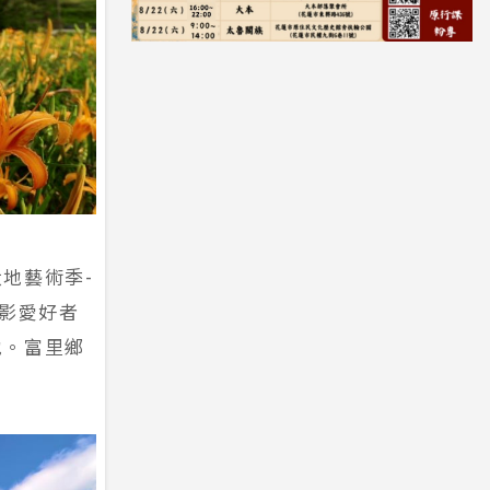
地藝術季-
攝影愛好者
地。富里鄉