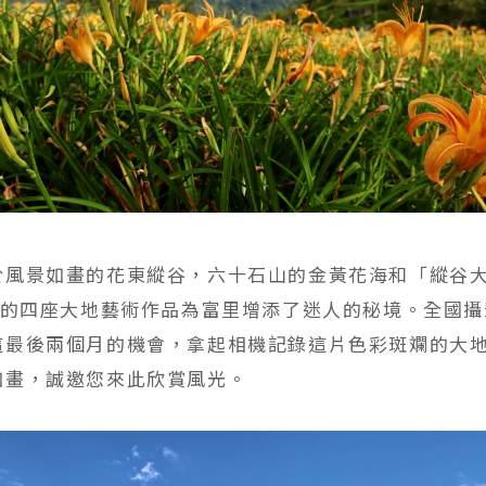
於風景如畫的花東縱谷，六十石山的金黃花海和「縱谷大
7」的四座大地藝術作品為富里增添了迷人的秘境。全國
這最後兩個月的機會，拿起相機記錄這片色彩斑斕的大
如畫，誠邀您來此欣賞風光。