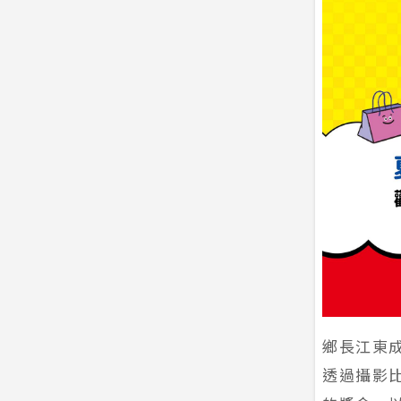
鄉長江東
透過攝影