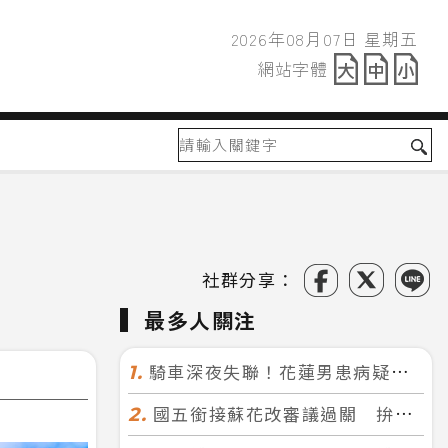
2026年08月07日 星期五
2026年08月07日
網站字體
網站字體
社群分享：
最多人關注
騎車深夜失聯！花蓮男患病疑迷途 警徒步百米急尋救回一命
1.
國五銜接蘇花改審議過關 拚明年七月前開工！台北花蓮2小時生活圈成形
2.