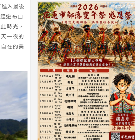
將進入最後
已經遍布山
趁此時光，
二天一夜的
閒自在的美