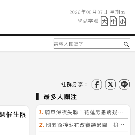
2026年08月07日 星期五
2026年08月07日
網站字體
網站字體
社群分享：
最多人關注
騎車深夜失聯！花蓮男患病疑迷途 警徒步百米急尋救回一命
1.
2週催生限
國五銜接蘇花改審議過關 拚明年七月前開工！台北花蓮2小時生活圈成形
2.