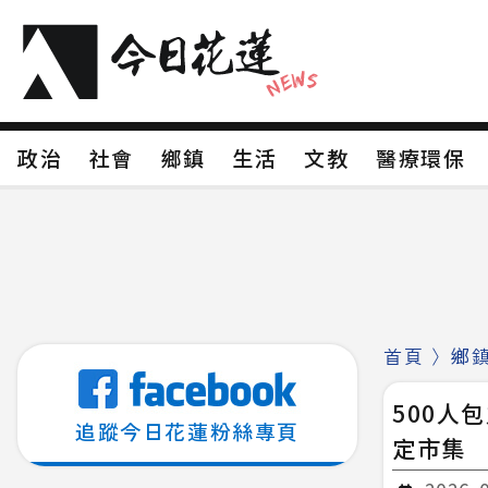
政治
社會
鄉鎮
生活
文教
醫療環
政治
社會
鄉鎮
生活
文教
醫療環
新聞分類1
新聞分類2
新聞分類3
新聞分
新聞分類8
首頁
〉
鄉
500人
追蹤今日花蓮粉絲專頁
定市集