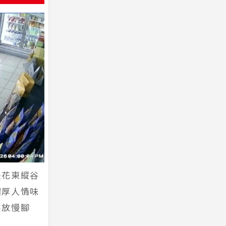
是花東縱谷
濃厚人情味
客放慢腳