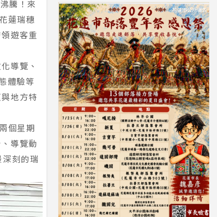
鬧沸騰！來
在花蓮瑞穗
帶領遊客重
文化導覽、
態體驗等
蘊與地方特
用兩個星期
計、導覽動
最深刻的瑞