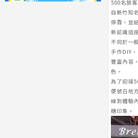
500名旅
自新竹知
停靠，並
新認識這
不同於一
手作DI
豐富內容
色。
為了迎接
便號召地
線到體驗
穗印象。