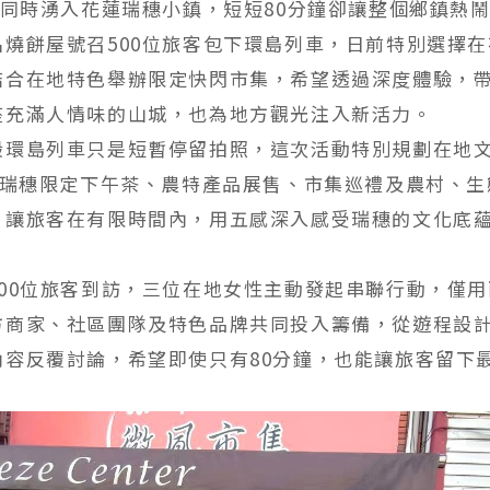
客同時湧入花蓮瑞穗小鎮，短短80分鐘卻讓整個鄉鎮熱
名燒餅屋號召500位旅客包下環島列車，日前特別選擇
結合在地特色舉辦限定快閃市集，希望透過深度體驗，
座充滿人情味的山城，也為地方觀光注入新活力。
般環島列車只是短暫停留拍照，這次活動特別規劃在地
Y、瑞穗限定下午茶、農特產品展售、市集巡禮及農村、生
，讓旅客在有限時間內，用五感深入感受瑞穗的文化底
500位旅客到訪，三位在地女性主動發起串聯行動，僅
方商家、社區團隊及特色品牌共同投入籌備，從遊程設
內容反覆討論，希望即使只有80分鐘，也能讓旅客留下