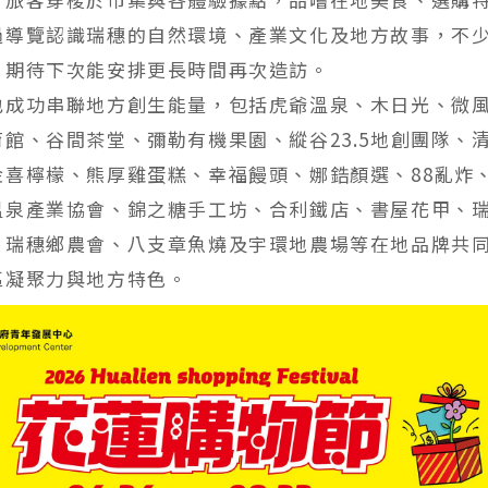
過導覽認識瑞穗的自然環境、產業文化及地方故事，不
，期待下次能安排更長時間再次造訪。
也成功串聯地方創生能量，包括虎爺溫泉、木日光、微
館、谷間茶堂、彌勒有機果園、縱谷23.5地創團隊、
金喜檸檬、熊厚雞蛋糕、幸福饅頭、娜鋯顏選、88亂炸
溫泉產業協會、錦之糖手工坊、合利鐵店、書屋花甲、
、瑞穗鄉農會、八支章魚燒及宇環地農場等在地品牌共
區凝聚力與地方特色。