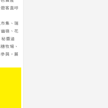
少遊客直呼
風市集、瑞
清幽嶺、花
、秘醬滷
瑞穗牧場、
同參與，展