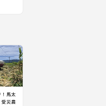
步！馬太
 受災農