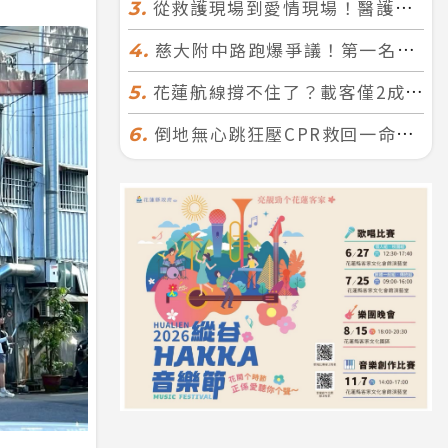
從救護現場到愛情現場！醫護×消防浪漫聯誼 32人配對成功5對
3.
慈大附中路跑爆爭議！第一名遭拔又改並列 家長怒：難以接受
4.
花蓮航線撐不住了？載客僅2成、年虧7000萬 華信喊：真的快飛不下去
5.
倒地無心跳狂壓CPR救回一命！警手傷撕裂仍不放手 竟救到藝人何篤霖哥哥
6.