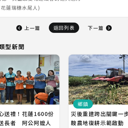
/花蓮瑞穗水尾人)
返回列表
上一篇
下一篇
類型新聞
鄉鎮
心送禮！花蓮1600份
災後重建跨出關鍵一
送長者 阿公阿嬤人
鞍農地復耕示範啟動