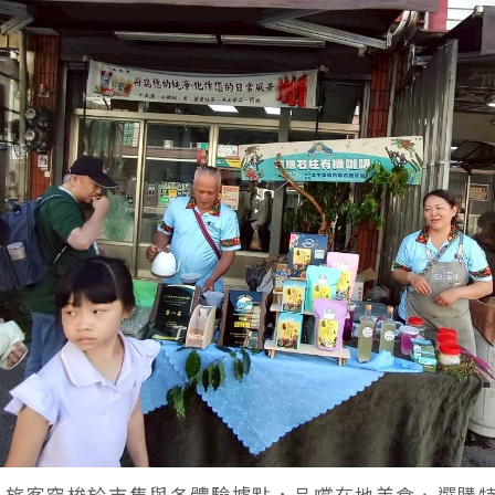
，旅客穿梭於市集與各體驗據點，品嚐在地美食、選購