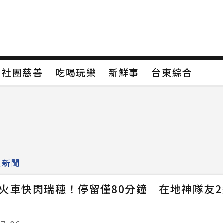
保
社團慈善
吃喝玩樂
新鮮事
台東綜合
保
社團慈善
吃喝玩樂
新鮮事
台東綜合
類4
新聞分類5
新聞分類6
新聞分類7
鎮新聞
包火車快閃瑞穗！停留僅80分鐘 在地神隊友