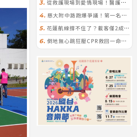
從救護現場到愛情現場！醫護×消防浪漫聯誼 32人配對成功5對
3.
慈大附中路跑爆爭議！第一名遭拔又改並列 家長怒：難以接受
4.
花蓮航線撐不住了？載客僅2成、年虧7000萬 華信喊：真的快飛不下去
5.
倒地無心跳狂壓CPR救回一命！警手傷撕裂仍不放手 竟救到藝人何篤霖哥哥
6.