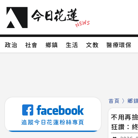
政治
社會
鄉鎮
生活
文教
醫療環
政治
社會
鄉鎮
生活
文教
醫療環
新聞分類1
新聞分類2
新聞分類3
新聞分
新聞分類8
首頁
〉
鄉
不用再
追蹤今日花蓮粉絲專頁
狂讚：