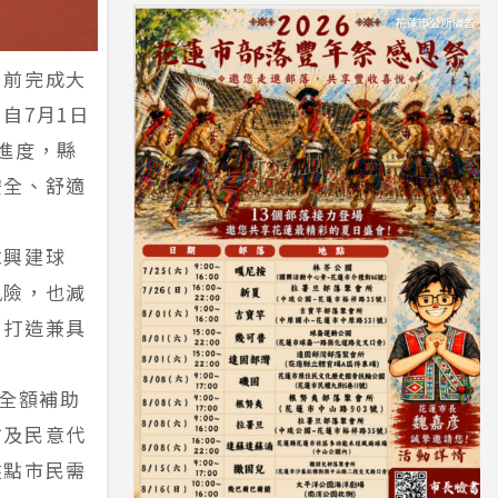
日前完成大
自7月1日
進度，縣
安全、舒適
求興建球
風險，也減
，打造兼具
，全額補助
方及民意代
盤點市民需