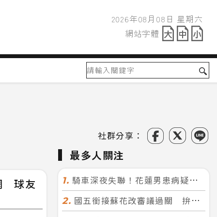
2026年08月08日 星期六
2026年08月08日
網站字體
網站字體
社群分享：
最多人關注
騎車深夜失聯！花蓮男患病疑迷途 警徒步百米急尋救回一命
1.
網 球友
國五銜接蘇花改審議過關 拚明年七月前開工！台北花蓮2小時生活圈成形
2.