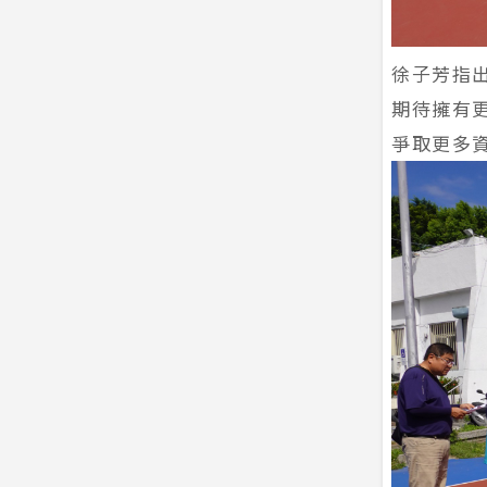
徐子芳指
期待擁有
爭取更多