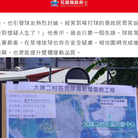
後，也引發球友熱烈討論。經常到場打球的張姓民眾笑
撿到懷疑人生了！」他表示，過去只要一個失誤，球就
比賽節奏，在草堆撿球也存在安全疑慮，相信圍網完成
盡興，也更能提升整體運動品質。