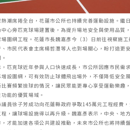
球熱潮席捲全台，花蓮市公所也持續完善運動設施。繼
動中心旁匹克球場建置後，為提升場地安全與使用品質，
球場圍網工程。花蓮市長魏嘉彥今（3）日前往視察施工
芳、市民代表會主席楊哲灃等人也到場關心，盼打造更
間。
示，匹克球近年參與人口快速成長，市公所因應市民需
再增設圍網，可有效防止球體飛出場外，不僅降低安全
斷比賽頻繁撿球的情況，讓民眾能更專心享受運動樂趣
技功能的優質場域。
縣議員徐子芳成功向花蓮縣政府爭取145萬元工程經費
工程，讓球場設施得以再升級。魏嘉彥表示，中央、地
作，才能加速各項公共建設推動，未來市公所也將持續