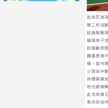
近年匹克
陳二村活
起再啟動
議員徐子
的運動空
魏嘉彥表
場，如今
少球友中
休閒與競
他也感謝
此次改善
表共同合