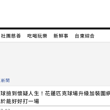
保
社團慈善
吃喝玩樂
新鮮事
台東綜合
保
社團慈善
吃喝玩樂
新鮮事
台東綜合
類4
新聞分類5
新聞分類6
新聞分類7
鎮新聞
撿球撿到懷疑人生！花蓮匹克球場升級加裝圍
終於能好好打一場