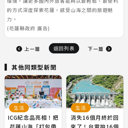
環境，讓更多國內外旅客能夠以最輕鬆、最便利
的方式深度探索花蓮，感受山海之間的旅遊魅
力。
(花蓮縣政府 廣告)
返回列表
上一篇
下一篇
其他同類型新聞
生活
生活
ICG紀念品亮相！把
消失16個月終於回
花蓮山海「打包帶
來了！台電拚16個