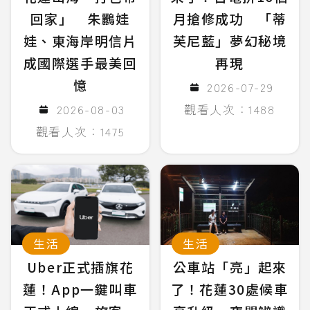
回家」 朱鸝娃
月搶修成功 「蒂
娃、東海岸明信片
芙尼藍」夢幻秘境
成國際選手最美回
再現
憶
2026-07-29
2026-08-03
觀看人次：1488
觀看人次：1475
生活
生活
Uber正式插旗花
公車站「亮」起來
蓮！App一鍵叫車
了！花蓮30處候車