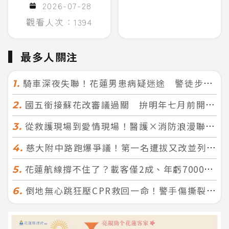
2026-07-28
觀看人次：1394
最多人關注
騎車深夜失聯！花蓮男患病疑迷途 警徒步百米急尋救回一命
1.
國五銜接蘇花改審議過關 拚明年七月前開工！台北花蓮2小時生活圈成形
2.
從救護現場到愛情現場！醫護×消防浪漫聯誼 32人配對成功5對
3.
慈大附中路跑爆爭議！第一名遭拔又改並列 家長怒：難以接受
4.
花蓮航線撐不住了？載客僅2成、年虧7000萬 華信喊：真的快飛不下去
5.
倒地無心跳狂壓CPR救回一命！警手傷撕裂仍不放手 竟救到藝人何篤霖哥哥
6.