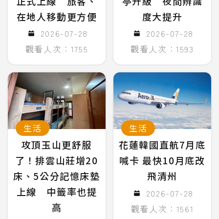
正式上線 旅客、
亭升級 夜間辨識
在地人移動更方便
度大提升
2026-07-28
2026-07-28
觀看人次：1755
觀看人次：1593
生活
生活
攻頂玉山更舒服
花蓮韓國直航7月底
了！排雲山莊增20
喊卡 最快10月底改
床、5公分記憶床墊
飛清州
上線 中籤率也提
2026-07-28
高
觀看人次：1561