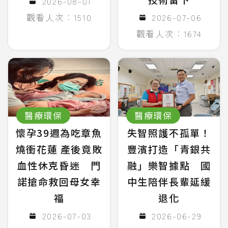
2026-08-01
觀看人次：1510
2026-07-06
觀看人次：1674
醫療環保
醫療環保
懷孕39週為吃章魚
失智照護不孤單！
燒衝花蓮 產後竟敗
豐濱打造「青銀共
血性休克昏迷 門
融」樂智據點 國
諾搶命救回母女幸
中生陪伴長輩延緩
福
退化
2026-07-03
2026-06-29