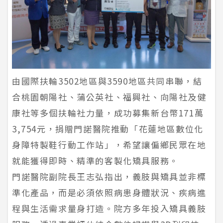
由國際扶輪3502地區與3590地區共同串聯，結
合桃園朝陽社、蒲公英社、福興社、向陽社及健
康社等多個扶輪社力量，成功募集新台幣171萬
3,754元，捐贈門諾醫院推動「花蓮地區數位化
身障特製鞋行動工作站」，希望讓偏鄉民眾在地
就能獲得即時、精準的客製化矯具服務。
門諾醫院副院長王志弘指出，義肢與矯具並非標
準化產品，而是必須依照病患身體狀況、疾病進
程與生活需求量身打造。院方多年投入矯具義肢