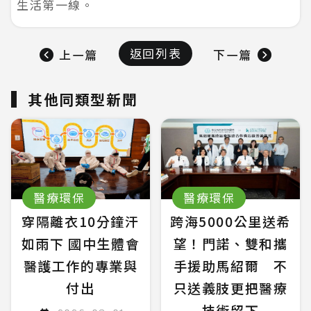
生活第一線。
返回列表
上一篇
下一篇
其他同類型新聞
醫療環保
醫療環保
穿隔離衣10分鐘汗
跨海5000公里送希
如雨下 國中生體會
望！門諾、雙和攜
醫護工作的專業與
手援助馬紹爾 不
付出
只送義肢更把醫療
技術留下