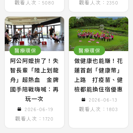
觀看人次：5080
觀看人次：2350
醫療環保
醫療環保
阿公阿嬤拚了！失
做健康也能賺！花
智長輩「陸上划龍
蓮首創「健康幣」
舟」超熱血 金牌
上路 打疫苗、健
國手陪戰嗨喊：再
檢都能換住宿優惠
玩一次
2026-06-13
2026-06-19
觀看人次：1803
觀看人次：1720