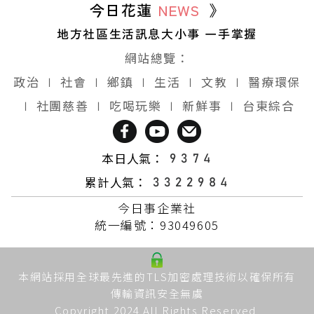
今日花蓮
NEWS
》
地方社區生活訊息大小事 一手掌握
網站總覽：
政治
∣
社會
∣
鄉鎮
∣
生活
∣
文教
∣
醫療環保
∣
社團慈善
∣
吃喝玩樂
∣
新鮮事
∣
台東綜合
本日人氣：
累計人氣：
今日事企業社
統一編號：93049605
本網站採用全球最先進的TLS加密處理技術以確保所有
傳輸資訊安全無虞
Copyright 2024 All Rights Reserved