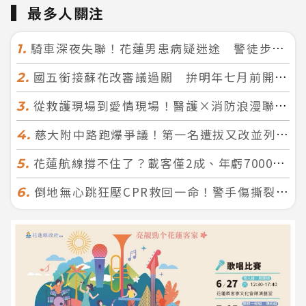
最多人關注
騎車深夜失聯！花蓮男患病疑迷途 警徒步百米急尋救回一命
1.
國五銜接蘇花改審議過關 拚明年七月前開工！台北花蓮2小時生活圈成形
2.
從救護現場到愛情現場！醫護×消防浪漫聯誼 32人配對成功5對
3.
慈大附中路跑爆爭議！第一名遭拔又改並列 家長怒：難以接受
4.
花蓮航線撐不住了？載客僅2成、年虧7000萬 華信喊：真的快飛不下去
5.
倒地無心跳狂壓CPR救回一命！警手傷撕裂仍不放手 竟救到藝人何篤霖哥哥
6.