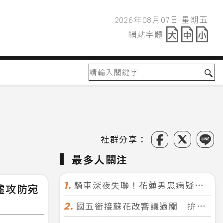
2026年08月07日 星期五
2026年08月07日
網站字體
網站字體
社群分享：
最多人關注
騎車深夜失聯！花蓮男患病疑迷途 警徒步百米急尋救回一命
1.
墟攻防宛
國五銜接蘇花改審議過關 拚明年七月前開工！台北花蓮2小時生活圈成形
2.