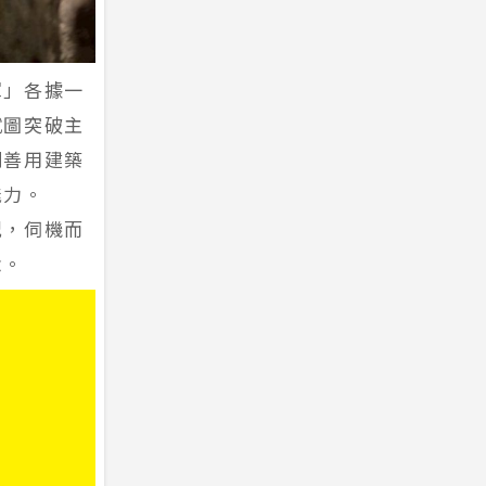
軍」各據一
試圖突破主
則善用建築
能力。
況，伺機而
念。