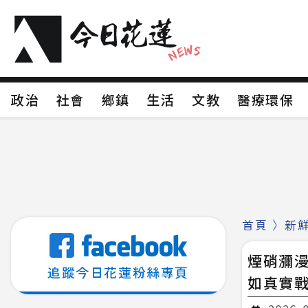
政治
社會
鄉鎮
生活
文教
醫療環
政治
社會
鄉鎮
生活
文教
醫療環
新聞分類1
新聞分類2
新聞分類3
新聞分
新聞分類8
首頁
〉
新
煙硝瀰漫
追蹤今日花蓮粉絲專頁
如真實