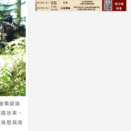
廢棄建築
煙霧效果，
家身歷其境