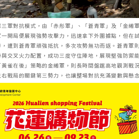
採三軍對抗模式，由「赤彤軍」、「蒼青軍」及「金緗
軍一開局便展現強勢攻擊力，迅速拿下外圍據點，但在
時，遭到蒼青軍頑強抵抗，多次攻勢無功而返。蒼青軍
勢與交叉火力配置，成功三度守住陣地，展現堅強防禦
「黃雀在後」策略的金緗軍，則長時間盤踞高地觀測戰
左右戰局的關鍵第三勢力，也讓整場對抗充滿變數與懸