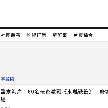
保
社團慈善
吃喝玩樂
新鮮事
台東綜合
保
社團慈善
吃喝玩樂
新鮮事
台東綜合
類4
新聞分類5
新聞分類6
新聞分類7
鮮事新聞
鹽寮海岸！60名玩家激戰《水璉戰役》 廢
戰場