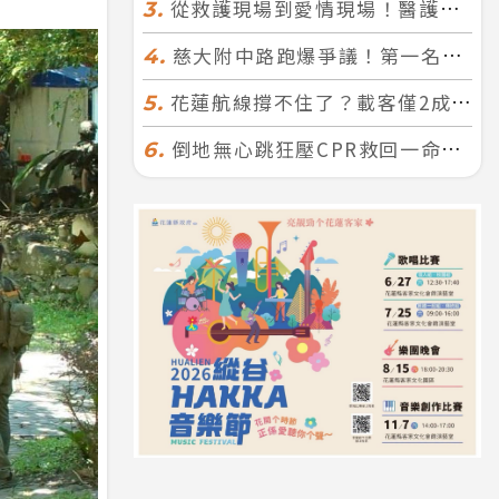
從救護現場到愛情現場！醫護×消防浪漫聯誼 32人配對成功5對
3.
慈大附中路跑爆爭議！第一名遭拔又改並列 家長怒：難以接受
4.
花蓮航線撐不住了？載客僅2成、年虧7000萬 華信喊：真的快飛不下去
5.
倒地無心跳狂壓CPR救回一命！警手傷撕裂仍不放手 竟救到藝人何篤霖哥哥
6.