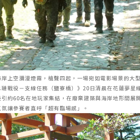
海岸上空瀰漫煙霧，槍聲四起，一場宛如電影場景的大
水璉戰役－支線任務（鹽寮橋）》20日清晨在花蓮夢星
吸引約60名在地玩家集結，在廢棄建築與海岸地形間展
氣氛讓參賽者直呼「超有臨場感」。