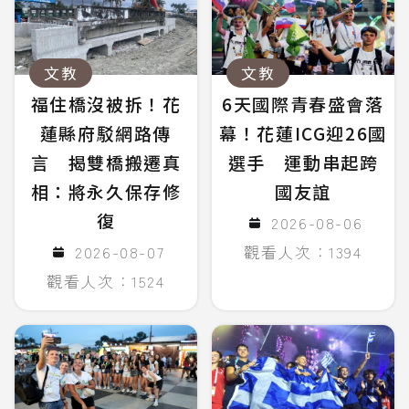
文教
文教
福住橋沒被拆！花
6天國際青春盛會落
蓮縣府駁網路傳
幕！花蓮ICG迎26國
言 揭雙橋搬遷真
選手 運動串起跨
相：將永久保存修
國友誼
復
2026-08-06
2026-08-07
觀看人次：1394
觀看人次：1524