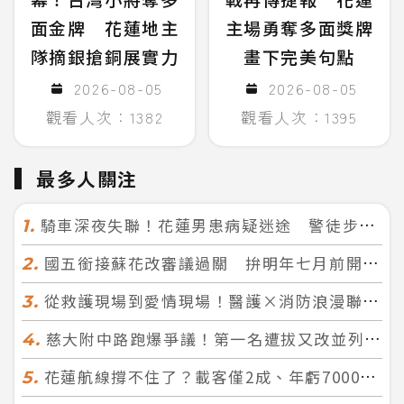
面金牌 花蓮地主
主場勇奪多面獎牌
隊摘銀搶銅展實力
畫下完美句點
2026-08-05
2026-08-05
觀看人次：1382
觀看人次：1395
最多人關注
騎車深夜失聯！花蓮男患病疑迷途 警徒步百米急尋救回一命
1.
國五銜接蘇花改審議過關 拚明年七月前開工！台北花蓮2小時生活圈成形
2.
從救護現場到愛情現場！醫護×消防浪漫聯誼 32人配對成功5對
3.
慈大附中路跑爆爭議！第一名遭拔又改並列 家長怒：難以接受
4.
花蓮航線撐不住了？載客僅2成、年虧7000萬 華信喊：真的快飛不下去
5.