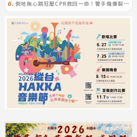
倒地無心跳狂壓CPR救回一命！警手傷撕裂仍不放手 竟救到藝人何篤霖哥哥
6.