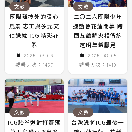
文教
文教
國際競技外的暖心
二〇二六國際少年
風景 志工與多元文
運動會花蓮閉幕 跨
化織就 ICG 精彩花
國友誼薪火相傳約
絮
定明年希臘見
2026-08-06
2026-08-05
觀看人次：1457
觀看人次：1419
文教
文教
ICG跆拳道對打賽落
台灣泳將ICG最後一
幕！台灣小將奪多
戰再傳捷報 花蓮