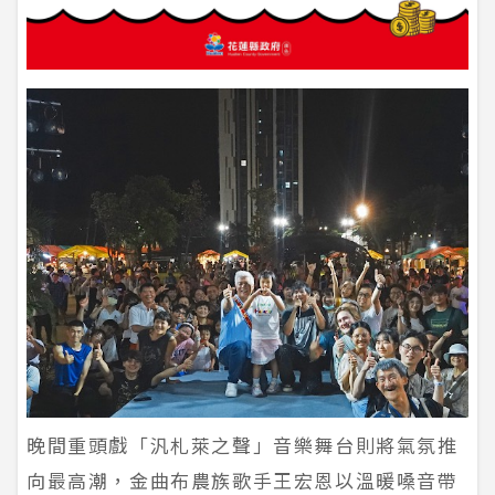
晚間重頭戲「汎札萊之聲」音樂舞台則將氣氛推
向最高潮，金曲布農族歌手王宏恩以溫暖嗓音帶