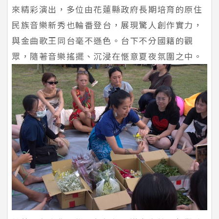
來精彩演出，多位由花蓮縣政府長期培育的原住
民族音樂新秀也輪番登台，展現驚人創作實力，
與金曲歌王同台毫不遜色。台下不分國籍的觀
眾，隨著音樂搖擺、沉浸在愜意夏夜氛圍之中。