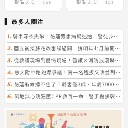
觀看人次：1388
觀看人次：1403
最多人關注
騎車深夜失聯！花蓮男患病疑迷途 警徒步百米急尋救回一命
1.
國五銜接蘇花改審議過關 拚明年七月前開工！台北花蓮2小時生活圈成形
2.
從救護現場到愛情現場！醫護×消防浪漫聯誼 32人配對成功5對
3.
慈大附中路跑爆爭議！第一名遭拔又改並列 家長怒：難以接受
4.
花蓮航線撐不住了？載客僅2成、年虧7000萬 華信喊：真的快飛不下去
5.
倒地無心跳狂壓CPR救回一命！警手傷撕裂仍不放手 竟救到藝人何篤霖哥哥
6.