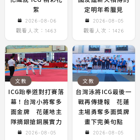
絮
定明年希臘見
2026-08-06
2026-08-05
觀看人次：1463
觀看人次：1426
文教
文教
ICG跆拳道對打賽落
台灣泳將ICG最後一
幕！台灣小將奪多
戰再傳捷報 花蓮
面金牌 花蓮地主
主場勇奪多面獎牌
隊摘銀搶銅展實力
畫下完美句點
2026-08-05
2026-08-05