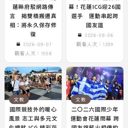
蓮縣府駁網路傳
幕！花蓮ICG迎26國
言 揭雙橋搬遷真
選手 運動串起跨
相：將永久保存修
國友誼
復
2026-08-06
2026-08-07
觀看人次：1399
觀看人次：1558
文教
文教
國際競技外的暖心
二〇二六國際少年
風景 志工與多元文
運動會花蓮閉幕 跨
化織就 ICG 精彩花
國友誼薪火相傳約