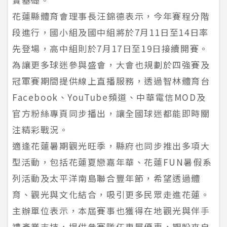
花蓮縣體育會理事長汪錦德表示，今年賽程分階
段進行，國小組及國中組將於7月11日至14日率
先登場，高中組則於7月17日至19日接續開賽。
為讓更多球迷參與盛會，大會也規劃於四強賽及
冠軍賽期間提供線上直播服務，透過智林體育台
Facebook、YouTube頻道、中華電信MOD及
官方粉絲專頁同步播出，讓全國球迷都能即時關
注精彩戰況。
適逢花蓮暑期觀光旺季，縣府也同步推出多項大
型活動，包括花蓮夏戀嘉年華、花蓮FUN暑假系
列活動及太平洋南島聯合豐年節，希望透過體
育、觀光與文化結合，吸引更多民眾走進花蓮。
主辦單位表示，本屆賽事也獲得在地觀光與伴手
禮產業支持，提供參賽隊伍專屬優惠，期盼來自