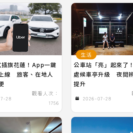
生活
式插旗花蓮！App一鍵
公車站「亮」起來了！
上線 旅客、在地人
處候車亭升級 夜間
便
提升
觀看人次：
07-28
2026-07-28
1756