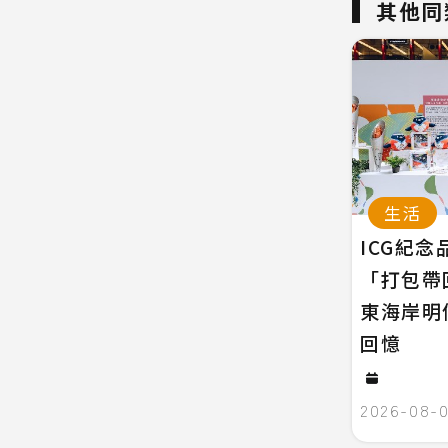
其他同
生活
ICG紀
「打包帶
東海岸明
回憶
2026-08-