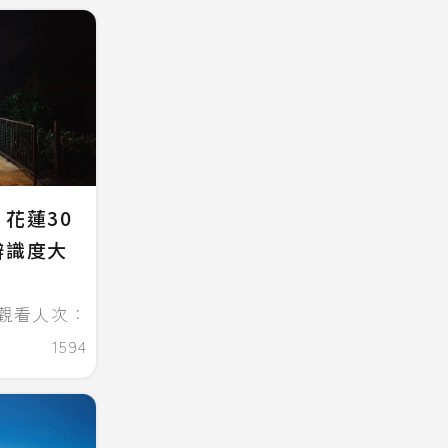
花蓮30
辨識度大
觀看人次：
1594