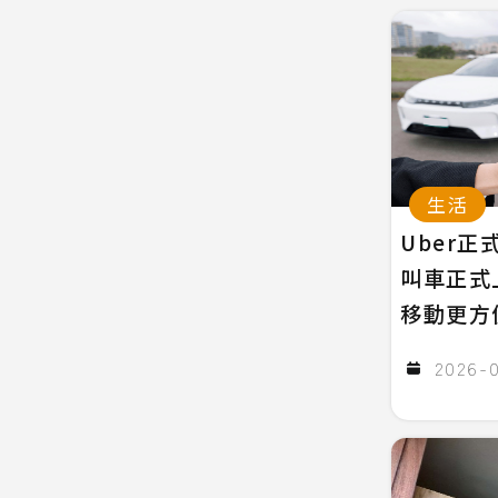
生活
Uber正
叫車正式
移動更方
2026-