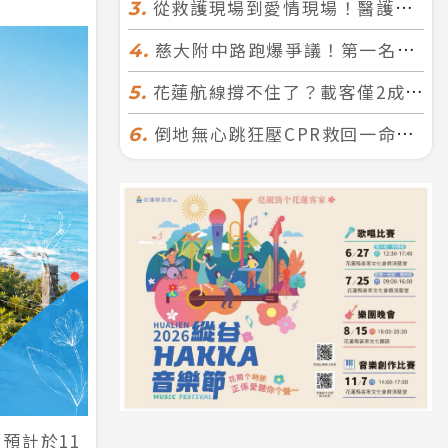
從救護現場到愛情現場！醫護×消防浪漫聯誼 32人配對成功5對
3.
慈大附中路跑爆爭議！第一名遭拔又改並列 家長怒：難以接受
4.
花蓮航線撐不住了？載客僅2成、年虧7000萬 華信喊：真的快飛不下去
5.
倒地無心跳狂壓CPR救回一命！警手傷撕裂仍不放手 竟救到藝人何篤霖哥哥
6.
預計於11