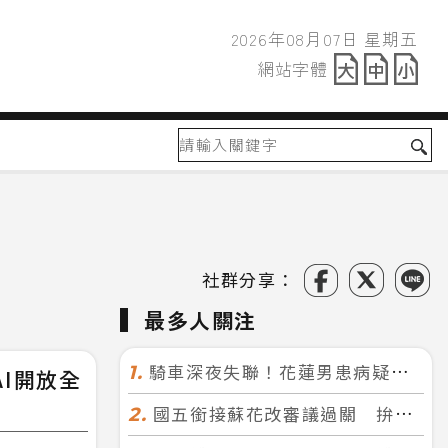
2026年08月07日 星期五
2026年08月07日
網站字體
網站字體
社群分享：
最多人關注
騎車深夜失聯！花蓮男患病疑迷途 警徒步百米急尋救回一命
1.
AI開放全
國五銜接蘇花改審議過關 拚明年七月前開工！台北花蓮2小時生活圈成形
2.