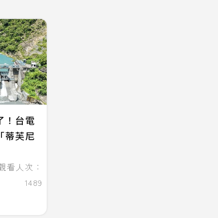
了！台電
「蒂芙尼
觀看人次：
1489