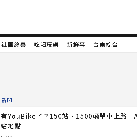
保
社團慈善
吃喝玩樂
新鮮事
台東綜合
保
社團慈善
吃喝玩樂
新鮮事
台東綜合
類4
新聞分類5
新聞分類6
新聞分類7
活新聞
有YouBike了？150站、1500輛單車上路 
設站地點