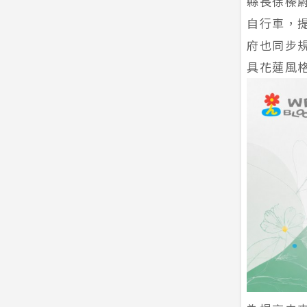
縣長徐榛
自行車，
府也同步
具花蓮風