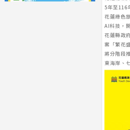
5年至11
花蓮綠色
AI科技
花蓮縣政
案「繁花
將分階段
東海岸、