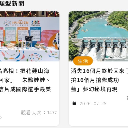
類型新聞
生活
念品亮相！把花蓮山海
消失16個月終於回來
回家」 朱鸝娃娃、
拚16個月搶修成功 
信片成國際選手最美
藍」夢幻秘境再現
2026-07-29
觀看人次：1477
03