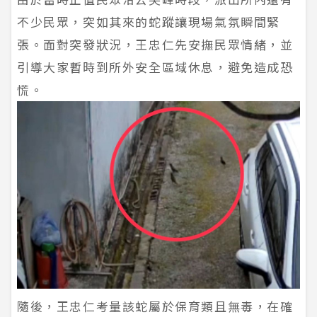
不少民眾，突如其來的蛇蹤讓現場氣氛瞬間緊
張。面對突發狀況，王忠仁先安撫民眾情緒，並
引導大家暫時到所外安全區域休息，避免造成恐
慌。
隨後，王忠仁考量該蛇屬於保育類且無毒，在確