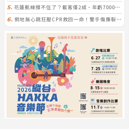
花蓮航線撐不住了？載客僅2成、年虧7000萬 華信喊：真的快飛不下去
5.
倒地無心跳狂壓CPR救回一命！警手傷撕裂仍不放手 竟救到藝人何篤霖哥哥
6.