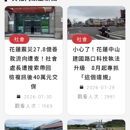
社會
社會
花蓮震災27.8億善
小心了！花蓮中山
款流向遭查！社會
建國路口科技執法
處長遭搜索帶回
升級 8月起專抓
檢複訊後40萬元交
「這個違規」
保
2026-07-29
2026-07-30
觀看人次：2981
觀看人次：1569