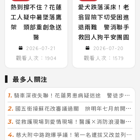
熱到撐不住？花蓮
愛犬跌落溪床！老
工人疑中暑墜落鷹
翁冒險下切受困進
架 頭部重創急送
退兩難 警消聯手
醫
救回人狗平安團圓
2026-07-21
2026-07-20
觀看人次：1904
觀看人次：1579
最多人關注
騎車深夜失聯！花蓮男患病疑迷途 警徒步百米急尋救回一命
1.
國五銜接蘇花改審議過關 拚明年七月前開工！台北花蓮2小時生活圈成形
2.
從救護現場到愛情現場！醫護×消防浪漫聯誼 32人配對成功5對
3.
慈大附中路跑爆爭議！第一名遭拔又改並列 家長怒：難以接受
4.