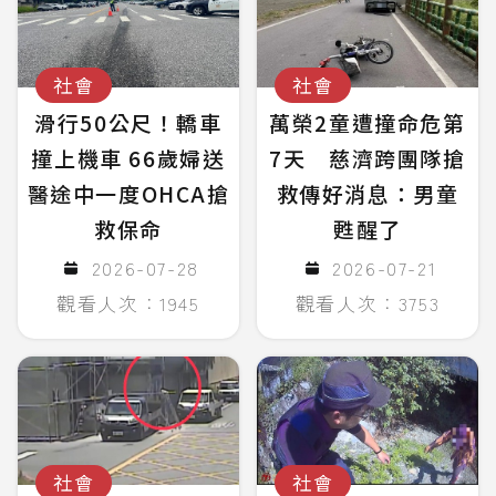
社會
社會
滑行50公尺！轎車
萬榮2童遭撞命危第
撞上機車 66歲婦送
7天 慈濟跨團隊搶
醫途中一度OHCA搶
救傳好消息：男童
救保命
甦醒了
2026-07-28
2026-07-21
觀看人次：1945
觀看人次：3753
社會
社會