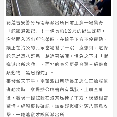
花蓮吉安警分局南華派出所日前上演一場驚奇
「蛇類避難記」！一條長約1公尺的野生蛇類，
突然闖入派出所泡茶區，在椅子下方不停竄動，
讓正在洽公的民眾當場嚇了一跳。沒想到，這條
蛇竟是遭八哥鳥一路追著猛啄，情急之下才「衝
進派出所求救」，而牠的身分更是台灣三級保育
類動物「黑眉錦蛇」。
事發當天下午，南華派出所所長王忠仁正擔服值
班勤務時，察覺辦公廳舍內有異狀，上前查看
後，發現一條蛇躲在泡茶區椅子下方，模樣相當
驚慌。經觀察後確認，該蛇疑似遭外頭八哥鳥攻
擊，一路逃竄才誤闖派出所。