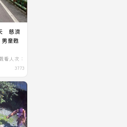
天 慈濟
：男童甦
觀看人次：
3773