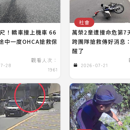
社會
公尺！轎車撞上機車 66
萬榮2童遭撞命危第7
途中一度OHCA搶救保
跨團隊搶救傳好消息
醒了
觀看人次：
07-28
2026-07-21
1961