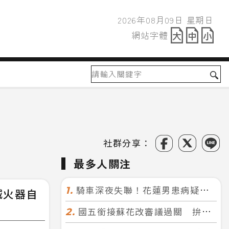
2026年08月09日 星期日
2026年08月09日
網站字體
網站字體
社群分享：
最多人關注
騎車深夜失聯！花蓮男患病疑迷途 警徒步百米急尋救回一命
1.
滅火器自
國五銜接蘇花改審議過關 拚明年七月前開工！台北花蓮2小時生活圈成形
2.