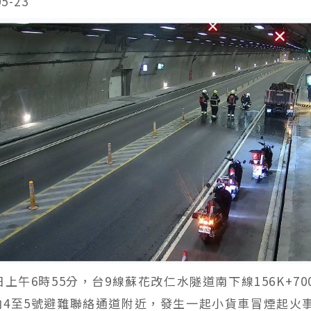
05-23
日上午6時55分，台9線蘇花改仁水隧道南下線156K+7
向4至5號避難聯絡通道附近，發生一起小貨車冒煙起火