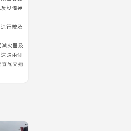
風及設備運
長途行駛及
。
置滅火器及
意道路兩側
統查詢交通