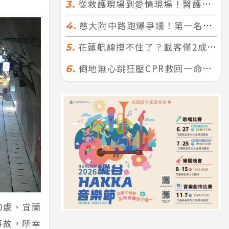
從救護現場到愛情現場！醫護×消防浪漫聯誼 32人配對成功5對
3.
慈大附中路跑爆爭議！第一名遭拔又改並列 家長怒：難以接受
4.
花蓮航線撐不住了？載客僅2成、年虧7000萬 華信喊：真的快飛不下去
5.
倒地無心跳狂壓CPR救回一命！警手傷撕裂仍不放手 竟救到藝人何篤霖哥哥
6.
00處、宜蘭
事故，所幸