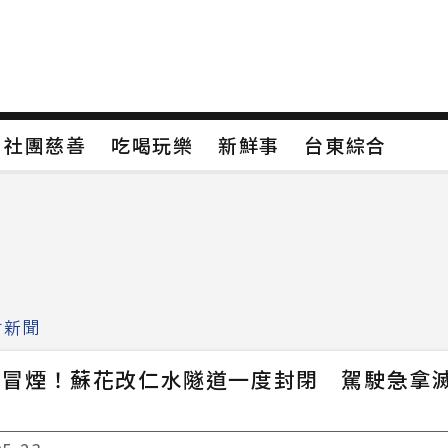
保
社團慈善
吃喝玩樂
新鮮事
台東綜合
保
社團慈善
吃喝玩樂
新鮮事
台東綜合
類4
新聞分類5
新聞分類6
新聞分類7
會新聞
突冒煙！蘇花改仁水隧道一度封閉 駕駛急拿