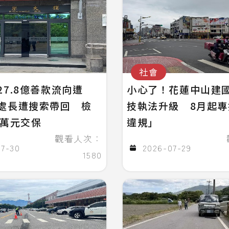
社會
27.8億善款流向遭
小心了！花蓮中山建
處長遭搜索帶回 檢
技執法升級 8月起
0萬元交保
違規」
觀看人次：
07-30
2026-07-29
1580