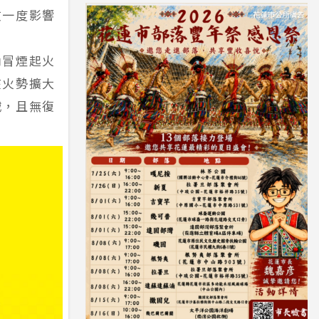
故一度影響
內冒煙起火
在火勢擴大
滅，且無復