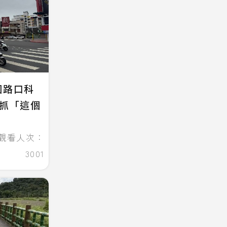
國路口科
專抓「這個
觀看人次：
3001