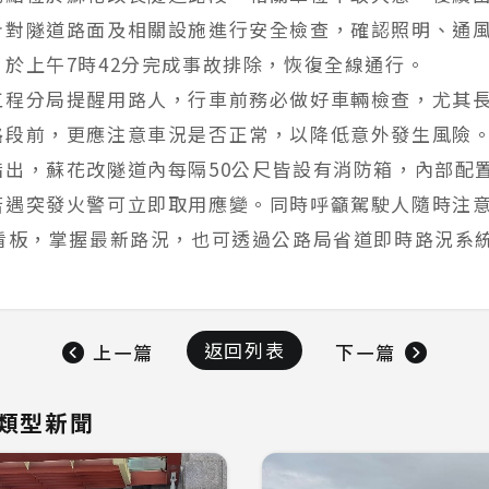
針對隧道路面及相關設施進行安全檢查，確認照明、通
，於上午7時42分完成事故排除，恢復全線通行。
工程分局提醒用路人，行車前務必做好車輛檢查，尤其
路段前，更應注意車況是否正常，以降低意外發生風險
指出，蘇花改隧道內每隔50公尺皆設有消防箱，內部配
若遇突發火警可立即取用應變。同時呼籲駕駛人隨時注
訊看板，掌握最新路況，也可透過公路局省道即時路況系
返回列表
上一篇
下一篇
類型新聞