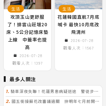
生活
生活
攻頂玉山更舒服
花蓮韓國直航7月底
了！排雲山莊增20
喊卡 最快10月底改
床、5公分記憶床墊
飛清州
上線 中籤率也提
2026-07-28
高
觀看人次：1567
2026-07-28
觀看人次：1397
最多人關注
騎車深夜失聯！花蓮男患病疑迷途 警徒步百米急尋救回一命
1.
國五銜接蘇花改審議過關 拚明年七月前開工！台北花蓮2小時生活圈成形
2.