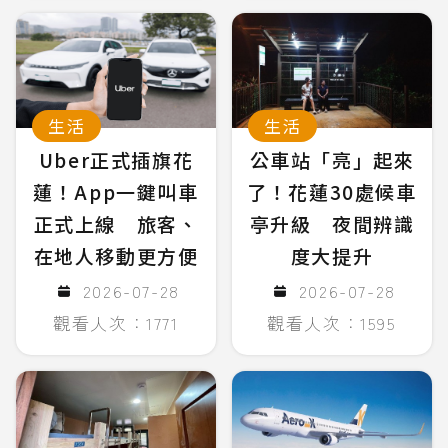
生活
生活
Uber正式插旗花
公車站「亮」起來
蓮！App一鍵叫車
了！花蓮30處候車
正式上線 旅客、
亭升級 夜間辨識
在地人移動更方便
度大提升
2026-07-28
2026-07-28
觀看人次：1771
觀看人次：1595