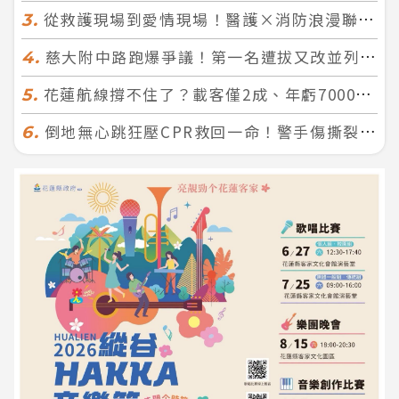
從救護現場到愛情現場！醫護×消防浪漫聯誼 32人配對成功5對
3.
慈大附中路跑爆爭議！第一名遭拔又改並列 家長怒：難以接受
4.
花蓮航線撐不住了？載客僅2成、年虧7000萬 華信喊：真的快飛不下去
5.
倒地無心跳狂壓CPR救回一命！警手傷撕裂仍不放手 竟救到藝人何篤霖哥哥
6.