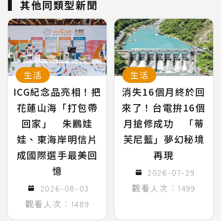
其他同類型新聞
生活
生活
ICG紀念品亮相！把
消失16個月終於回
花蓮山海「打包帶
來了！台電拚16個
回家」 朱鸝娃
月搶修成功 「蒂
娃、東海岸明信片
芙尼藍」夢幻秘境
成國際選手最美回
再現
憶
2026-07-29
2026-08-03
觀看人次：1499
觀看人次：1489