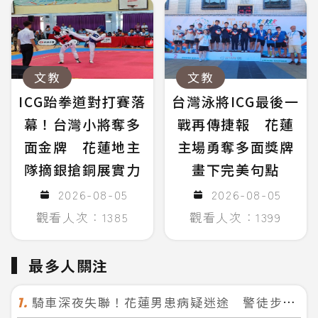
文教
文教
ICG跆拳道對打賽落
台灣泳將ICG最後一
幕！台灣小將奪多
戰再傳捷報 花蓮
面金牌 花蓮地主
主場勇奪多面獎牌
隊摘銀搶銅展實力
畫下完美句點
2026-08-05
2026-08-05
觀看人次：1385
觀看人次：1399
最多人關注
騎車深夜失聯！花蓮男患病疑迷途 警徒步百米急尋救回一命
1.