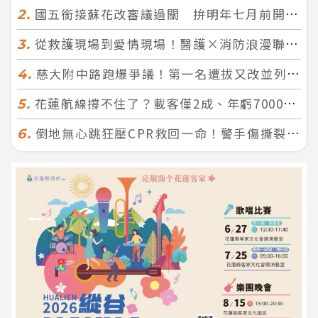
國五銜接蘇花改審議過關 拚明年七月前開工！台北花蓮2小時生活圈成形
2.
從救護現場到愛情現場！醫護×消防浪漫聯誼 32人配對成功5對
3.
慈大附中路跑爆爭議！第一名遭拔又改並列 家長怒：難以接受
4.
花蓮航線撐不住了？載客僅2成、年虧7000萬 華信喊：真的快飛不下去
5.
倒地無心跳狂壓CPR救回一命！警手傷撕裂仍不放手 竟救到藝人何篤霖哥哥
6.