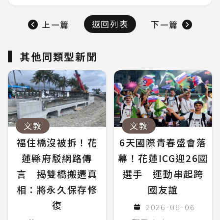
返回列表
上一篇
下一篇
其他同類型新聞
文教
文教
福住橋沒被拆！花
6天國際青春盛會落
蓮縣府駁網路傳
幕！花蓮ICG迎26國
言 揭雙橋搬遷真
選手 運動串起跨
相：將永久保存修
國友誼
復
2026-08-06