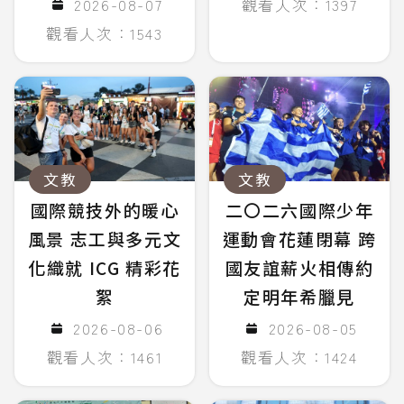
2026-08-07
觀看人次：1397
觀看人次：1543
文教
文教
國際競技外的暖心
二〇二六國際少年
風景 志工與多元文
運動會花蓮閉幕 跨
化織就 ICG 精彩花
國友誼薪火相傳約
絮
定明年希臘見
2026-08-06
2026-08-05
觀看人次：1461
觀看人次：1424