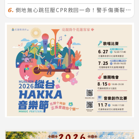
倒地無心跳狂壓CPR救回一命！警手傷撕裂仍不放手 竟救到藝人何篤霖哥哥
6.