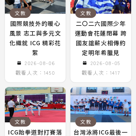
文教
文教
國際競技外的暖心
二〇二六國際少年
風景 志工與多元文
運動會花蓮閉幕 跨
化織就 ICG 精彩花
國友誼薪火相傳約
絮
定明年希臘見
2026-08-06
2026-08-05
觀看人次：1450
觀看人次：1417
文教
文教
ICG跆拳道對打賽落
台灣泳將ICG最後一