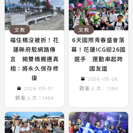
文教
文教
福住橋沒被拆！花
6天國際青春盛會落
蓮縣府駁網路傳
幕！花蓮ICG迎26國
言 揭雙橋搬遷真
選手 運動串起跨
相：將永久保存修
國友誼
復
2026-08-06
2026-08-07
觀看人次：1384
觀看人次：1484