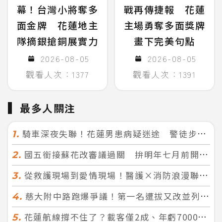
幕！台灣小將奪多
戰再傳捷報 花蓮
面金牌 花蓮地主
主場勇奪多面獎牌
隊摘銀搶銅展實力
畫下完美句點
2026-08-05
2026-08-05
觀看人次：1377
觀看人次：1391
最多人關注
騎車深夜失聯！花蓮男患病疑迷途 警徒步百米急尋救回一命
1.
國五銜接蘇花改審議過關 拚明年七月前開工！台北花蓮2小時生活圈成形
2.
從救護現場到愛情現場！醫護×消防浪漫聯誼 32人配對成功5對
3.
慈大附中路跑爆爭議！第一名遭拔又改並列 家長怒：難以接受
4.
花蓮航線撐不住了？載客僅2成、年虧7000萬 華信喊：真的快飛不下去
5.