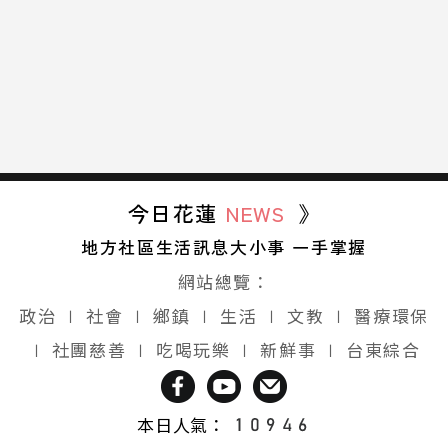
今日花蓮
NEWS
》
地方社區生活訊息大小事 一手掌握
網站總覽：
政治
∣
社會
∣
鄉鎮
∣
生活
∣
文教
∣
醫療環保
∣
社團慈善
∣
吃喝玩樂
∣
新鮮事
∣
台東綜合
本日人氣：