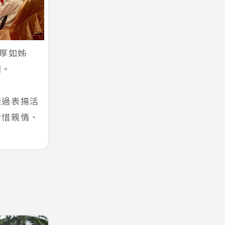
深厚如姊
圍。
透過表揚活
珍惜親情、