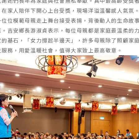
感謝她們長年為家庭與社會無私奉獻。其中最高齡受獎者
，在家人陪伴下開心上台受獎，現場洋溢溫馨感人氣氛
一位位模範母親走上舞台接受表揚，背後動人的生命故
眶。吉安鄉長游淑貞表示，每位母親都是家庭最溫柔的
定的基石，「女力撐起半邊天」，許多母親除了照顧家
益服務，用愛溫暖社會，值得大家致上最高敬意。