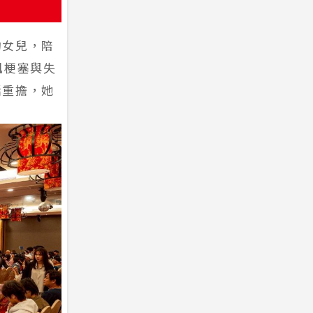
的女兒，陪
肌梗塞與失
活重擔，她