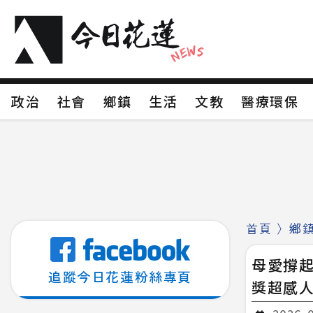
政治
社會
鄉鎮
生活
文教
醫療環
政治
社會
鄉鎮
生活
文教
醫療環
新聞分類1
新聞分類2
新聞分類3
新聞分
新聞分類8
首頁
〉
鄉
母愛撐起
追蹤今日花蓮粉絲專頁
獎超感