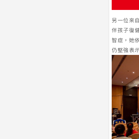
另一位來
伴孩子復
智症，她
仍堅強表