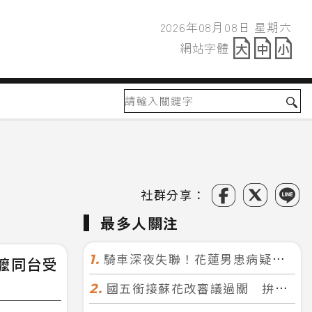
2026年08月08日 星期六
2026年08月08日
網站字體
網站字體
社群分享：
最多人關注
騎車深夜失聯！花蓮男患病疑迷途 警徒步百米急尋救回一命
1.
嬤同台受
國五銜接蘇花改審議過關 拚明年七月前開工！台北花蓮2小時生活圈成形
2.