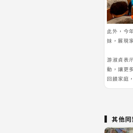
此外，今
妹，展現
游淑貞表
動，讓更
回饋家庭
其他同