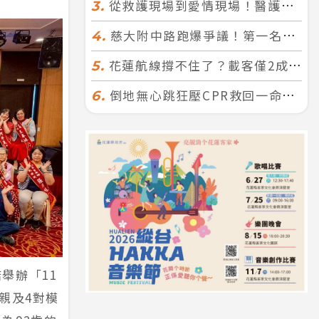
從救護現場到愛情現場！醫護×消防浪漫聯誼 32人配對成功5對
3.
慈大附中路跑爆爭議！第一名遭拔又改並列 家長怒：難以接受
4.
花蓮航線撐不住了？載客僅2成、年虧7000萬 華信喊：真的快飛不下去
5.
倒地無心跳狂壓CPR救回一命！警手傷撕裂仍不放手 竟救到藝人何篤霖哥哥
6.
舉辦「11
親及4對模