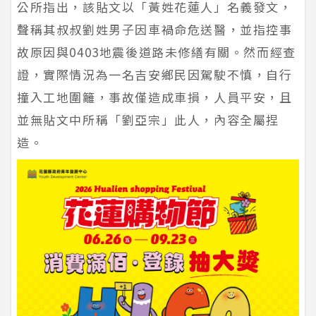
公所指出，該貼文以「黃姓花蓮人」名義發文，
聲稱其叔叔劉姓男子因車禍命危送醫，並指控事
故原因與0403地震後道路未修繕有關。然而經查
證，實際情況為一名吉安鄉民因駕駛不慎，自行
撞入工地圍籬，事故僅造成車損，人員平安，且
並無貼文中所稱「劉亞宗」此人，內容全屬捏
造。