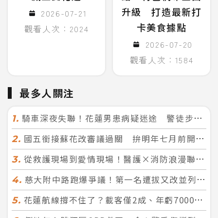
升級 打造最新打
2026-07-21
卡美食據點
觀看人次：2024
2026-07-20
觀看人次：1584
最多人關注
騎車深夜失聯！花蓮男患病疑迷途 警徒步百米急尋救回一命
1.
國五銜接蘇花改審議過關 拚明年七月前開工！台北花蓮2小時生活圈成形
2.
從救護現場到愛情現場！醫護×消防浪漫聯誼 32人配對成功5對
3.
慈大附中路跑爆爭議！第一名遭拔又改並列 家長怒：難以接受
4.
花蓮航線撐不住了？載客僅2成、年虧7000萬 華信喊：真的快飛不下去
5.