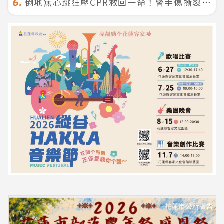
倒地無心跳狂壓CPR救回一命！警手傷撕裂仍不放手 竟救到藝人何篤霖哥哥
6.