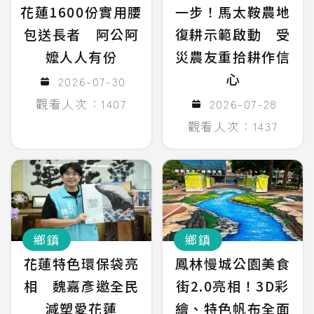
花蓮1600份實用腰
一步！馬太鞍農地
包送長者 阿公阿
復耕示範啟動 受
嬤人人有份
災農友重拾耕作信
心
2026-07-30
觀看人次：1407
2026-07-28
觀看人次：1437
鄉鎮
鄉鎮
花蓮特色環保袋亮
鳳林慢城公園美食
相 魏嘉彥邀全民
街2.0亮相！3D彩
減塑愛花蓮
繪、特色帆布全面