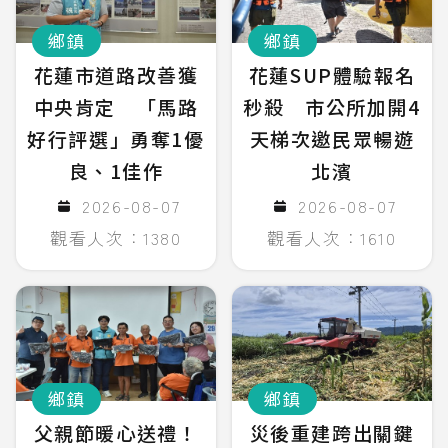
鄉鎮
鄉鎮
花蓮市道路改善獲
花蓮SUP體驗報名
中央肯定 「馬路
秒殺 市公所加開4
好行評選」勇奪1優
天梯次邀民眾暢遊
良、1佳作
北濱
2026-08-07
2026-08-07
觀看人次：1380
觀看人次：1610
鄉鎮
鄉鎮
父親節暖心送禮！
災後重建跨出關鍵