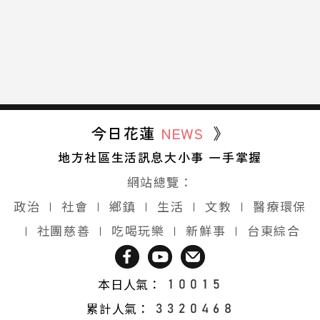
今日花蓮
NEWS
》
地方社區生活訊息大小事 一手掌握
網站總覽：
政治
∣
社會
∣
鄉鎮
∣
生活
∣
文教
∣
醫療環保
∣
社團慈善
∣
吃喝玩樂
∣
新鮮事
∣
台東綜合
本日人氣：
累計人氣：