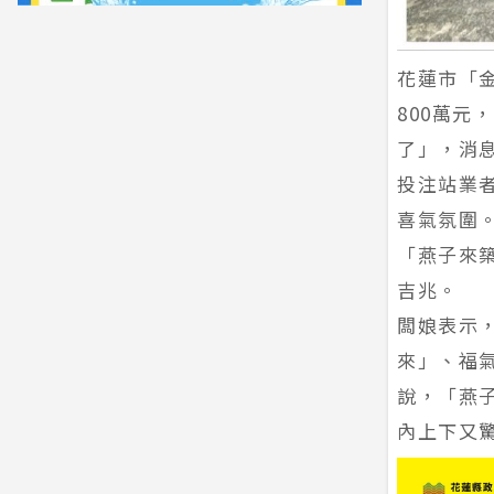
花蓮市「
800萬
了」，消
投注站業
喜氣氛圍
「燕子來
吉兆。
闆娘表示
來」、福
說，「燕
內上下又