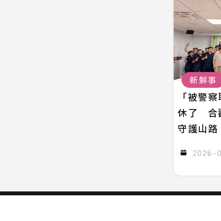
新鮮事
「被警察
休了 合
守護山路
2026-0