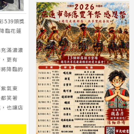
539頭獎
又降臨花蓮
內充滿濃濃
富，更有
即將降臨的
「紫氣東
後都笑著
獎，也讓店