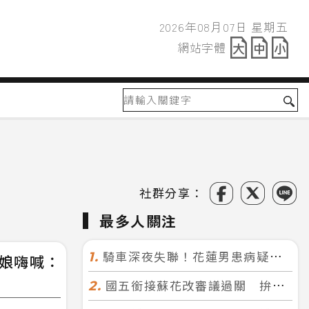
2026年08月07日 星期五
2026年08月07日
網站字體
網站字體
社群分享：
最多人關注
騎車深夜失聯！花蓮男患病疑迷途 警徒步百米急尋救回一命
1.
闆娘嗨喊：
國五銜接蘇花改審議過關 拚明年七月前開工！台北花蓮2小時生活圈成形
2.