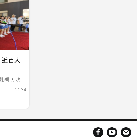
 近百人
觀看人次：
2034