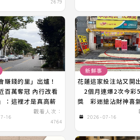
2679
新鮮事
會賺錢的里」出爐！
花蓮這家投注站又開出
近百萬奪冠 內行改看
2個月連爆2次今彩5
」：這裡才是真高薪
獎 彩迷搶沾財神喜
觀看人次：
7-16
2026-07-16
4764