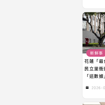
新鮮事
花蓮「最
民立里衝
「這數據
2026-0