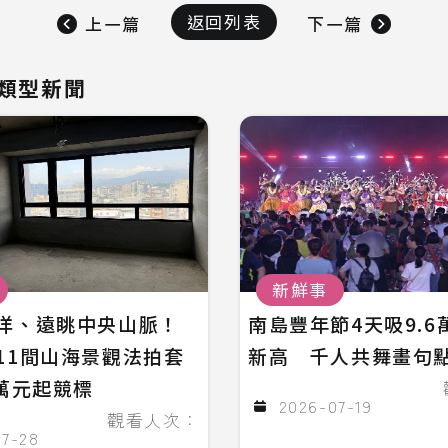
返回列表
上一篇
下一篇
類型新聞
新鮮事
洋、遠眺中央山脈！
南島豐年節4天吸9.6
11間山海景觀法拍套
新高 千人共舞畫句
8萬元起競標
2026-07-19
觀看人次：
07-28