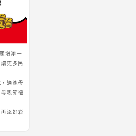
花蓮增添一
，讓更多民
說，適逢母
的母親節禮
，再添好彩