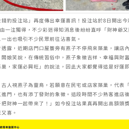
金錢豹投注站」再度傳出幸運喜訊！投注站於8日開出今彩
元，由一注獨得，不少彩迷得知消息後紛紛直呼「財神爺
息一出也吸引不少民眾前往沾喜氣。
者透露，近期店門口屋簷旁有燕子不停飛來築巢，讓店
。闆娘笑說，在傳統習俗中，燕子象徵吉祥、幸福與財
築巢，家運必興旺」的說法，因此大家都覺得這是好運
，古人視燕子為靈鳥，若願意在民宅或店家築巢，代表
氣進門，也有添丁發財的象徵。這段時間不少熟客進店
子把財神一起帶來了！」如今投注站果真再開出高額頭
驚又喜。