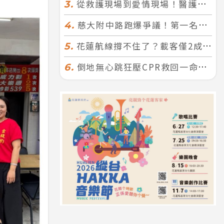
從救護現場到愛情現場！醫護×消防浪漫聯誼 32人配對成功5對
3.
慈大附中路跑爆爭議！第一名遭拔又改並列 家長怒：難以接受
4.
花蓮航線撐不住了？載客僅2成、年虧7000萬 華信喊：真的快飛不下去
5.
倒地無心跳狂壓CPR救回一命！警手傷撕裂仍不放手 竟救到藝人何篤霖哥哥
6.