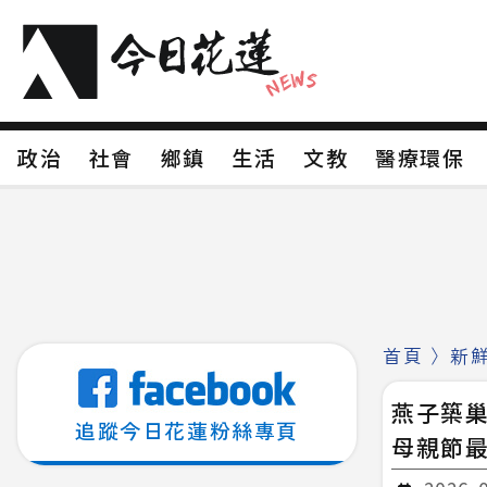
政治
社會
鄉鎮
生活
文教
醫療環
政治
社會
鄉鎮
生活
文教
醫療環
新聞分類1
新聞分類2
新聞分類3
新聞分
新聞分類8
首頁
〉
新
燕子築巢
追蹤今日花蓮粉絲專頁
母親節