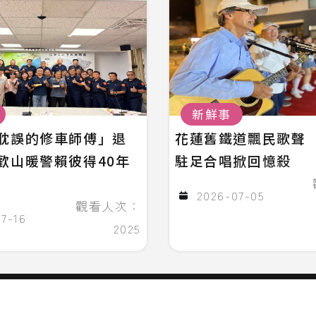
新鮮事
耽誤的修車師傅」退
花蓮舊鐵道飄民歌聲
歡山暖警賴彼得40年
駐足合唱掀回憶殺
2026-07-05
觀看人次：
7-16
2025