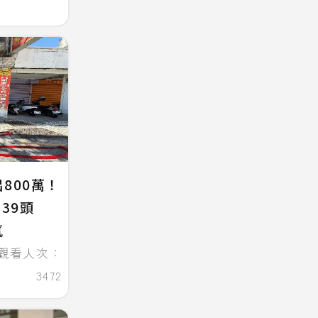
800萬！
39頭
氣
觀看人次：
3472