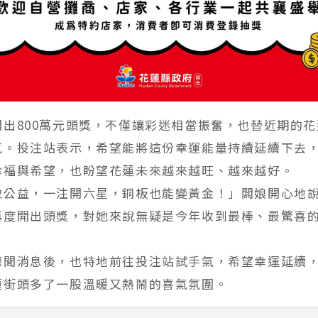
開出800萬元頭獎，不僅讓彩迷相當振奮，也替近期的
氛。投注站表示，希望能將這份幸運能量持續延續下去
幸福與希望，也盼望花蓮未來越來越旺、越來越好。
做公益，一注開六星，銅板也能變黃金！」闆娘開心地
再度開出頭獎，對她來說無疑是今年收到最棒、最驚喜
聽聞消息後，也特地前往投注站試手氣，希望幸運延續
蓮街頭多了一股溫暖又熱鬧的喜氣氛圍。