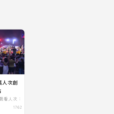
萬人次創
點
觀看人次：
1762