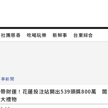
保
社團慈善
吃喝玩樂
新鮮事
台東綜合
保
社團慈善
吃喝玩樂
新鮮事
台東綜合
類4
新聞分類5
新聞分類6
新聞分類7
鮮事新聞
帶財運！花蓮投注站開出539頭獎800萬 
最大禮物