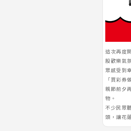
這次再度
股歡樂氣
眾感受到
「買彩券
親節前夕
物。
不少民眾
頭，讓花