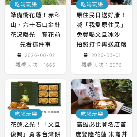
吃喝玩樂
吃喝玩樂
準備衝花蓮！赤科
原住民日送好康！
山、六十石山金針
喊「我愛原住民」
花況曝光 賞花前
免費喝文旦冰沙
先看這件事
拍照打卡再送麻糬
2026-08-02
2026-08-01
觀看人次：1665
觀看人次：2076
吃喝玩樂
吃喝玩樂
花蓮之光！「文旦
高雄必比登名店首
復興」勇奪台灣餅
度登陸花蓮 米崙丼