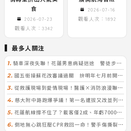
食
2026-07-16
2026-07-23
觀看人次：1892
觀看人次：3342
最多人關注
騎車深夜失聯！花蓮男患病疑迷途 警徒步百米急尋救回一命
1.
國五銜接蘇花改審議過關 拚明年七月前開工！台北花蓮2小時生活圈成形
2.
從救護現場到愛情現場！醫護×消防浪漫聯誼 32人配對成功5對
3.
慈大附中路跑爆爭議！第一名遭拔又改並列 家長怒：難以接受
4.
花蓮航線撐不住了？載客僅2成、年虧7000萬 華信喊：真的快飛不下去
5.
倒地無心跳狂壓CPR救回一命！警手傷撕裂仍不放手 竟救到藝人何篤霖哥哥
6.