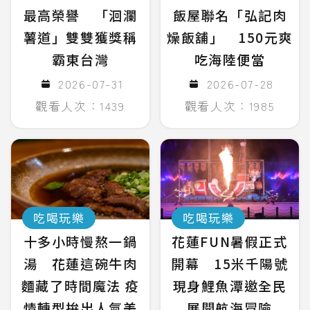
最高榮譽 「洄瀾
飯屋聯名「弘記肉
薯道」雙雙獲獎稱
燥飯舖」 150元爽
霸東台灣
吃海陸便當
2026-07-31
2026-07-28
觀看人次：1439
觀看人次：1985
吃喝玩樂
吃喝玩樂
十多小時慢熬一鍋
花蓮FUN暑假正式
湯 花蓮這碗牛肉
開幕 15米千陽號
麵藏了時間魔法 疫
現身鯉魚潭邀全民
情轉型拚出人氣美
展開航海冒險