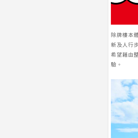
除牌樓本
新及人行
希望藉由
驗。