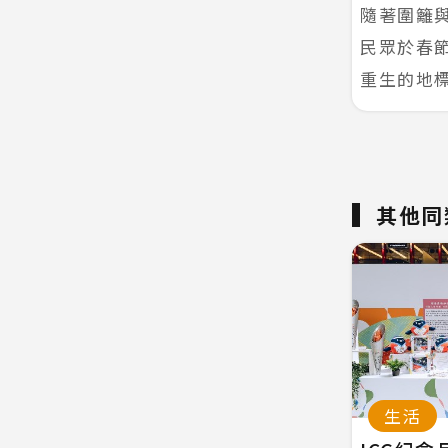
隨著圍籬
民眾於春
重生的地
其他同
生活