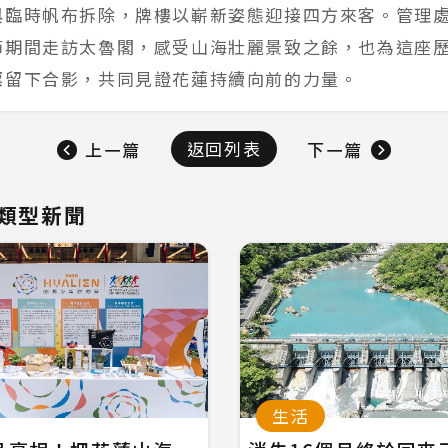
與臨時帆布拆除，牌樓以嶄新姿態迎接四方來客。管理
節期間走訪太魯閣，感受山海壯麗景致之餘，也為這座
標留下合影，共同見證花蓮持續向前的力量。
返回列表
上一篇
下一篇
類型新聞
生活