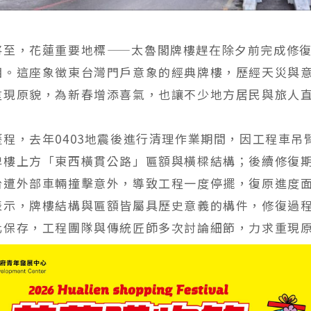
將至，花蓮重要地標——太魯閣牌樓趕在除夕前完成修
相。這座象徵東台灣門戶意象的經典牌樓，歷經天災與
重現原貌，為新春增添喜氣，也讓不少地方居民與旅人
歷程，去年0403地震後進行清理作業期間，因工程車吊
牌樓上方「東西橫貫公路」匾額與橫樑結構；後續修復
台遭外部車輛撞擊意外，導致工程一度停擺，復原進度
表示，牌樓結構與匾額皆屬具歷史意義的構件，修復過
化保存，工程團隊與傳統匠師多次討論細節，力求重現