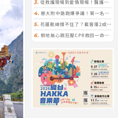
從救護現場到愛情現場！醫護×消防浪漫聯誼 32人配對成功5對
3.
慈大附中路跑爆爭議！第一名遭拔又改並列 家長怒：難以接受
4.
花蓮航線撐不住了？載客僅2成、年虧7000萬 華信喊：真的快飛不下去
5.
倒地無心跳狂壓CPR救回一命！警手傷撕裂仍不放手 竟救到藝人何篤霖哥哥
6.