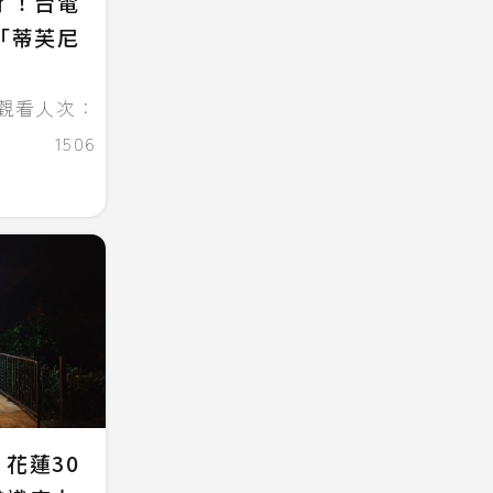
了！台電
「蒂芙尼
觀看人次：
1506
花蓮30