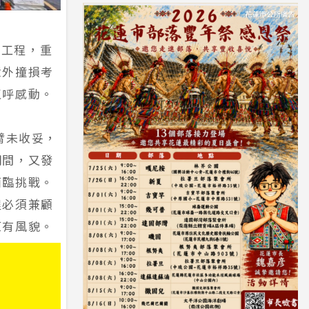
復工程，重
意外撞損考
直呼感動。
臂未收妥，
期間，又發
面臨挑戰。
程必須兼顧
原有風貌。