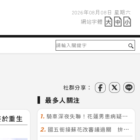
2026年08月08日 星期六
2026年08月08日
網站字體
網站字體
社群分享：
最多人關注
騎車深夜失聯！花蓮男患病疑迷途 警徒步百米急尋救回一命
1.
終於重生
國五銜接蘇花改審議過關 拚明年七月前開工！台北花蓮2小時生活圈成形
2.