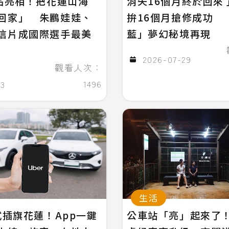
念品亮相！把花蓮山海
消失16個月終於回來
回家」 朱鸝娃娃、
拚16個月搶修成功 
信片成國際選手最美
藍」夢幻秘境再現
2026-07-29
觀看人次：
1496
03
生活
式插旗花蓮！App一鍵
公車站「亮」起來了！