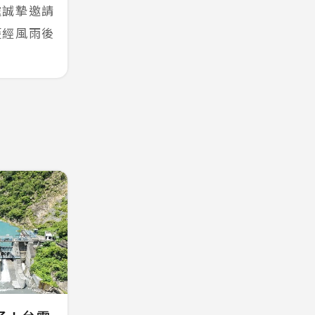
處誠摯邀請
歷經風雨後