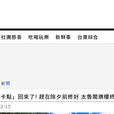
保
社團慈善
吃喝玩樂
新鮮事
台東綜合
保
社團慈善
吃喝玩樂
新鮮事
台東綜合
類4
新聞分類5
新聞分類6
新聞分類7
活新聞
卡點」回來了! 趕在除夕前修好 太魯閣牌樓
02-15