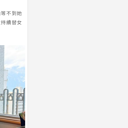
怕等不到她
友持續替女