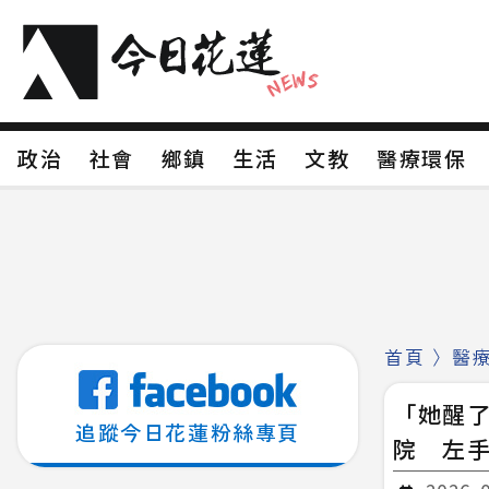
政治
社會
鄉鎮
生活
文教
醫療環
政治
社會
鄉鎮
生活
文教
醫療環
新聞分類1
新聞分類2
新聞分類3
新聞分
新聞分類8
首頁
〉
醫
「她醒了
追蹤今日花蓮粉絲專頁
院 左