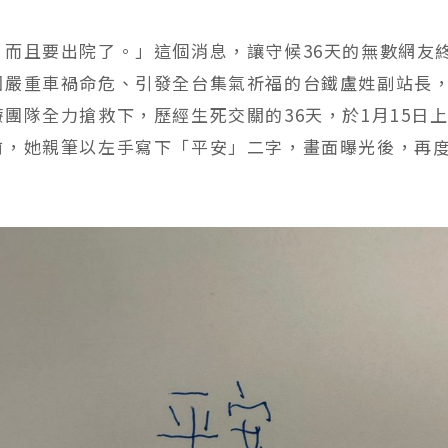
，而且要出院了。」這個消息，讓守候36天的無數網友
因嚴重車禍命危、引發全台集氣祈福的台鐵盧姓副站長
團隊全力搶救下，歷經生死交關的36天，於1月15日
前，她親筆以左手寫下「平安」二字，畫面曝光後，再