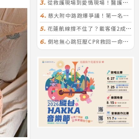
從救護現場到愛情現場！醫護×消防浪漫聯誼 32人配對成功5對
3.
慈大附中路跑爆爭議！第一名遭拔又改並列 家長怒：難以接受
4.
花蓮航線撐不住了？載客僅2成、年虧7000萬 華信喊：真的快飛不下去
5.
倒地無心跳狂壓CPR救回一命！警手傷撕裂仍不放手 竟救到藝人何篤霖哥哥
6.