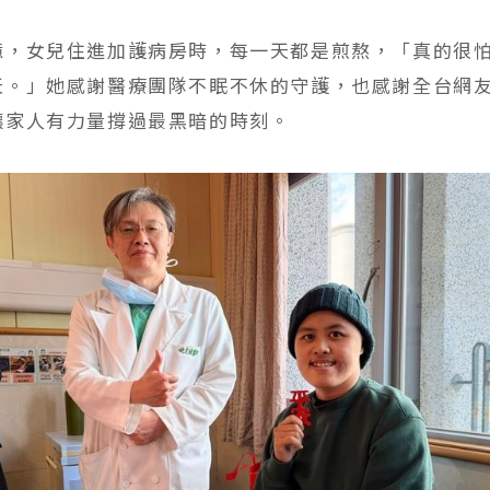
憶，女兒住進加護病房時，每一天都是煎熬，「真的很
天。」她感謝醫療團隊不眠不休的守護，也感謝全台網
讓家人有力量撐過最黑暗的時刻。