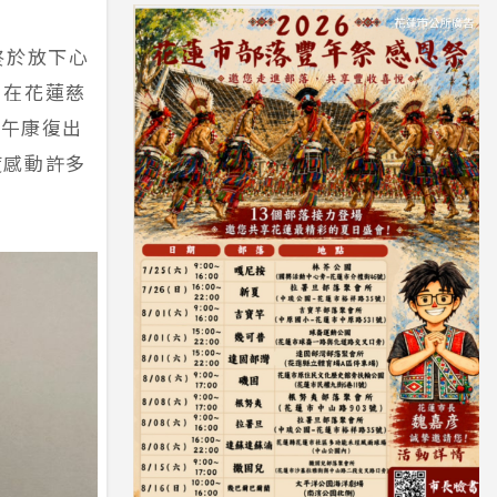
終於放下心
，在花蓮慈
上午康復出
度感動許多