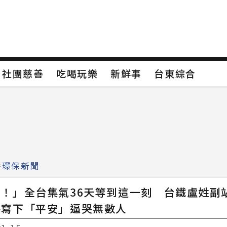
保
社團慈善
吃喝玩樂
新鮮事
台東綜合
保
社團慈善
吃喝玩樂
新鮮事
台東綜合
類4
新聞分類5
新聞分類6
新聞分類7
療環保新聞
！」全台集氣36天等到這一刻 台鐵盧姓副
手寫下「平安」逼哭無數人