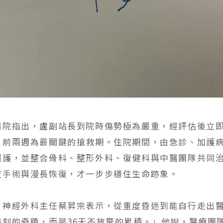
醫院指出，盧副站長到院時傷勢極為嚴重，經評估後立
，前兩週為最關鍵的搶救期。住院期間，由急診、加護
照護，並整合骨科、整形外科、復健科與中醫團隊共同
度手術與漫長恢復，才一步步穩住生命跡象。
、神經外科主任蔡昇宗表示，從重度昏迷到能自行走出
時刻的奇蹟，而是36天不放棄的累積。」他說，醫療團