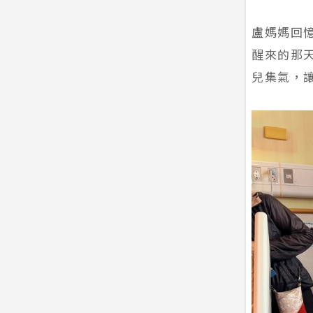
盧媽媽回
醒來的那
兒集氣，