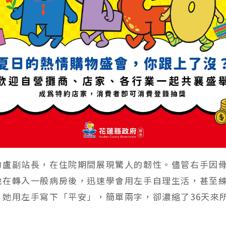
的盧副站長，在住院期間展現驚人的韌性。儘管右手因
她在轉入一般病房後，迅速學會用左手自理生活，甚至
，她用左手寫下「平安」，簡單兩字，卻濃縮了36天來
。