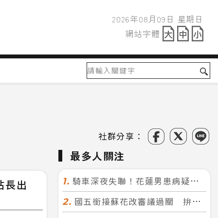
2026年08月09日 星期日
2026年08月09日
網站字體
網站字體
社群分享：
最多人關注
騎車深夜失聯！花蓮男患病疑迷途 警徒步百米急尋救回一命
1.
站長出
國五銜接蘇花改審議過關 拚明年七月前開工！台北花蓮2小時生活圈成形
2.