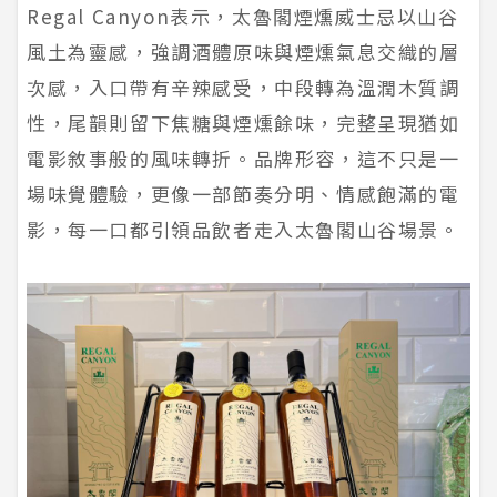
Regal Canyon表示，太魯閣煙燻威士忌以山谷
風土為靈感，強調酒體原味與煙燻氣息交織的層
次感，入口帶有辛辣感受，中段轉為溫潤木質調
性，尾韻則留下焦糖與煙燻餘味，完整呈現猶如
電影敘事般的風味轉折。品牌形容，這不只是一
場味覺體驗，更像一部節奏分明、情感飽滿的電
影，每一口都引領品飲者走入太魯閣山谷場景。