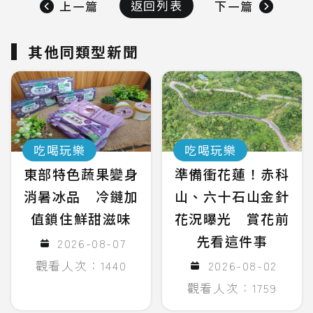
返回列表
上一篇
下一篇
其他同類型新聞
吃喝玩樂
吃喝玩樂
東部特色蔬果變身
準備衝花蓮！赤科
消暑冰品 冷鏈加
山、六十石山金針
值鎖住鮮甜滋味
花況曝光 賞花前
先看這件事
2026-08-07
觀看人次：1440
2026-08-02
觀看人次：1759