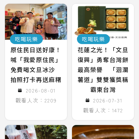
吃喝玩樂
吃喝玩樂
原住民日送好康！
花蓮之光！「文旦
喊「我愛原住民」
復興」勇奪台灣餅
免費喝文旦冰沙
最高榮譽 「洄瀾
拍照打卡再送麻糬
薯道」雙雙獲獎稱
霸東台灣
2026-08-01
觀看人次：2209
2026-07-31
觀看人次：1472