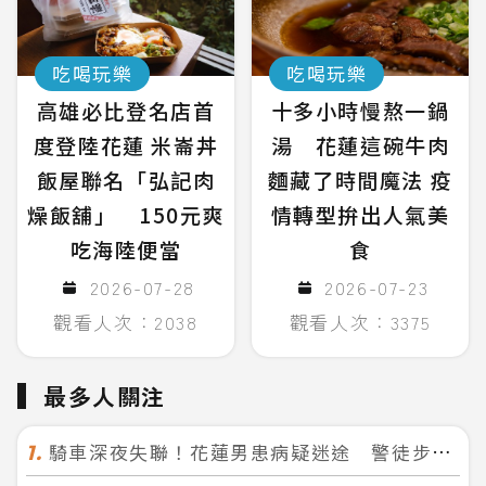
吃喝玩樂
吃喝玩樂
高雄必比登名店首
十多小時慢熬一鍋
度登陸花蓮 米崙丼
湯 花蓮這碗牛肉
飯屋聯名「弘記肉
麵藏了時間魔法 疫
燥飯舖」 150元爽
情轉型拚出人氣美
吃海陸便當
食
2026-07-28
2026-07-23
觀看人次：2038
觀看人次：3375
最多人關注
騎車深夜失聯！花蓮男患病疑迷途 警徒步百米急尋救回一命
1.