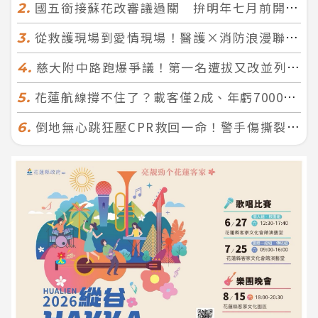
國五銜接蘇花改審議過關 拚明年七月前開工！台北花蓮2小時生活圈成形
2.
從救護現場到愛情現場！醫護×消防浪漫聯誼 32人配對成功5對
3.
慈大附中路跑爆爭議！第一名遭拔又改並列 家長怒：難以接受
4.
花蓮航線撐不住了？載客僅2成、年虧7000萬 華信喊：真的快飛不下去
5.
倒地無心跳狂壓CPR救回一命！警手傷撕裂仍不放手 竟救到藝人何篤霖哥哥
6.