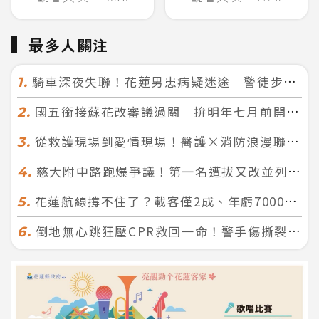
最多人關注
騎車深夜失聯！花蓮男患病疑迷途 警徒步百米急尋救回一命
1.
國五銜接蘇花改審議過關 拚明年七月前開工！台北花蓮2小時生活圈成形
2.
從救護現場到愛情現場！醫護×消防浪漫聯誼 32人配對成功5對
3.
慈大附中路跑爆爭議！第一名遭拔又改並列 家長怒：難以接受
4.
花蓮航線撐不住了？載客僅2成、年虧7000萬 華信喊：真的快飛不下去
5.
倒地無心跳狂壓CPR救回一命！警手傷撕裂仍不放手 竟救到藝人何篤霖哥哥
6.