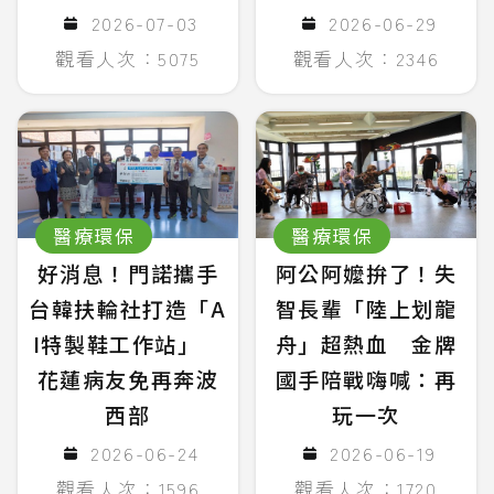
2026-07-03
2026-06-29
觀看人次：5075
觀看人次：2346
醫療環保
醫療環保
好消息！門諾攜手
阿公阿嬤拚了！失
台韓扶輪社打造「A
智長輩「陸上划龍
I特製鞋工作站」
舟」超熱血 金牌
花蓮病友免再奔波
國手陪戰嗨喊：再
西部
玩一次
2026-06-24
2026-06-19
觀看人次：1596
觀看人次：1720