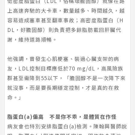
低密度脂蛋白（LDL，俗稱壞膽固醇）就像在路
上高速奔馳的大卡車，數量越多、時間越久，越
容易造成塞車甚至翻車事故；高密度脂蛋白（H
DL，好膽固醇）則負責把多餘脂肪載回肝臟代
謝，維持道路順暢。
他強調，曾發生心肌梗塞、裝過心臟支架的病
友，LDL控制目標應低於70 mg/dL，高風險族
群甚至需降到55以下，「膽固醇不是一次降下來
就沒事，而是要長期穩定控制，才是真的在救
命。」
脂蛋白(a)偏高 不是你不乖，是體質在作怪
病友會也特別安排脂蛋白(a)檢測。陳翰興醫師說