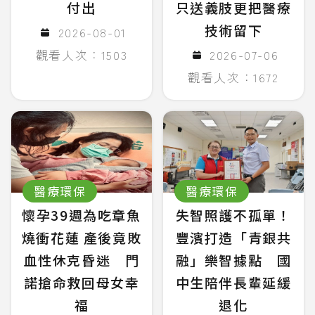
付出
只送義肢更把醫療
技術留下
2026-08-01
觀看人次：1503
2026-07-06
觀看人次：1672
醫療環保
醫療環保
懷孕39週為吃章魚
失智照護不孤單！
燒衝花蓮 產後竟敗
豐濱打造「青銀共
血性休克昏迷 門
融」樂智據點 國
諾搶命救回母女幸
中生陪伴長輩延緩
福
退化