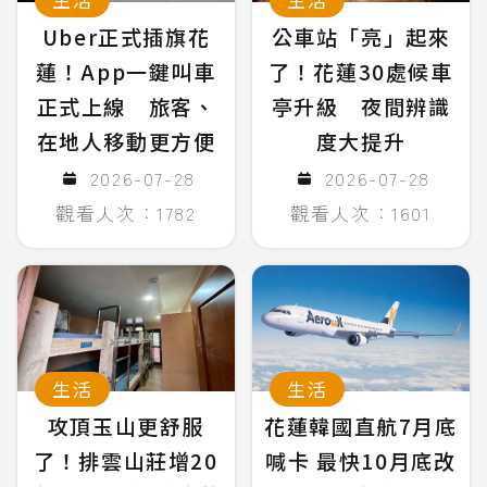
Uber正式插旗花
公車站「亮」起來
蓮！App一鍵叫車
了！花蓮30處候車
正式上線 旅客、
亭升級 夜間辨識
在地人移動更方便
度大提升
2026-07-28
2026-07-28
觀看人次：1782
觀看人次：1601
生活
生活
攻頂玉山更舒服
花蓮韓國直航7月底
了！排雲山莊增20
喊卡 最快10月底改