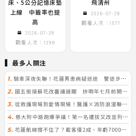
床、5公分記憶床墊
飛清州
上線 中籤率也提
2026-07-28
高
觀看人次：1577
2026-07-28
觀看人次：1398
最多人關注
騎車深夜失聯！花蓮男患病疑迷途 警徒步百米急尋救回一命
1.
國五銜接蘇花改審議過關 拚明年七月前開工！台北花蓮2小時生活圈成形
2.
從救護現場到愛情現場！醫護×消防浪漫聯誼 32人配對成功5對
3.
慈大附中路跑爆爭議！第一名遭拔又改並列 家長怒：難以接受
4.
花蓮航線撐不住了？載客僅2成、年虧7000萬 華信喊：真的快飛不下去
5.