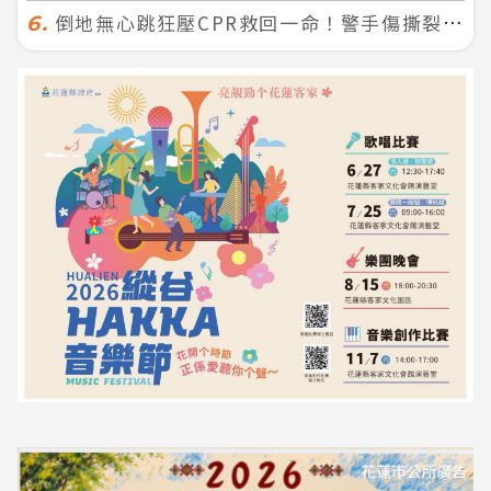
倒地無心跳狂壓CPR救回一命！警手傷撕裂仍不放手 竟救到藝人何篤霖哥哥
6.