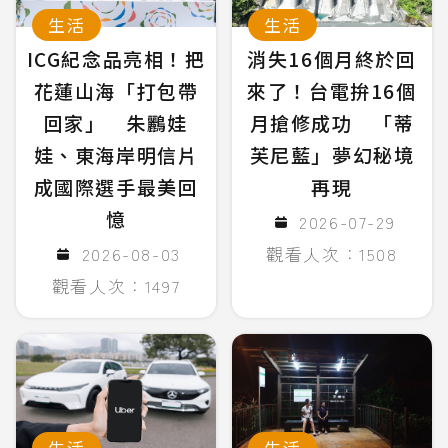
生活
生活
ICG紀念品亮相！把
消失16個月終於回
花蓮山海「打包帶
來了！台電拚16個
回家」 朱鸝娃
月搶修成功 「蒂
娃、東海岸明信片
芙尼藍」夢幻秘境
成國際選手最美回
再現
憶
2026-07-29
2026-08-03
觀看人次：1508
觀看人次：1497
生活
生活