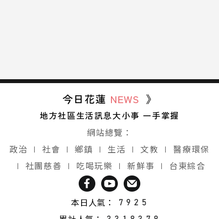
今日花蓮
NEWS
》
地方社區生活訊息大小事 一手掌握
網站總覽：
政治
∣
社會
∣
鄉鎮
∣
生活
∣
文教
∣
醫療環保
∣
社團慈善
∣
吃喝玩樂
∣
新鮮事
∣
台東綜合
本日人氣：
累計人氣：