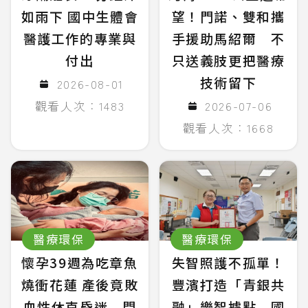
如雨下 國中生體會
望！門諾、雙和攜
醫護工作的專業與
手援助馬紹爾 不
付出
只送義肢更把醫療
技術留下
2026-08-01
觀看人次：1483
2026-07-06
觀看人次：1668
醫療環保
醫療環保
懷孕39週為吃章魚
失智照護不孤單！
燒衝花蓮 產後竟敗
豐濱打造「青銀共
血性休克昏迷 門
融」樂智據點 國