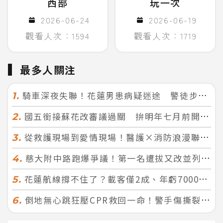
西部
玩一次
2026-06-24
2026-06-19
觀看人次：1594
觀看人次：1719
最多人關注
騎車深夜失聯！花蓮男患病疑迷途 警徒步百米急尋救回一命
1.
國五銜接蘇花改審議過關 拚明年七月前開工！台北花蓮2小時生活圈成形
2.
從救護現場到愛情現場！醫護×消防浪漫聯誼 32人配對成功5對
3.
慈大附中路跑爆爭議！第一名遭拔又改並列 家長怒：難以接受
4.
花蓮航線撐不住了？載客僅2成、年虧7000萬 華信喊：真的快飛不下去
5.
倒地無心跳狂壓CPR救回一命！警手傷撕裂仍不放手 竟救到藝人何篤霖哥哥
6.