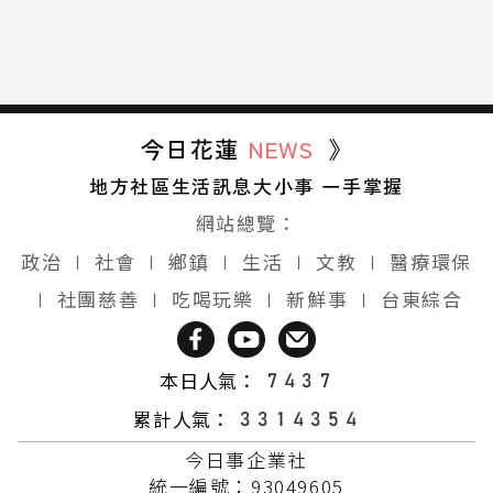
今日花蓮
NEWS
》
地方社區生活訊息大小事 一手掌握
網站總覽：
政治
∣
社會
∣
鄉鎮
∣
生活
∣
文教
∣
醫療環保
∣
社團慈善
∣
吃喝玩樂
∣
新鮮事
∣
台東綜合
本日人氣：
累計人氣：
今日事企業社
統一編號：93049605