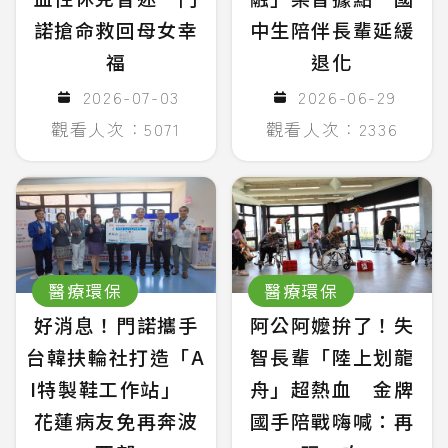
諾搶命救回母女幸
中生陪伴長輩延緩
福
退化
2026-07-03
2026-06-29
觀看人次：5071
觀看人次：2336
醫療環保
醫療環保
好消息！門諾攜手
阿公阿嬤拚了！失
台韓扶輪社打造「A
智長輩「陸上划龍
I特製鞋工作站」
舟」超熱血 金牌
花蓮病友免再奔波
國手陪戰嗨喊：再