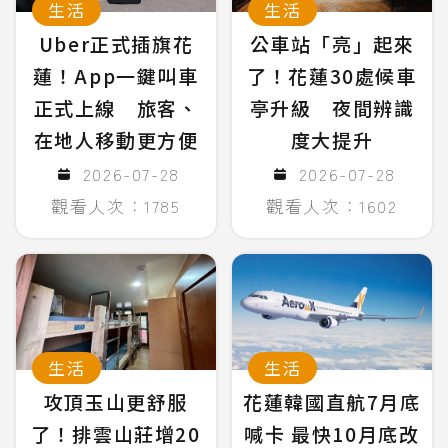
生活
生活
Uber正式插旗花
公車站「亮」起來
蓮！App一鍵叫車
了！花蓮30處候車
正式上線 旅客、
亭升級 夜間辨識
在地人移動更方便
度大提升
2026-07-28
2026-07-28
觀看人次：1785
觀看人次：1602
生活
生活
攻頂玉山更舒服
花蓮韓國直航7月底
了！排雲山莊增20
喊卡 最快10月底改