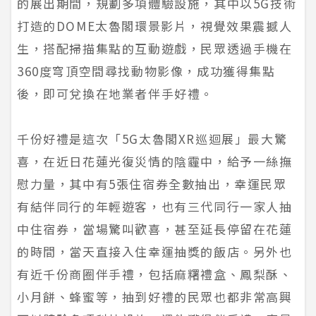
的展出期間，規劃多項體驗設施，其中以5G技術
打造的DOME太魯閣環景影片，視覺效果震撼人
生，搭配掃描集點的互動遊戲，民眾透過手機在
360度穹頂空間尋找動物影像，成功獲得集點
後，即可兌換在地業者伴手好禮。
千份好禮是這次「5G太魯閣XR巡迴展」最大驚
喜，在近日花蓮光復災情的陰霾中，給予一絲撫
慰力量，其中有5張住宿券全數抽出，幸運民眾
有結伴同行的年輕遊客，也有三代同行一家人抽
中住宿券，當場驚叫歡喜，甚至延長停留在花蓮
的時間，當天直接入住幸運抽獎的飯店。另外也
有近千份商圈伴手禮，包括麻糬禮盒、鳳梨酥、
小月餅、蜂蜜等，抽到好禮的民眾也都非常高興