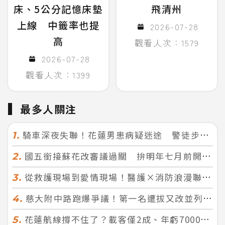
床、5公分記憶床墊
飛清州
上線 中籤率也提
2026-07-28
高
觀看人次：1579
2026-07-28
觀看人次：1399
最多人關注
騎車深夜失聯！花蓮男患病疑迷途 警徒步百米急尋救回一命
1.
國五銜接蘇花改審議過關 拚明年七月前開工！台北花蓮2小時生活圈成形
2.
從救護現場到愛情現場！醫護×消防浪漫聯誼 32人配對成功5對
3.
慈大附中路跑爆爭議！第一名遭拔又改並列 家長怒：難以接受
4.
花蓮航線撐不住了？載客僅2成、年虧7000萬 華信喊：真的快飛不下去
5.