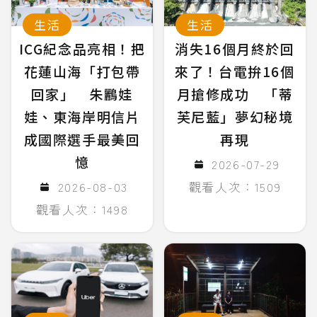
生活
生活
ICG紀念品亮相！把
消失16個月終於回
花蓮山海「打包帶
來了！台電拚16個
回家」 朱鸝娃
月搶修成功 「蒂
娃、東海岸明信片
芙尼藍」夢幻秘境
成國際選手最美回
再現
憶
2026-07-29
2026-08-03
觀看人次：1509
觀看人次：1498