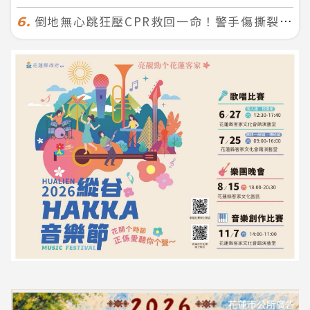
倒地無心跳狂壓CPR救回一命！警手傷撕裂仍不放手 竟救到藝人何篤霖哥哥
6.