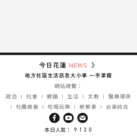
今日花蓮
NEWS
》
地方社區生活訊息大小事 一手掌握
網站總覽：
政治
∣
社會
∣
鄉鎮
∣
生活
∣
文教
∣
醫療環保
∣
社團慈善
∣
吃喝玩樂
∣
新鮮事
∣
台東綜合
本日人氣：