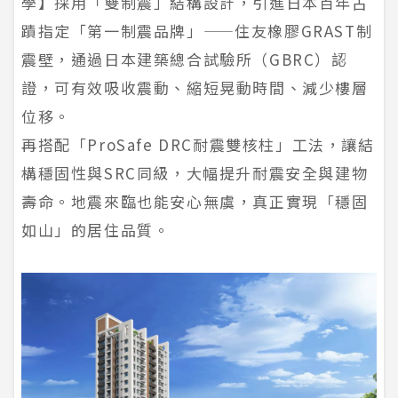
學】採用「雙制震」結構設計，引進日本百年古
蹟指定「第一制震品牌」——住友橡膠GRAST制
震壁，通過日本建築總合試驗所（GBRC）認
證，可有效吸收震動、縮短晃動時間、減少樓層
位移。
再搭配「ProSafe DRC耐震雙核柱」工法，讓結
構穩固性與SRC同級，大幅提升耐震安全與建物
壽命。地震來臨也能安心無虞，真正實現「穩固
如山」的居住品質。