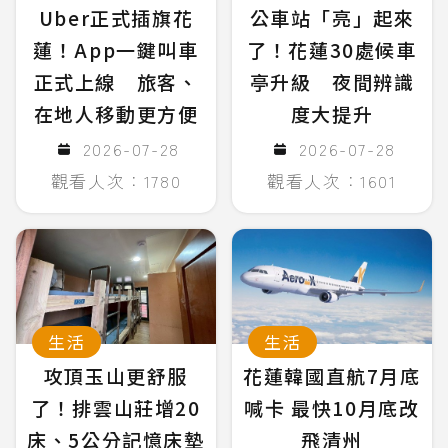
Uber正式插旗花
公車站「亮」起來
蓮！App一鍵叫車
了！花蓮30處候車
正式上線 旅客、
亭升級 夜間辨識
在地人移動更方便
度大提升
2026-07-28
2026-07-28
觀看人次：1780
觀看人次：1601
生活
生活
攻頂玉山更舒服
花蓮韓國直航7月底
了！排雲山莊增20
喊卡 最快10月底改
床、5公分記憶床墊
飛清州