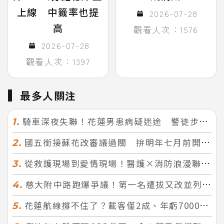
上線 中籤率也提
2026-07-28
高
觀看人次：1576
2026-07-28
觀看人次：1397
最多人關注
騎車深夜失聯！花蓮男患病疑迷途 警徒步百米急尋救回一命
1.
國五銜接蘇花改審議過關 拚明年七月前開工！台北花蓮2小時生活圈成形
2.
從救護現場到愛情現場！醫護×消防浪漫聯誼 32人配對成功5對
3.
慈大附中路跑爆爭議！第一名遭拔又改並列 家長怒：難以接受
4.
花蓮航線撐不住了？載客僅2成、年虧7000萬 華信喊：真的快飛不下去
5.