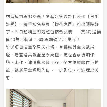
花蓮房市再掀話題！閎基建築最新代表作【日出
好學】，攜手知名品牌「櫻花家居」推出限時好
康，即日起購屋即贈超值精緻裝潢——買2房送價
值40萬元裝潢，3房再加碼至51萬元！
贈送項目涵蓋全屋天花板、客餐廳與主次臥崁
燈、浴室燈具及全屋系統櫃，更包含前後期保
護、木作、油漆與水電工程，全方位照顧住戶權
益，讓新屋主輕鬆入住、一步到位，打造理想美
宅。