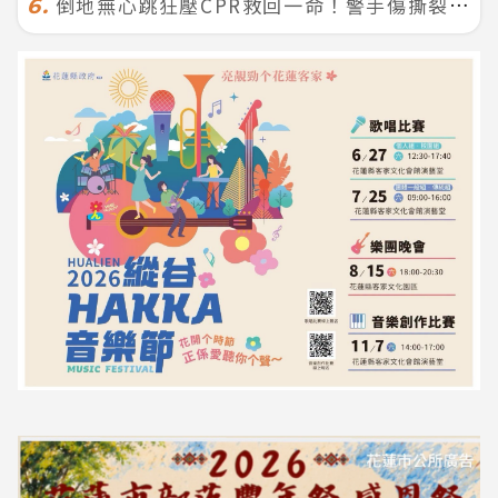
倒地無心跳狂壓CPR救回一命！警手傷撕裂仍不放手 竟救到藝人何篤霖哥哥
6.