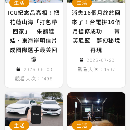
生活
生活
ICG紀念品亮相！把
消失16個月終於回
花蓮山海「打包帶
來了！台電拚16個
回家」 朱鸝娃
月搶修成功 「蒂
娃、東海岸明信片
芙尼藍」夢幻秘境
成國際選手最美回
再現
憶
2026-07-29
2026-08-03
觀看人次：1507
觀看人次：1496
生活
生活