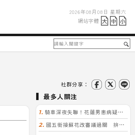
2026年08月08日 星期六
2026年08月08日
網站字體
網站字體
社群分享：
最多人關注
騎車深夜失聯！花蓮男患病疑迷途 警徒步百米急尋救回一命
1.
國五銜接蘇花改審議過關 拚明年七月前開工！台北花蓮2小時生活圈成形
2.