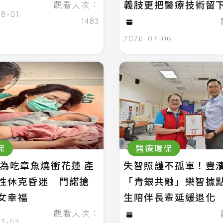
義肢更把醫療技術留
觀看人次：
08-01
1483
2026-07-06
保
醫療環保
週為吃章魚燒衝花蓮 產
失智照護不孤單！豐
性休克昏迷 門諾搶
「青銀共融」樂智據
女幸福
生陪伴長輩延緩退化
觀看人次：
07-03