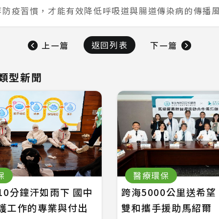
等防疫習慣，才能有效降低呼吸道與腸道傳染病的傳播
返回列表
上一篇
下一篇
類型新聞
保
醫療環保
10分鐘汗如雨下 國中
跨海5000公里送希
護工作的專業與付出
雙和攜手援助馬紹爾