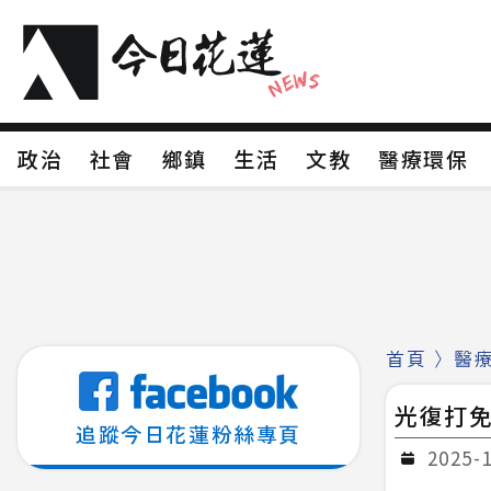
政治
社會
鄉鎮
生活
文教
醫療環
政治
社會
鄉鎮
生活
文教
醫療環
新聞分類1
新聞分類2
新聞分類3
新聞分
新聞分類8
首頁
〉
醫
光復打免
追蹤今日花蓮粉絲專頁
2025-