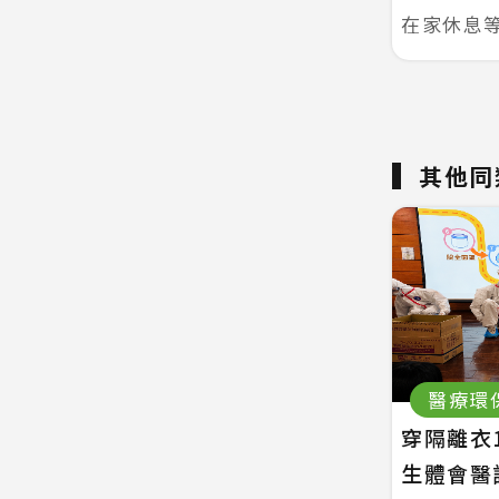
在家休息
其他同
醫療環
穿隔離衣
生體會醫