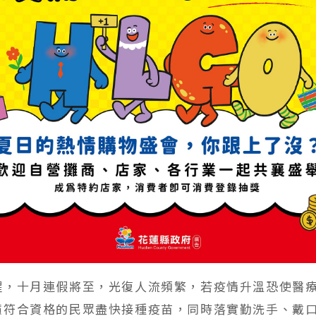
醒，十月連假將至，光復人流頻繁，若疫情升溫恐使醫
籲符合資格的民眾盡快接種疫苗，同時落實勤洗手、戴