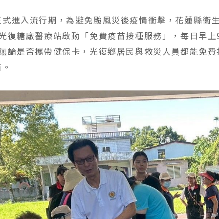
正式進入流行期，為避免颱風災後疫情衝擊，花蓮縣衛生
在光復糖廠醫療站啟動「免費疫苗接種服務」，每日早上
，無論是否攜帶健保卡，光復鄉居民與救災人員都能免費
苗。