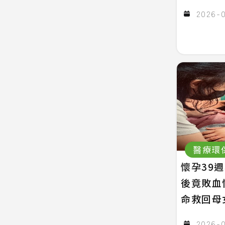
2026-
醫療環
懷孕39
後竟敗血
命救回母
2026-