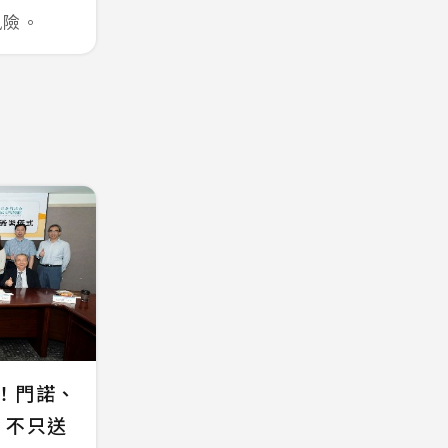
風險。
望！門諾、
 不只送