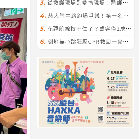
從救護現場到愛情現場！醫護×消防浪漫聯誼 32人配對成功5對
3.
慈大附中路跑爆爭議！第一名遭拔又改並列 家長怒：難以接受
4.
花蓮航線撐不住了？載客僅2成、年虧7000萬 華信喊：真的快飛不下去
5.
倒地無心跳狂壓CPR救回一命！警手傷撕裂仍不放手 竟救到藝人何篤霖哥哥
6.