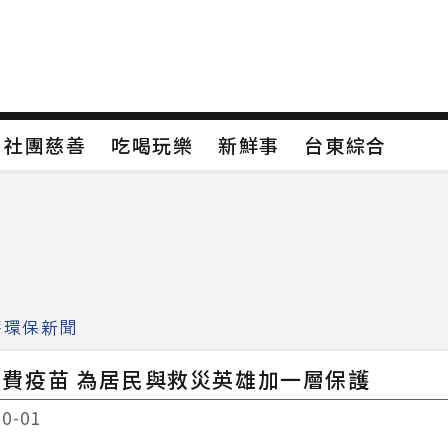
保
社團慈善
吃喝玩樂
新鮮事
台東綜合
保
社團慈善
吃喝玩樂
新鮮事
台東綜合
類4
新聞分類5
新聞分類6
新聞分類7
療環保新聞
費疫苗 為居民與救災英雄加一層保護
10-01