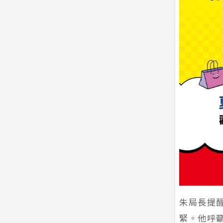
朱局長提
緊。他呼