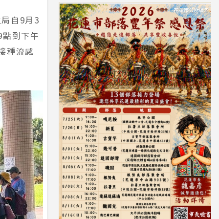
局自9月3
9點到下午
接種流感