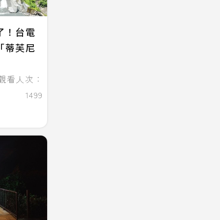
了！台電
「蒂芙尼
觀看人次：
1499