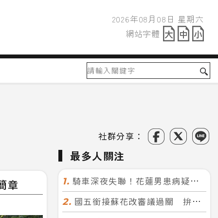
2026年08月08日 星期六
2026年08月08日
網站字體
網站字體
社群分享：
最多人關注
騎車深夜失聯！花蓮男患病疑迷途 警徒步百米急尋救回一命
1.
簡章
國五銜接蘇花改審議過關 拚明年七月前開工！台北花蓮2小時生活圈成形
2.