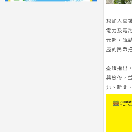
想加入臺
電力及電
元起。甄
歷的民眾
臺鐵指出
與檢修，
北、新北