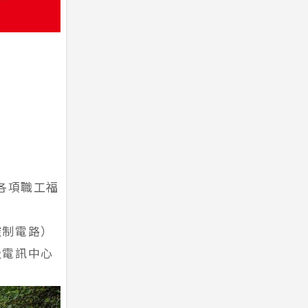
各項職工福
控制電路）
及電訊中心