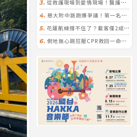
從救護現場到愛情現場！醫護×消防浪漫聯誼 32人配對成功5對
3.
慈大附中路跑爆爭議！第一名遭拔又改並列 家長怒：難以接受
4.
花蓮航線撐不住了？載客僅2成、年虧7000萬 華信喊：真的快飛不下去
5.
倒地無心跳狂壓CPR救回一命！警手傷撕裂仍不放手 竟救到藝人何篤霖哥哥
6.