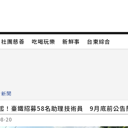
保
社團慈善
吃喝玩樂
新鮮事
台東綜合
保
社團慈善
吃喝玩樂
新鮮事
台東綜合
類4
新聞分類5
新聞分類6
新聞分類7
活新聞
起！臺鐵招募58名助理技術員 9月底前公告
08-20