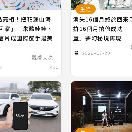
生活
念品亮相！把花蓮山海
消失16個月終於回來
回家」 朱鸝娃娃、
拚16個月搶修成功 
信片成國際選手最美
藍」夢幻秘境再現
2026-07-29
觀看人次：
1490
03