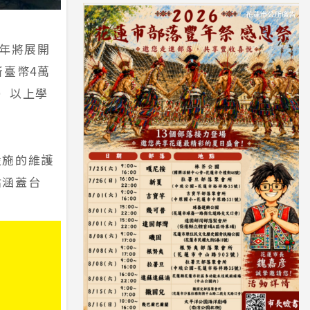
半年將展開
新臺幣4萬
）以上學
設施的維護
點涵蓋台