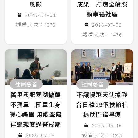
風險
成果 打造全齡照
顧幸福社區
2026-08-04
觀看人次：1575
2026-07-22
觀看人次：1476
社團慈善
社團慈善
萬里溪堰塞湖撤離
不讓慢飛天使掉隊
不孤單 國軍化身
台日韓19個扶輪社
暖心樂團 用歌聲陪
捐助門諾早療
伴鄉親度過警戒期
2026-06-16
2026-07-19
觀看人次：1846