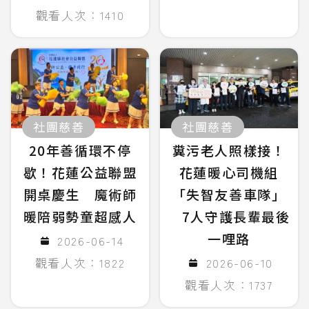
觀看人次：1410
社團慈善
社團慈善
20年善循環不停
糞污老人照樣接！
歇！花蓮公益聯盟
花蓮暖心司機組
開桌慶生 魔術師
「失智友善車隊」
暖陪弱勢童超感人
7人守護長輩最後
一哩路
2026-06-14
觀看人次：1822
2026-06-10
觀看人次：1737