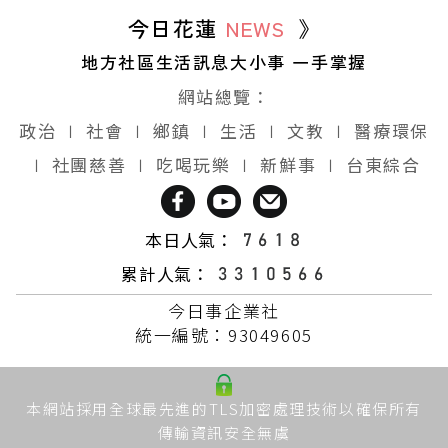
今日花蓮
NEWS
》
地方社區生活訊息大小事 一手掌握
網站總覽：
政治
∣
社會
∣
鄉鎮
∣
生活
∣
文教
∣
醫療環保
∣
社團慈善
∣
吃喝玩樂
∣
新鮮事
∣
台東綜合
本日人氣：
累計人氣：
今日事企業社
統一編號：93049605
本網站採用全球最先進的TLS加密處理技術以確保所有
傳輸資訊安全無虞