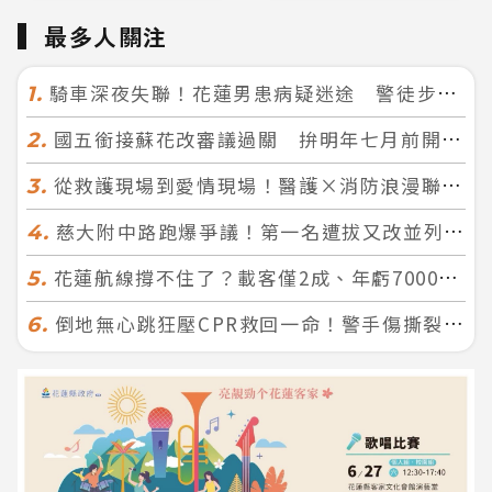
最多人關注
騎車深夜失聯！花蓮男患病疑迷途 警徒步百米急尋救回一命
1.
國五銜接蘇花改審議過關 拚明年七月前開工！台北花蓮2小時生活圈成形
2.
從救護現場到愛情現場！醫護×消防浪漫聯誼 32人配對成功5對
3.
慈大附中路跑爆爭議！第一名遭拔又改並列 家長怒：難以接受
4.
花蓮航線撐不住了？載客僅2成、年虧7000萬 華信喊：真的快飛不下去
5.
倒地無心跳狂壓CPR救回一命！警手傷撕裂仍不放手 竟救到藝人何篤霖哥哥
6.