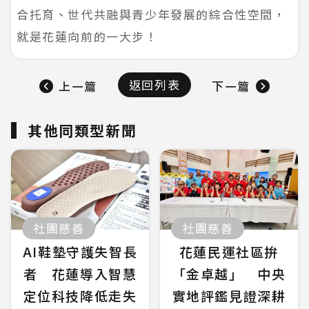
合托育、世代共融與青少年發展的綜合性空間，
就是花蓮向前的一大步！
返回列表
上一篇
下一篇
其他同類型新聞
社團慈善
社團慈善
AI鞋墊守護失智長
花蓮民運社區拚
者 花蓮導入智慧
「金卓越」 中央
定位科技降低走失
實地評鑑見證深耕