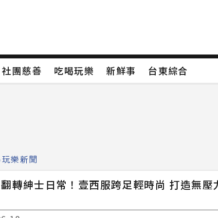
保
社團慈善
吃喝玩樂
新鮮事
台東綜合
保
社團慈善
吃喝玩樂
新鮮事
台東綜合
類4
新聞分類5
新聞分類6
新聞分類7
喝玩樂新聞
起翻轉紳士日常！壹西服跨足輕時尚 打造無壓