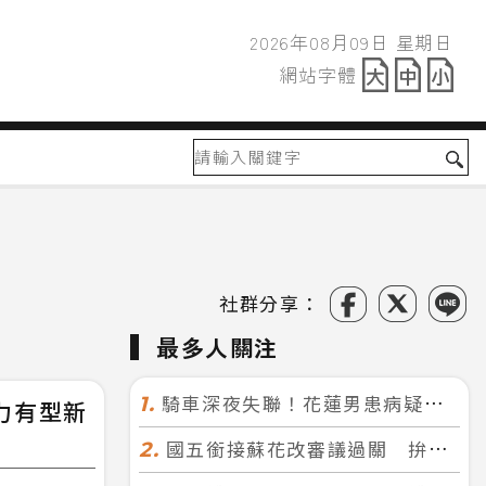
2026年08月09日 星期日
2026年08月09日
網站字體
網站字體
社群分享：
最多人關注
騎車深夜失聯！花蓮男患病疑迷途 警徒步百米急尋救回一命
1.
力有型新
國五銜接蘇花改審議過關 拚明年七月前開工！台北花蓮2小時生活圈成形
2.