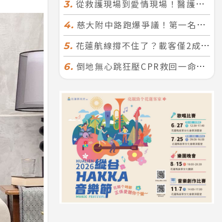
從救護現場到愛情現場！醫護×消防浪漫聯誼 32人配對成功5對
3.
慈大附中路跑爆爭議！第一名遭拔又改並列 家長怒：難以接受
4.
花蓮航線撐不住了？載客僅2成、年虧7000萬 華信喊：真的快飛不下去
5.
倒地無心跳狂壓CPR救回一命！警手傷撕裂仍不放手 竟救到藝人何篤霖哥哥
6.