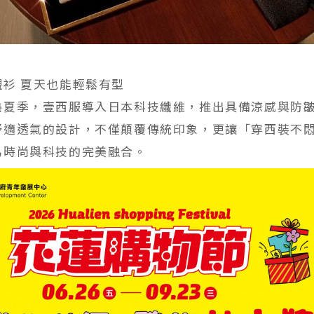
襯衫 夏天也能輕鬆有型
熱夏季，壹西服導入日本科技纖維，推出具備涼感與防
舒適透氣的設計，不僅顛覆傳統印象，更讓「穿西裝不
為時尚與科技的完美融合。