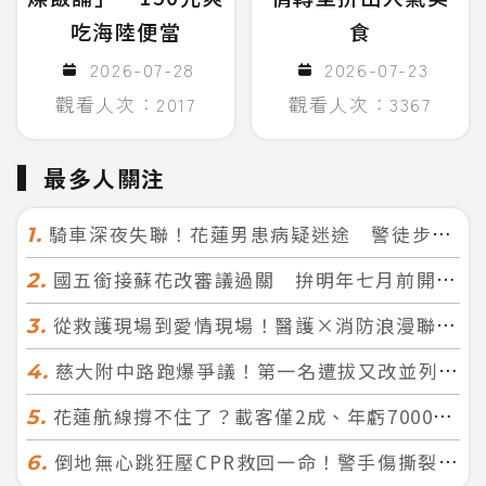
吃海陸便當
食
2026-07-28
2026-07-23
觀看人次：2017
觀看人次：3367
最多人關注
騎車深夜失聯！花蓮男患病疑迷途 警徒步百米急尋救回一命
1.
國五銜接蘇花改審議過關 拚明年七月前開工！台北花蓮2小時生活圈成形
2.
從救護現場到愛情現場！醫護×消防浪漫聯誼 32人配對成功5對
3.
慈大附中路跑爆爭議！第一名遭拔又改並列 家長怒：難以接受
4.
花蓮航線撐不住了？載客僅2成、年虧7000萬 華信喊：真的快飛不下去
5.
倒地無心跳狂壓CPR救回一命！警手傷撕裂仍不放手 竟救到藝人何篤霖哥哥
6.