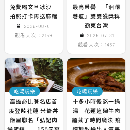
免費喝文旦冰沙
最高榮譽 「洄瀾
拍照打卡再送麻糬
薯道」雙雙獲獎稱
霸東台灣
2026-08-01
觀看人次：2159
2026-07-31
觀看人次：1457
吃喝玩樂
吃喝玩樂
高雄必比登名店首
十多小時慢熬一鍋
度登陸花蓮 米崙丼
湯 花蓮這碗牛肉
飯屋聯名「弘記肉
麵藏了時間魔法 疫
燥飯舖」 150元爽
情轉型拚出人氣美