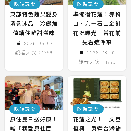
吃喝玩樂
吃喝玩樂
東部特色蔬果變身
準備衝花蓮！赤科
消暑冰品 冷鏈加
山、六十石山金針
值鎖住鮮甜滋味
花況曝光 賞花前
先看這件事
2026-08-07
觀看人次：1399
2026-08-02
觀看人次：1723
吃喝玩樂
吃喝玩樂
原住民日送好康！
花蓮之光！「文旦
喊「我愛原住民」
復興」勇奪台灣餅