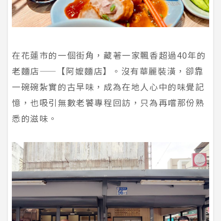
在花蓮市的一個街角，藏著一家飄香超過40年的
老麵店——【阿嬤麵店】。沒有華麗裝潢，卻靠
一碗碗紮實的古早味，成為在地人心中的味覺記
憶，也吸引無數老饕專程回訪，只為再嚐那份熟
悉的滋味。