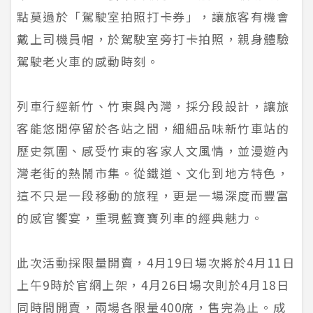
點莫過於「駕駛室拍照打卡券」，讓旅客有機會
戴上司機員帽，於駕駛室旁打卡拍照，親身體驗
駕駛老火車的感動時刻。
列車行經新竹、竹東與內灣，採分段設計，讓旅
客能悠閒停留於各站之間，細細品味新竹車站的
歷史氛圍、感受竹東的客家人文風情，並漫遊內
灣老街的熱鬧市集。從鐵道、文化到地方特色，
這不只是一段移動的旅程，更是一場深度而豐富
的感官饗宴，重現藍寶寶列車的經典魅力。
此次活動採限量開賣，4月19日場次將於4月11日
上午9時於官網上架，4月26日場次則於4月18日
同時間開賣，兩場各限量400席，售完為止。成