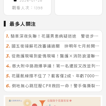
觀看人次：1398
最多人關注
騎車深夜失聯！花蓮男患病疑迷途 警徒步百米急尋救回一命
1.
國五銜接蘇花改審議過關 拚明年七月前開工！台北花蓮2小時生活圈成形
2.
從救護現場到愛情現場！醫護×消防浪漫聯誼 32人配對成功5對
3.
慈大附中路跑爆爭議！第一名遭拔又改並列 家長怒：難以接受
4.
花蓮航線撐不住了？載客僅2成、年虧7000萬 華信喊：真的快飛不下去
5.
倒地無心跳狂壓CPR救回一命！警手傷撕裂仍不放手 竟救到藝人何篤霖哥哥
6.