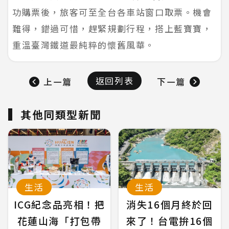
功購票後，旅客可至全台各車站窗口取票。機會
難得，錯過可惜，趕緊規劃行程，搭上藍寶寶，
重溫臺灣鐵道最純粹的懷舊風華。
返回列表
上一篇
下一篇
其他同類型新聞
生活
生活
ICG紀念品亮相！把
消失16個月終於回
花蓮山海「打包帶
來了！台電拚16個