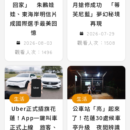
回家」 朱鸝娃
月搶修成功 「蒂
娃、東海岸明信片
芙尼藍」夢幻秘境
成國際選手最美回
再現
憶
2026-07-29
2026-08-03
觀看人次：1508
觀看人次：1496
生活
生活
Uber正式插旗花
公車站「亮」起來
蓮！App一鍵叫車
了！花蓮30處候車
正式上線 旅客、
亭升級 夜間辨識