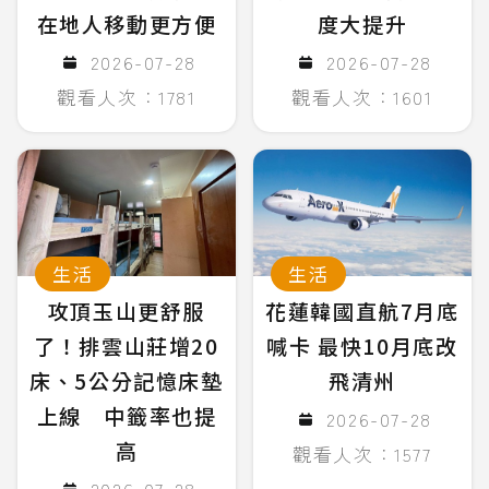
在地人移動更方便
度大提升
2026-07-28
2026-07-28
觀看人次：1781
觀看人次：1601
生活
生活
攻頂玉山更舒服
花蓮韓國直航7月底
了！排雲山莊增20
喊卡 最快10月底改
床、5公分記憶床墊
飛清州
上線 中籤率也提
2026-07-28
高
觀看人次：1577
2026-07-28