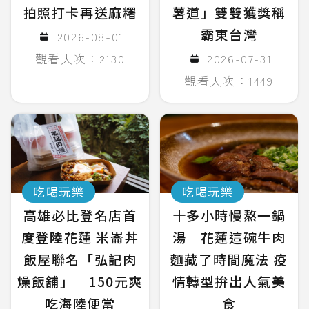
拍照打卡再送麻糬
薯道」雙雙獲獎稱
霸東台灣
2026-08-01
觀看人次：2130
2026-07-31
觀看人次：1449
吃喝玩樂
吃喝玩樂
高雄必比登名店首
十多小時慢熬一鍋
度登陸花蓮 米崙丼
湯 花蓮這碗牛肉
飯屋聯名「弘記肉
麵藏了時間魔法 疫
燥飯舖」 150元爽
情轉型拚出人氣美
吃海陸便當
食