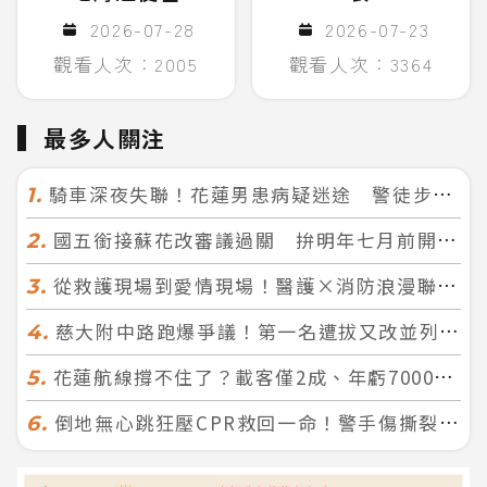
2026-07-28
2026-07-23
觀看人次：2005
觀看人次：3364
最多人關注
騎車深夜失聯！花蓮男患病疑迷途 警徒步百米急尋救回一命
1.
國五銜接蘇花改審議過關 拚明年七月前開工！台北花蓮2小時生活圈成形
2.
從救護現場到愛情現場！醫護×消防浪漫聯誼 32人配對成功5對
3.
慈大附中路跑爆爭議！第一名遭拔又改並列 家長怒：難以接受
4.
花蓮航線撐不住了？載客僅2成、年虧7000萬 華信喊：真的快飛不下去
5.
倒地無心跳狂壓CPR救回一命！警手傷撕裂仍不放手 竟救到藝人何篤霖哥哥
6.