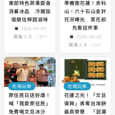
東部特色蔬果變身
準備衝花蓮！赤科
消暑冰品 冷鏈加
山、六十石山金針
值鎖住鮮甜滋味
花況曝光 賞花前
先看這件事
2026-08-07
觀看人次：1371
2026-08-02
觀看人次：1701
吃喝玩樂
吃喝玩樂
原住民日送好康！
花蓮之光！「文旦
喊「我愛原住民」
復興」勇奪台灣餅
免費喝文旦冰沙
最高榮譽 「洄瀾