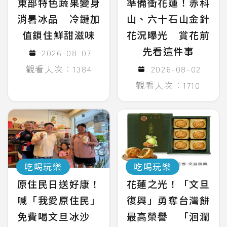
東部特色蔬果變身
準備衝花蓮！赤科
消暑冰品 冷鏈加
山、六十石山金針
值鎖住鮮甜滋味
花況曝光 賞花前
先看這件事
2026-08-07
觀看人次：1384
2026-08-02
觀看人次：1710
吃喝玩樂
吃喝玩樂
原住民日送好康！
花蓮之光！「文旦
喊「我愛原住民」
復興」勇奪台灣餅
免費喝文旦冰沙
最高榮譽 「洄瀾