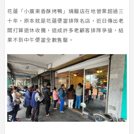
花蓮「小廣東香酥烤鴨」燒臘店在地營業超過三
十年，原本就是花蓮便當排隊名店，近日傳出老
闆打算退休收攤，造成許多老顧客排隊爭搶，結
果不到中午便當全數售罄。