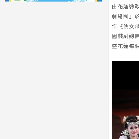
由花蓮縣
劇總團」於
作《俠女
園戲劇總
盛花蓮每