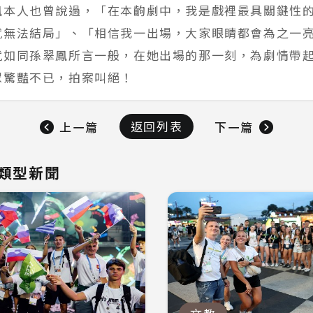
鳳本人也曾說過，「在本齣劇中，我是戲裡最具關鍵性
就無法結局」、「相信我一出場，大家眼睛都會為之一
就如同孫翠鳳所言一般，在她出場的那一刻，為劇情帶
眾驚豔不已，拍案叫絕！
返回列表
上一篇
下一篇
類型新聞