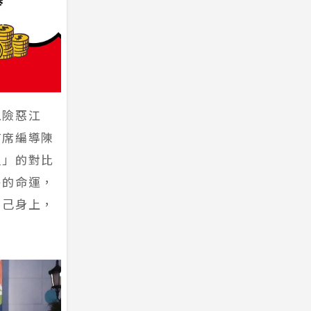
入險惡江
首席編導陳
星」的對比
卜的命運，
自己身上，