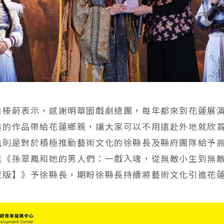
徐榛蔚表示，感謝明華園戲劇總團，每年都來到花蓮展
典的作品帶給花蓮鄉親，讓大家可以不用遠赴外地就欣
鳳則是對於積極推動藝術文化的徐縣長及縣府團隊給予
送《孫翠鳳和她的男人們：一戲入魂，從無敵小生到無
藏版】》予徐縣長，期盼徐縣長持續將藝術文化引進花