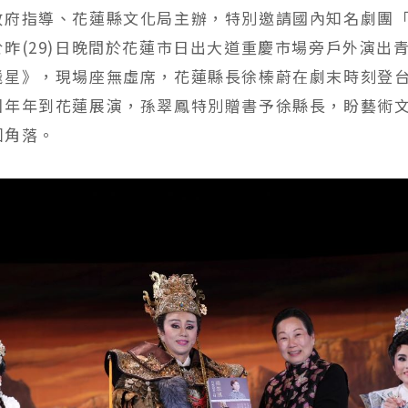
政府指導、花蓮縣文化局主辦，特別邀請國內知名劇團
昨(29)日晚間於花蓮市日出大道重慶市場旁戶外演出
飛星》，現場座無虛席，花蓮縣長徐榛蔚在劇末時刻登
團年年到花蓮展演，孫翠鳳特別贈書予徐縣長，盼藝術
個角落。