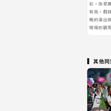
彩，孫翠
有我，戲
晚的演出
現場的觀
其他同