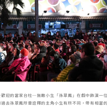
受歡迎的當家台柱─無敵小生「孫翠鳳」在戲中飾演一
和過去孫翠鳳所曾詮釋的主角小生有所不同，帶有相當