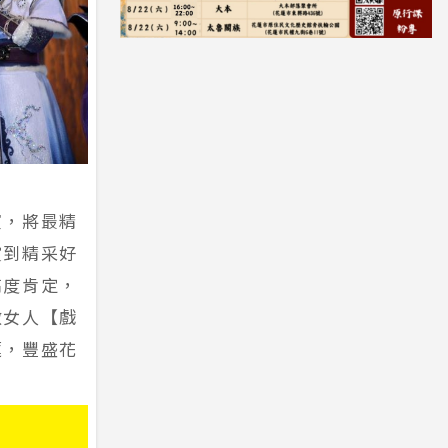
演，將最精
賞到精采好
高度肯定，
敵女人【戲
蓮，豐盛花