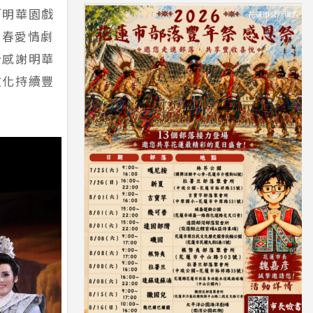
「明華園戲
青春愛情劇
台感謝明華
文化持續豐