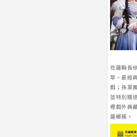
花蓮縣長
萃、最經
戲；孫翠
並特別贈
裡戲外典
蓮鄉親。