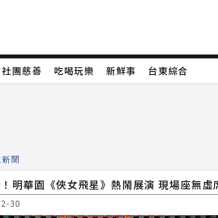
保
社團慈善
吃喝玩樂
新鮮事
台東綜合
保
社團慈善
吃喝玩樂
新鮮事
台東綜合
類4
新聞分類5
新聞分類6
新聞分類7
教新聞
！明華園《俠女飛星》熱鬧展演 現場座無虛
12-30