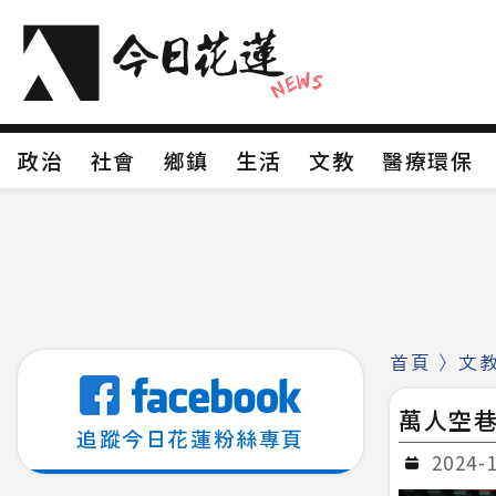
政治
社會
鄉鎮
生活
文教
醫療環
政治
社會
鄉鎮
生活
文教
醫療環
新聞分類1
新聞分類2
新聞分類3
新聞分
新聞分類8
首頁
〉
文
萬人空巷
追蹤今日花蓮粉絲專頁
2024-