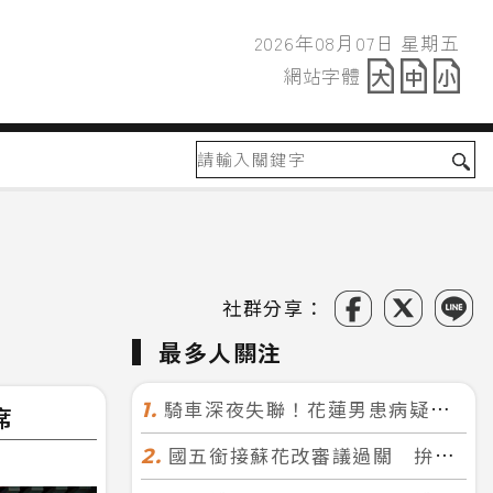
2026年08月07日 星期五
2026年08月07日
網站字體
網站字體
社群分享：
最多人關注
騎車深夜失聯！花蓮男患病疑迷途 警徒步百米急尋救回一命
1.
席
國五銜接蘇花改審議過關 拚明年七月前開工！台北花蓮2小時生活圈成形
2.