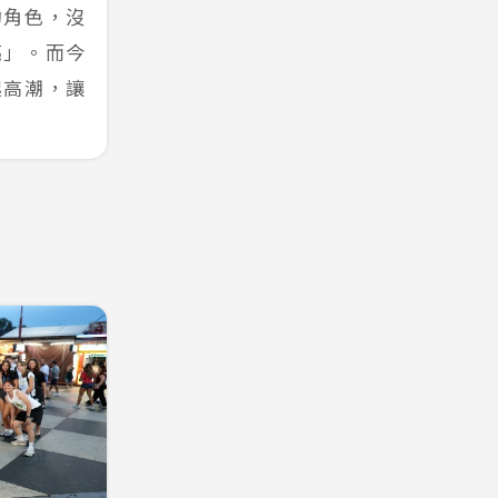
的角色，沒
亮」。而今
起高潮，讓