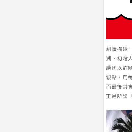
劇情描述
湖，初嚐
勝國以許
觀點，用
而最後其
正是所謂