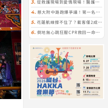
從救護現場到愛情現場！醫護×消防浪漫聯誼 32人配對成功5對
3.
慈大附中路跑爆爭議！第一名遭拔又改並列 家長怒：難以接受
4.
花蓮航線撐不住了？載客僅2成、年虧7000萬 華信喊：真的快飛不下去
5.
倒地無心跳狂壓CPR救回一命！警手傷撕裂仍不放手 竟救到藝人何篤霖哥哥
6.