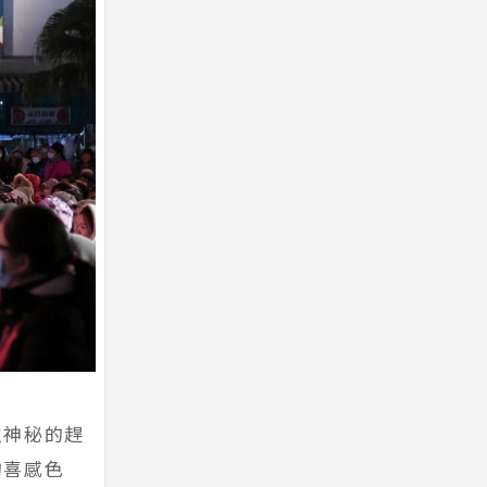
位神秘的趕
的喜感色