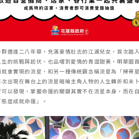
一群適逢二八年華，充滿豪情壯志的江湖兒女，首次踏
人生的挑戰與起伏、也品嚐到愛情的青澀甜美，明華園
願就會實現的流星、和另一種傳統觀念稱流星為「掃帚
每次出現在舞台上的流星暗喻主角人物的人生轉折和未
實可以發現，掌握命運的關鍵其實不在流星本身，而在
「態度成就命運」。