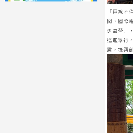
「電線不
閣，國際電
勇氣營」，
巡迴舉行
霾，振興