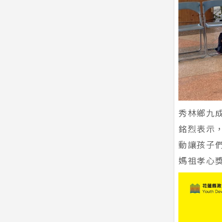
秀林鄉九成
銘烈表示
動讓孩子
媽祖孝心