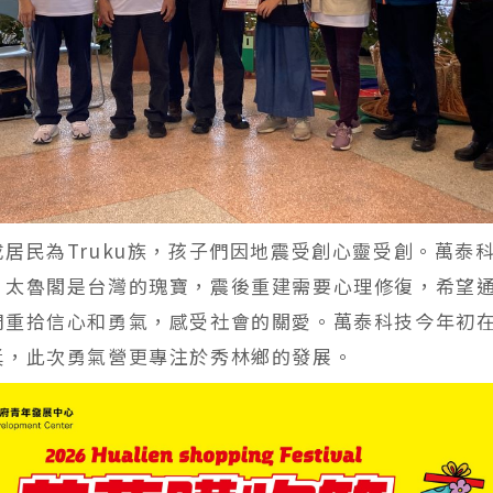
居民為Truku族，孩子們因地震受創心靈受創。萬泰
，太魯閣是台灣的瑰寶，震後重建需要心理修復，希望
們重拾信心和勇氣，感受社會的關愛。萬泰科技今年初
獎，此次勇氣營更專注於秀林鄉的發展。