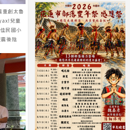
震重創太魯
ax!兒童
和佳民國小
服震後陰