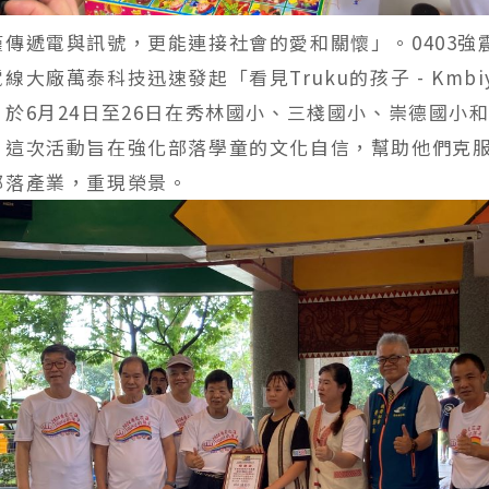
僅傳遞電與訊號，更能連接社會的愛和關懷」。0403強
線大廠萬泰科技迅速發起「看見Truku的孩子 - Kmbiy
於6月24日至26日在秀林國小、三棧國小、崇德國小
。這次活動旨在強化部落學童的文化自信，幫助他們克
部落產業，重現榮景。