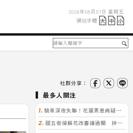
2026年08月07日 星期五
2026年08月07日
網站字體
網站字體
社群分享：
最多人關注
騎車深夜失聯！花蓮男患病疑迷途 警徒步百米急尋救回一命
1.
國五銜接蘇花改審議過關 拚明年七月前開工！台北花蓮2小時生活圈成形
2.