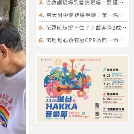
從救護現場到愛情現場！醫護×消防浪漫聯誼 32人配對成功5對
3.
慈大附中路跑爆爭議！第一名遭拔又改並列 家長怒：難以接受
4.
花蓮航線撐不住了？載客僅2成、年虧7000萬 華信喊：真的快飛不下去
5.
倒地無心跳狂壓CPR救回一命！警手傷撕裂仍不放手 竟救到藝人何篤霖哥哥
6.