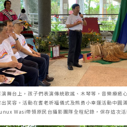
展演舞台上，孩子們表演傳統歌謠、木琴等，音樂療癒
露出笑容。活動在耆老祈福儀式及熊勇小幸運活動中圓
unux Wasi帶領原民台攝影團隊全程紀錄，保存這次