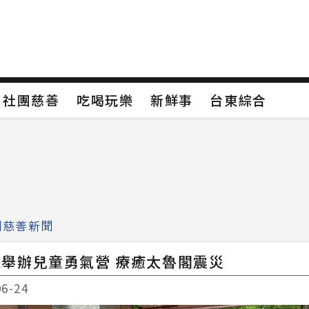
保
社團慈善
吃喝玩樂
新鮮事
台東綜合
保
社團慈善
吃喝玩樂
新鮮事
台東綜合
類4
新聞分類5
新聞分類6
新聞分類7
團慈善新聞
舉辦兒童勇氣營 療癒太魯閣震災
06-24