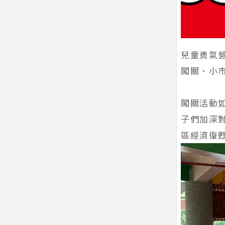
兒童勇氣
闖關、小
闖關活動
子們加深
區經濟復