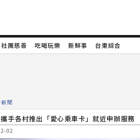
保
社團慈善
吃喝玩樂
新鮮事
台東綜合
保
社團慈善
吃喝玩樂
新鮮事
台東綜合
類4
新聞分類5
新聞分類6
新聞分類7
治新聞
政攜手各村推出「愛心乘車卡」就近申辦服務
12-02