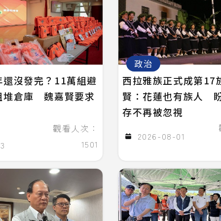
政治
年還沒發完？11萬組避
西拉雅族正式成第17
組堆倉庫 魏嘉賢要求
賢：花蓮也有族人 
存不再被忽視
觀看人次：
2026-08-01
1501
03