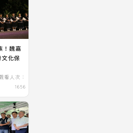
族！魏嘉
盼文化保
觀看人次：
1656