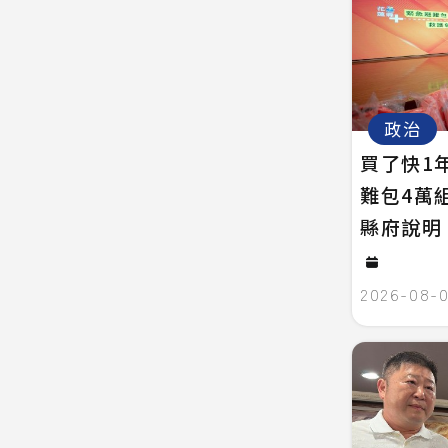
政治
買了快1
難包4萬
縣府說明
2026-08-