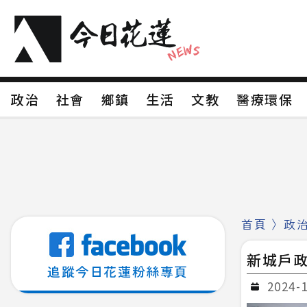
政治
社會
鄉鎮
生活
文教
醫療環
政治
社會
鄉鎮
生活
文教
醫療環
新聞分類1
新聞分類2
新聞分類3
新聞分
新聞分類8
首頁
〉
政
新城戶
追蹤今日花蓮粉絲專頁
2024-