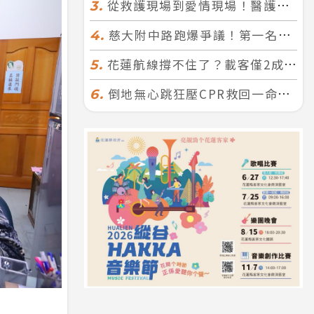
從救護現場到愛情現場！醫護×消防浪漫聯誼 32人配對成功5對
3.
慈大附中路跑爆爭議！第一名遭拔又改並列 家長怒：難以接受
4.
花蓮航線撐不住了？載客僅2成、年虧7000萬 華信喊：真的快飛不下去
5.
倒地無心跳狂壓CPR救回一命！警手傷撕裂仍不放手 竟救到藝人何篤霖哥哥
6.