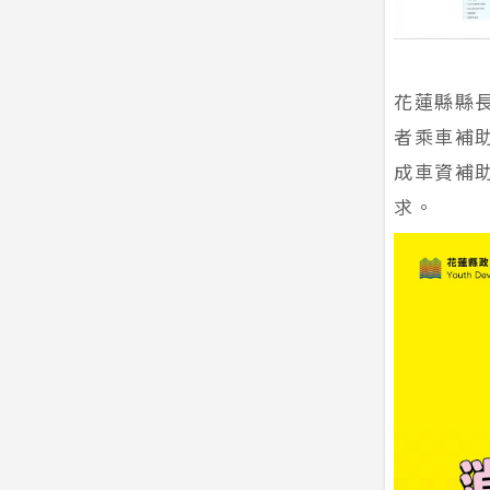
花蓮縣縣
者乘車補
成車資補
求。