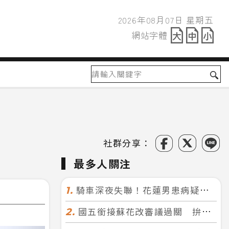
2026年08月07日 星期五
2026年08月07日
網站字體
網站字體
社群分享：
最多人關注
騎車深夜失聯！花蓮男患病疑迷途 警徒步百米急尋救回一命
1.
國五銜接蘇花改審議過關 拚明年七月前開工！台北花蓮2小時生活圈成形
2.